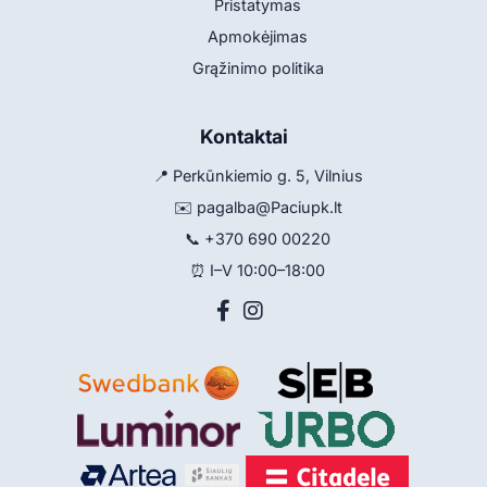
Pristatymas
Apmokėjimas
Grąžinimo politika
Kontaktai
📍 Perkūnkiemio g. 5, Vilnius
✉️
pagalba@Paciupk.lt
📞
+370 690 00220
⏰ I–V 10:00–18:00