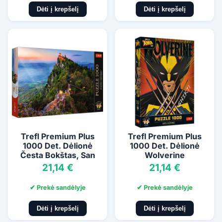
Dėti į krepšelį
Dėti į krepšelį
Trefl Premium Plus
Trefl Premium Plus
1000 Det. Dėlionė
1000 Det. Dėlionė
Česta Bokštas, San
Wolverine
Marinas
21,14 €
21,14 €
✔ Prekė sandėlyje
✔ Prekė sandėlyje
Dėti į krepšelį
Dėti į krepšelį