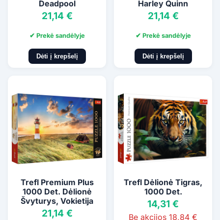
Deadpool
Harley Quinn
21,14 €
21,14 €
✔ Prekė sandėlyje
✔ Prekė sandėlyje
Dėti į krepšelį
Dėti į krepšelį
Trefl Premium Plus
Trefl Dėlionė Tigras,
1000 Det. Dėlionė
1000 Det.
Švyturys, Vokietija
14,31 €
21,14 €
Be akcijos 18,84 €