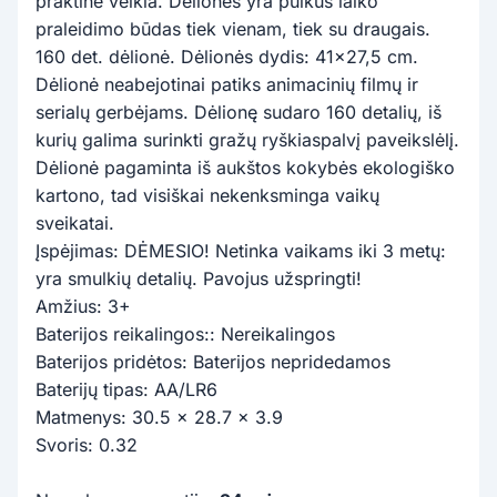
praktine veikla. Dėlionės yra puikus laiko
praleidimo būdas tiek vienam, tiek su draugais.
160 det. dėlionė. Dėlionės dydis: 41x27,5 cm.
Dėlionė neabejotinai patiks animacinių filmų ir
serialų gerbėjams. Dėlionę sudaro 160 detalių, iš
kurių galima surinkti gražų ryškiaspalvį paveikslėlį.
Dėlionė pagaminta iš aukštos kokybės ekologiško
kartono, tad visiškai nekenksminga vaikų
sveikatai.
Įspėjimas: DĖMESIO! Netinka vaikams iki 3 metų:
yra smulkių detalių. Pavojus užspringti!
Amžius: 3+
Baterijos reikalingos:: Nereikalingos
Baterijos pridėtos: Baterijos nepridedamos
Baterijų tipas: AA/LR6
Matmenys: 30.5 x 28.7 x 3.9
Svoris: 0.32