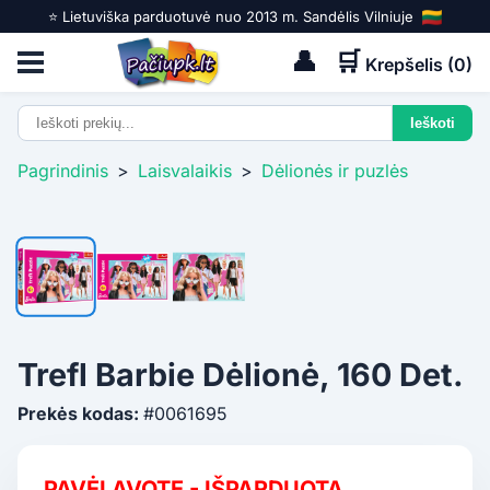
⭐️ Lietuviška parduotuvė nuo 2013 m. Sandėlis Vilniuje
👤
🛒
Krepšelis (
0
)
Pagrindinis
>
Laisvalaikis
>
Dėlionės ir puzlės
Trefl Barbie Dėlionė, 160 Det.
Prekės kodas:
#0061695
PAVĖLAVOTE - IŠPARDUOTA