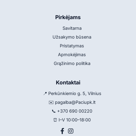
Pirkėjams
Savitarna
Užsakymo būsena
Pristatymas
Apmokėjimas
Grąžinimo politika
Kontaktai
📍 Perkūnkiemio g. 5, Vilnius
✉️
pagalba@Paciupk.lt
📞
+370 690 00220
⏰ I–V 10:00–18:00