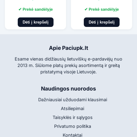
✔ Prekė sandėlyje
✔ Prekė sandėlyje
Dėti į krepšelį
Dėti į krepšelį
Apie Paciupk.lt
Esame vienas didžiausių lietuviškų e-pardavėjų nuo
2013 m. Siūlome platų prekių asortimentą ir greitą
pristatymą visoje Lietuvoje.
Naudingos nuorodos
Dažniausiai užduodami klausimai
Atsiliepimai
Taisyklės ir sąlygos
Privatumo politika
Kontaktai