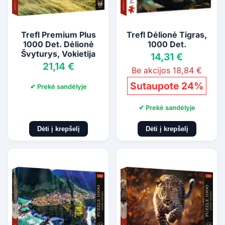
Trefl Premium Plus
Trefl Dėlionė Tigras,
1000 Det. Dėlionė
1000 Det.
Švyturys, Vokietija
14,31 €
21,14 €
Be akcijos 18,84 €
Sutaupote 24%
✔ Prekė sandėlyje
✔ Prekė sandėlyje
Dėti į krepšelį
Dėti į krepšelį