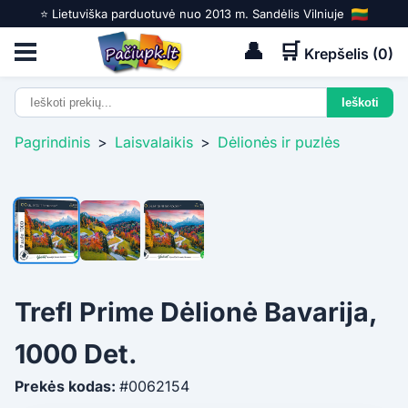
⭐️ Lietuviška parduotuvė nuo 2013 m. Sandėlis Vilniuje
👤
🛒
Krepšelis (
0
)
Pagrindinis
>
Laisvalaikis
>
Dėlionės ir puzlės
Trefl Prime Dėlionė Bavarija,
1000 Det.
Prekės kodas:
#0062154