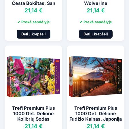
Česta Bokštas, San
Wolverine
Marinas
21,14 €
21,14 €
✔ Prekė sandėlyje
✔ Prekė sandėlyje
Dėti į krepšelį
Dėti į krepšelį
Trefl Premium Plus
Trefl Premium Plus
1000 Det. Dėlionė
1000 Det. Dėlionė
Kolibrių Sodas
Fudžio Kalnas, Japonija
21,14 €
21,14 €