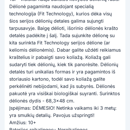
Dėlionė pagaminta naudojant specialią
technologija (Fit Technology), kurios dėka visų
šios serijos dėlionių detales galima sujungti
tarpusavyje. Baigę dėlioti, išorinio dėlionės krašto
detalės padėkite į šalį. Tada sujunkite dėlionę su
kita surinkta Fit Technology serijos dėlione (ar
keliomis dėlionėmis). Dabar galite uždėti reikiamus
kraštelius ir pabaigti savo koliažą. Koliažą gali
sudaryti tiek dėlionių, kiek tik panorėsite. Dėlionių
detalės turi unikalias formas ir yra pagamintos iš
storiausio kartono, todėl savo koliažą galite
perkėlinėti nebijodami, kad jis subyrės. Dėlionės
pakuotė yra visiškai biologiškai suyranti. Surinktos
dėlionės dydis - 68,3x48 cm.
Įspėjimas: DĖMESIO! Netinka vaikams iki 3 metų:
yra smulkių detalių. Pavojus užspringti!
Amžius: 10+
Baterijos reikalingos:: Nereikalingos