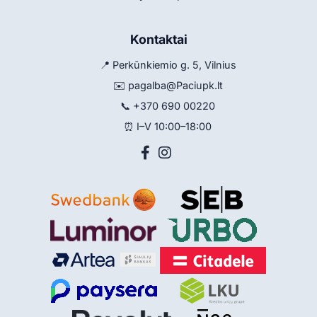
Kontaktai
📍 Perkūnkiemio g. 5, Vilnius
✉️
pagalba@Paciupk.lt
📞
+370 690 00220
⏰ I–V 10:00–18:00