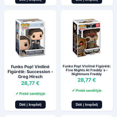
Funko Pop! Vinilinė
Funko Pop! Vinilinė Figūrėlė:
Five Nights At Freddy´s -
Figūrėlė: Succession -
Nightmare Freddy
Greg Hirsch
28,77 €
28,77 €
✔ Prekė sandėlyje
✔ Prekė sandėlyje
Dėti į krepšelį
Dėti į krepšelį