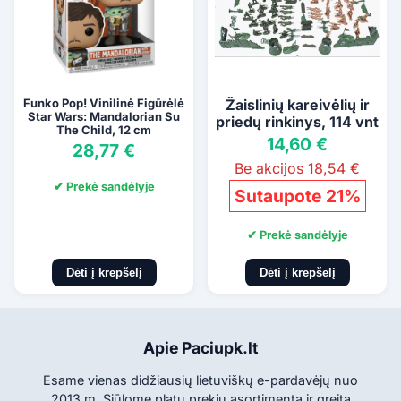
Funko Pop! Vinilinė Figūrėlė
Žaislinių kareivėlių ir
Star Wars: Mandalorian Su
priedų rinkinys, 114 vnt
The Child, 12 cm
14,60 €
28,77 €
Be akcijos 18,54 €
✔ Prekė sandėlyje
Sutaupote 21%
✔ Prekė sandėlyje
Dėti į krepšelį
Dėti į krepšelį
Apie Paciupk.lt
Esame vienas didžiausių lietuviškų e-pardavėjų nuo
2013 m. Siūlome platų prekių asortimentą ir greitą