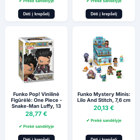
✔ Prekė sandėlyje
✔ Prekė sandėlyje
Dėti į krepšelį
Dėti į krepšelį
Funko Pop! Vinilinė
Funko Mystery Minis:
Figūrėlė: One Piece -
Lilo And Stitch, 7,6 cm
Snake-Man Luffy, 13
20,13 €
cm
28,77 €
✔ Prekė sandėlyje
✔ Prekė sandėlyje
Dėti į krepšelį
Dėti į krepšelį