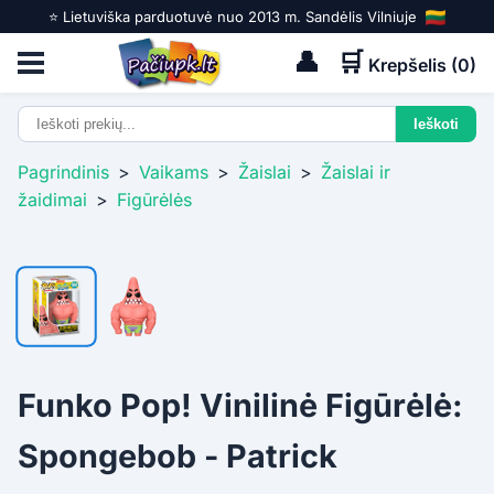
⭐️ Lietuviška parduotuvė nuo 2013 m. Sandėlis Vilniuje
👤
🛒
Krepšelis (
0
)
Pagrindinis
>
Vaikams
>
Žaislai
>
Žaislai ir
žaidimai
>
Figūrėlės
Funko Pop! Vinilinė Figūrėlė:
Spongebob - Patrick