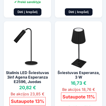
✔ Prekė sandėlyje
Dėti į krepšelį
Dėti į krepšelį
Stalinis LED Šviestuvas
Šviestuvas Esperanza,
3in1 Agena Esperanza
3 W
E2596, Juodas
16,73 €
20,82 €
Be akcijos 18,76 €
Be akcijos 23,85 €
Sutaupote 11%
Sutaupote 13%