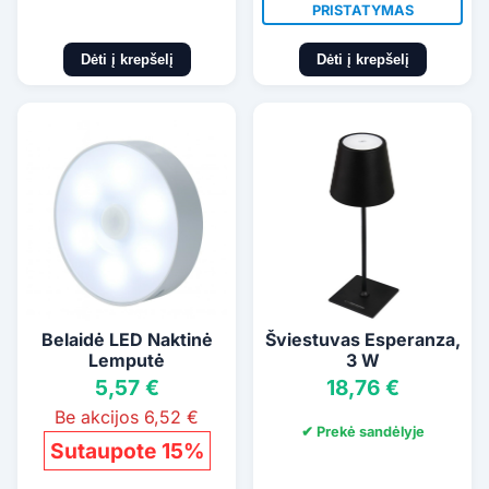
PRISTATYMAS
Dėti į krepšelį
Dėti į krepšelį
Belaidė LED Naktinė
Šviestuvas Esperanza,
Lemputė
3 W
5,57 €
18,76 €
Be akcijos 6,52 €
✔ Prekė sandėlyje
Sutaupote 15%