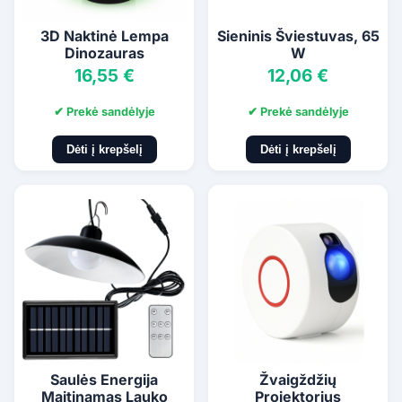
3D Naktinė Lempa
Sieninis Šviestuvas, 65
Dinozauras
W
16,55 €
12,06 €
✔ Prekė sandėlyje
✔ Prekė sandėlyje
Dėti į krepšelį
Dėti į krepšelį
Saulės Energija
Žvaigždžių
Maitinamas Lauko
Projektorius