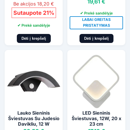
19,61 €
Be akcijos 18,20 €
Sutaupote 21%
✔ Prekė sandėlyje
LABAI GREITAS
✔ Prekė sandėlyje
PRISTATYMAS
Dėti į krepšelį
Dėti į krepšelį
Lauko Sieninis
LED Sieninis
Šviestuvas Su Judesio
Šviestuvas, 12W, 20 x
Davikliu, 12 W
23 cm