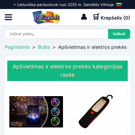
⭐️ Lietuviška parduotuvė nuo 2013 m. Sandėlis Vilniuje
👤
🛒
Krepšelis (
0
)
Pagrindinis
>
Buitis
>
Apšvietimas ir elektros prekės
Apšvietimas ir elektros prekės kategorijoje
rasite