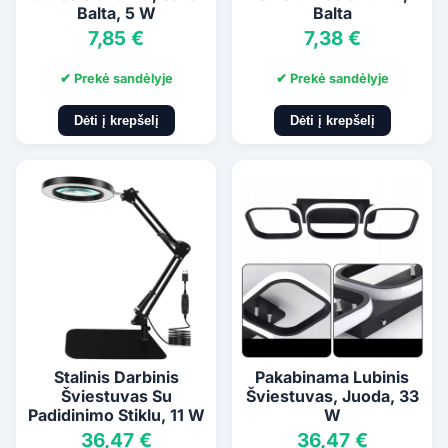
Balta, 5 W
Balta
7,85 €
7,38 €
✔ Prekė sandėlyje
✔ Prekė sandėlyje
Dėti į krepšelį
Dėti į krepšelį
Stalinis Darbinis
Pakabinama Lubinis
Šviestuvas Su
Šviestuvas, Juoda, 33
Padidinimo Stiklu, 11 W
W
36,47 €
36,47 €