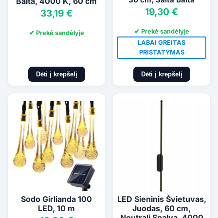
Balta, 4000 K, 60 cm
Spalva
19,30 €
33,19 €
✔ Prekė sandėlyje
✔ Prekė sandėlyje
LABAI GREITAS
PRISTATYMAS
Dėti į krepšelį
Dėti į krepšelį
Sodo Girlianda 100
LED Sieninis Švietuvas,
LED, 10 m
Juodas, 60 cm,
Neutrali Spalva, 4000