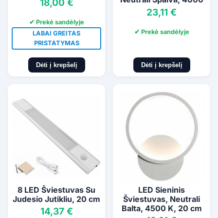
18,00 €
K,
23,11 €
✔ Prekė sandėlyje
✔ Prekė sandėlyje
LABAI GREITAS
PRISTATYMAS
Dėti į krepšelį
Dėti į krepšelį
8 LED Šviestuvas Su
LED Sieninis
Judesio Jutikliu, 20 cm
Šviestuvas, Neutrali
Balta, 4500 K, 20 cm
14,37 €