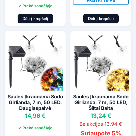
PRISTATYMAS
✔ Prekė sandėlyje
Dėti į krepšelį
Dėti į krepšelį
Saulės Įkraunama Sodo
Saulės Įkraunama Sodo
Girlianda, 7 m, 50 LED,
Girlianda, 7 m, 50 LED,
Daugiaspalvė
Šiltai Balta
14,96 €
13,24 €
Be akcijos 13,94 €
✔ Prekė sandėlyje
Sutaupote 5%