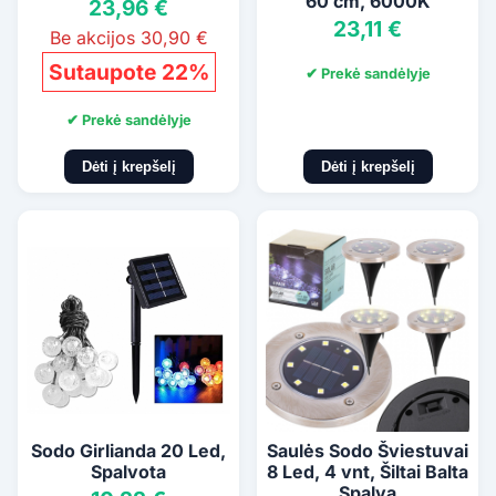
60 cm, 6000K
23,96 €
23,11 €
Be akcijos 30,90 €
Sutaupote 22%
✔ Prekė sandėlyje
✔ Prekė sandėlyje
Dėti į krepšelį
Dėti į krepšelį
Sodo Girlianda 20 Led,
Saulės Sodo Šviestuvai
Spalvota
8 Led, 4 vnt, Šiltai Balta
Spalva