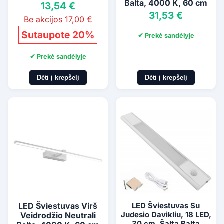
Balta, 4000 K, 60 cm
13,54 €
31,53 €
Be akcijos 17,00 €
Sutaupote 20%
✔ Prekė sandėlyje
✔ Prekė sandėlyje
Dėti į krepšelį
Dėti į krepšelį
LED Šviestuvas Virš
LED Šviestuvas Su
Judesio Davikliu, 18 LED,
Veidrodžio Neutrali
30 cm, Šalta Balta