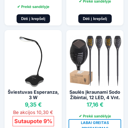
✔ Prekė sandėlyje
✔ Prekė sandėlyje
Dėti į krepšelį
Dėti į krepšelį
Šviestuvas Esperanza,
Saulės Įkraunami Sodo
3 W
Žibintai, 12 LED, 4 Vnt.
9,35 €
17,16 €
Be akcijos 10,30 €
✔ Prekė sandėlyje
Sutaupote 9%
LABAI GREITAS