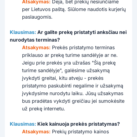
Atsakymas:
Deja, bet prekių nesiunčiame
per Lietuvos paštą. Siūlome naudotis kurjerių
paslaugomis.
Klausimas:
Ar galite prekę pristatyti anksčiau nei
nurodytas terminas?
Atsakymas:
Prekės pristatymo terminas
priklauso ar prekę turime sandėlyje ar ne.
Jeigu prie prekės yra užrašas "Šią prekę
turime sandėlyje", galėsime užsakymą
įvykdyti greitai, kitu atveju - prekės
pristatymo paskubinti negalime ir užsakymą
įvykdysime nurodytu laiku. Jūsų užsakymas
bus pradėtas vykdyti greičiau jei sumokėsite
už prekę internetu.
Klausimas:
Kiek kainuoja prekės pristatymas?
Atsakymas:
Prekių pristatymo kainos