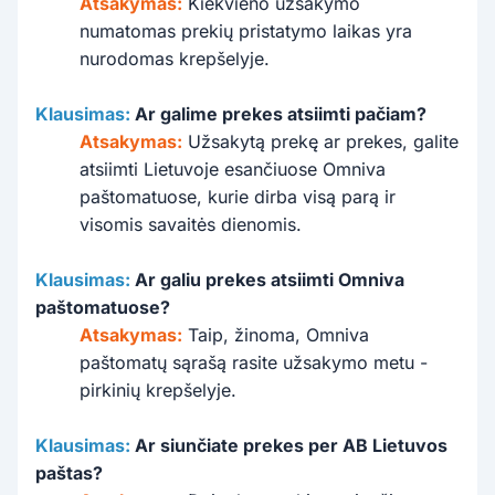
Atsakymas:
Kiekvieno užsakymo
numatomas prekių pristatymo laikas yra
nurodomas krepšelyje.
Klausimas:
Ar galime prekes atsiimti pačiam?
Atsakymas:
Užsakytą prekę ar prekes, galite
atsiimti Lietuvoje esančiuose Omniva
paštomatuose, kurie dirba visą parą ir
visomis savaitės dienomis.
Klausimas:
Ar galiu prekes atsiimti Omniva
paštomatuose?
Atsakymas:
Taip, žinoma, Omniva
paštomatų sąrašą rasite užsakymo metu -
pirkinių krepšelyje.
Klausimas:
Ar siunčiate prekes per AB Lietuvos
paštas?