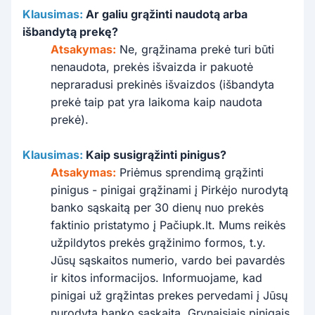
Klausimas:
Ar galiu grąžinti naudotą arba
išbandytą prekę?
Atsakymas:
Ne, grąžinama prekė turi būti
nenaudota, prekės išvaizda ir pakuotė
nepraradusi prekinės išvaizdos (išbandyta
prekė taip pat yra laikoma kaip naudota
prekė).
Klausimas:
Kaip susigrąžinti pinigus?
Atsakymas:
Priėmus sprendimą grąžinti
pinigus - pinigai grąžinami į Pirkėjo nurodytą
banko sąskaitą per 30 dienų nuo prekės
faktinio pristatymo į Pačiupk.lt. Mums reikės
užpildytos prekės grąžinimo formos, t.y.
Jūsų sąskaitos numerio, vardo bei pavardės
ir kitos informacijos. Informuojame, kad
pinigai už grąžintas prekes pervedami į Jūsų
nurodytą banko sąskaitą. Grynaisiais pinigais