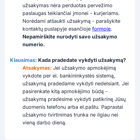
užsakymas nėra perduotas pervežimo
paslaugas teikiančiai įmonei - kurjeriams.
Norėdami atšaukti užsakymą - parašykite
kontaktų puslapyje esančioje
formoje
.
Nepamirškite nurodyti savo užsakymo
numerio.
Klausimas:
Kada pradedate vykdyti užsakymą?
Atsakymas:
Jei užsakymo apmokėjimą
vykdote per el. bankininkystės sistemą,
užsakymą pradedame vykdyti nedelsiant. Jei
pasirenkate kitą apmokėjimo būdą -
užsakymą pradėsime vykdyti patikrinę Jūsų
duomenis telefonu arba el.paštu. Paprastai
užsakymo tvirtinimas trunka ne ilgiau nei
vieną darbo dieną.