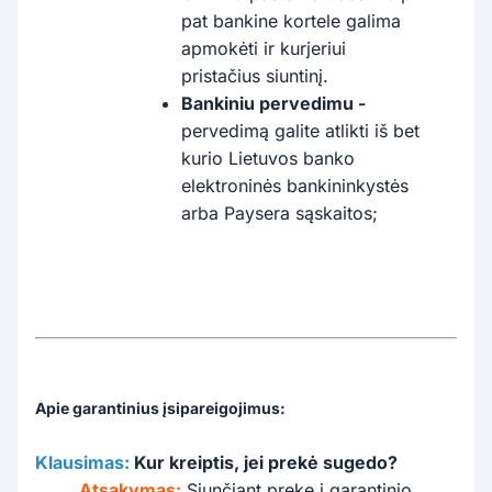
pat bankine kortele galima
apmokėti ir kurjeriui
pristačius siuntinį.
Bankiniu pervedimu -
pervedimą galite atlikti iš bet
kurio Lietuvos banko
elektroninės bankininkystės
arba Paysera sąskaitos;
Apie garantinius įsipareigojimus:
Klausimas:
Kur kreiptis, jei prekė sugedo?
Atsakymas:
Siunčiant prekę į garantinio