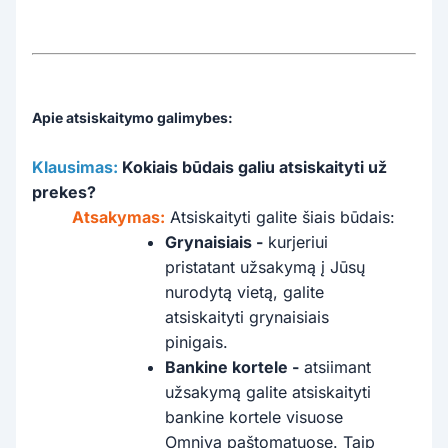
Apie atsiskaitymo galimybes:
Klausimas:
Kokiais būdais galiu atsiskaityti už
prekes?
Atsakymas:
Atsiskaityti galite šiais būdais:
Grynaisiais -
kurjeriui
pristatant užsakymą į Jūsų
nurodytą vietą, galite
atsiskaityti grynaisiais
pinigais.
Bankine kortele -
atsiimant
užsakymą galite atsiskaityti
bankine kortele visuose
Omniva paštomatuose. Taip