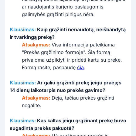
ar naudojantis kurjerio paslaugomis
galimybės grąžinti pinigus nėra.
Klausimas:
Kaip grąžinti nenaudotą, neišbandytą
ir tvarkingą prekę?
Atsakymas:
Visa informacija pateikiama
"Prekės grąžinimo formoje". Šią formą
privaloma užpildyti ir pridėti kartu su preke.
Formą rasite, paspaudę
čia
.
Klausimas:
Ar galiu grąžinti prekę jeigu praėjęs
14 dienų laikotarpis nuo prekės gavimo?
Atsakymas:
Deja, tačiau prekės grąžinti
negalite.
Klausimas:
Kas kaltas jeigu grąžinant prekę buvo
sugadinta prekės pakuotė?
Atsakymas:
Už grąžinamos prekės ir