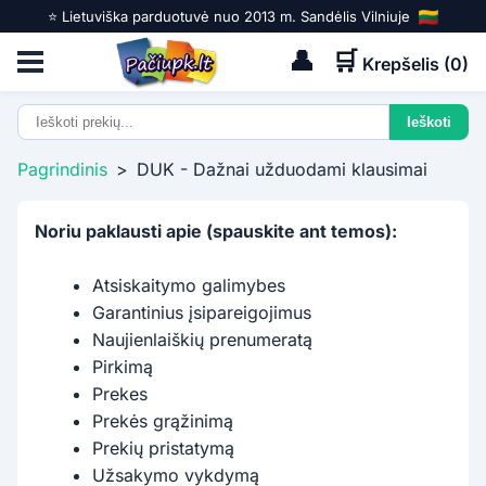
⭐️ Lietuviška parduotuvė nuo 2013 m. Sandėlis Vilniuje
👤
🛒
Krepšelis (
0
)
Pagrindinis
>
DUK - Dažnai užduodami klausimai
Noriu paklausti apie (spauskite ant temos):
Atsiskaitymo galimybes
Garantinius įsipareigojimus
Naujienlaiškių prenumeratą
Pirkimą
Prekes
Prekės grąžinimą
Prekių pristatymą
Užsakymo vykdymą