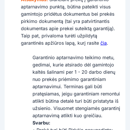
aptarnavimo punktą, būtina pateikti visus
gamintojo pridėtus dokumentus bei prekės
pirkimo dokumentą (tai yra patvirtinantis
dokumentas apie prekei suteiktą garantiją).
Taip pat, privaloma turėti užpildytą
garantinės apžiūros lapą, kurį rasite
čia
.
Garantinio aptarnavimo teikimo metu,
gedimai, kurie atsirado dėl gamintojo
kaltės šalinami per 1 - 20 darbo dienų
nuo prekės priėmimo garantiniam
aptarnavimui. Terminas gali būti
pratęsiamas, jeigu garantiniam remontui
atlikti būtina detalė turi būti pristatyta iš
užsienio. Visuomet stengiamės garantinį
aptarnavimą atlikti kuo greičiau.
Svarbu:
• Prekė turi būti Pirkėjo nesugadinta;