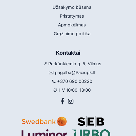
Užsakymo būsena
Pristatymas
Apmokėjimas
Grąžinimo politika
Kontaktai
📍 Perkūnkiemio g. 5, Vilnius
✉️
pagalba@Paciupk.lt
📞
+370 690 00220
⏰ I–V 10:00–18:00