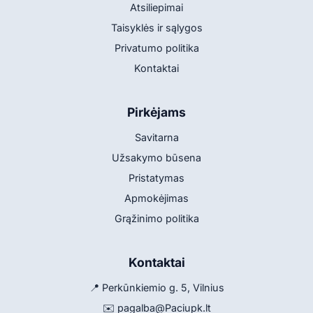
Atsiliepimai
Taisyklės ir sąlygos
Privatumo politika
Kontaktai
Pirkėjams
Savitarna
Užsakymo būsena
Pristatymas
Apmokėjimas
Grąžinimo politika
Kontaktai
📍 Perkūnkiemio g. 5, Vilnius
✉️
pagalba@Paciupk.lt