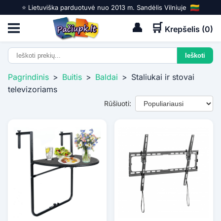
⭐️ Lietuviška parduotuvė nuo 2013 m. Sandėlis Vilniuje
👤
🛒
Krepšelis (
0
)
Pagrindinis
>
Buitis
>
Baldai
>
Staliukai ir stovai
televizoriams
Rūšiuoti: