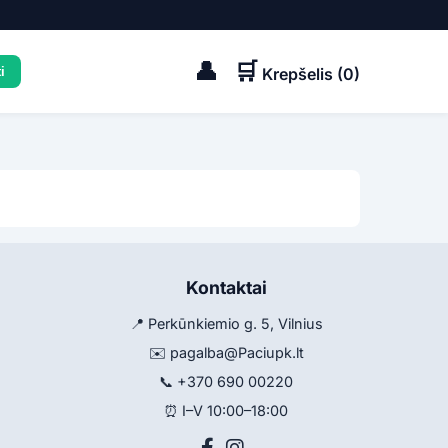
👤
🛒
Krepšelis (
0
)
Kontaktai
📍 Perkūnkiemio g. 5, Vilnius
✉️
pagalba@Paciupk.lt
📞
+370 690 00220
⏰ I–V 10:00–18:00