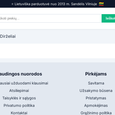
⭐️ Lietuviška parduotuvė nuo 2013 m. Sandėlis Vilniuje
Dirželiai
audingos nuorodos
Pirkėjams
ausiai užduodami klausimai
Savitarna
Atsiliepimai
Užsakymo būsena
Taisyklės ir sąlygos
Pristatymas
Privatumo politika
Apmokėjimas
Kontaktai
Grąžinimo politika