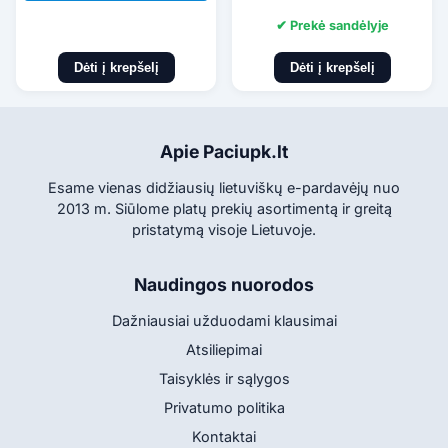
✔ Prekė sandėlyje
Dėti į krepšelį
Dėti į krepšelį
Apie Paciupk.lt
Esame vienas didžiausių lietuviškų e-pardavėjų nuo
2013 m. Siūlome platų prekių asortimentą ir greitą
pristatymą visoje Lietuvoje.
Naudingos nuorodos
Dažniausiai užduodami klausimai
Atsiliepimai
Taisyklės ir sąlygos
Privatumo politika
Kontaktai