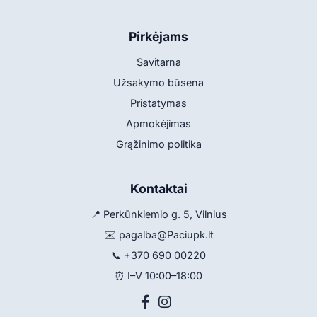
Pirkėjams
Savitarna
Užsakymo būsena
Pristatymas
Apmokėjimas
Grąžinimo politika
Kontaktai
📍 Perkūnkiemio g. 5, Vilnius
✉️
pagalba@Paciupk.lt
📞
+370 690 00220
⏰ I–V 10:00–18:00