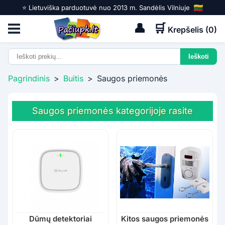
⭐️ Lietuviška parduotuvė nuo 2013 m. Sandėlis Vilniuje
👤
🛒
Krepšelis (
0
)
Pagrindinis
>
Buitis
>
Saugos priemonės
Saugos priemonės kategorijoje rasite
Dūmų detektoriai
Kitos saugos priemonės