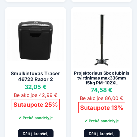
Smulkintuvas Tracer
Projektoriaus Sbox lubinis
tvirtinimas max336mm
46722 Razor 2
15kg PM-102XL
32,05 €
74,58 €
Be akcijos 42,99 €
Be akcijos 86,00 €
Sutaupote 25%
Sutaupote 13%
✔ Prekė sandėlyje
✔ Prekė sandėlyje
Dėti į krepšelį
Dėti į krepšelį