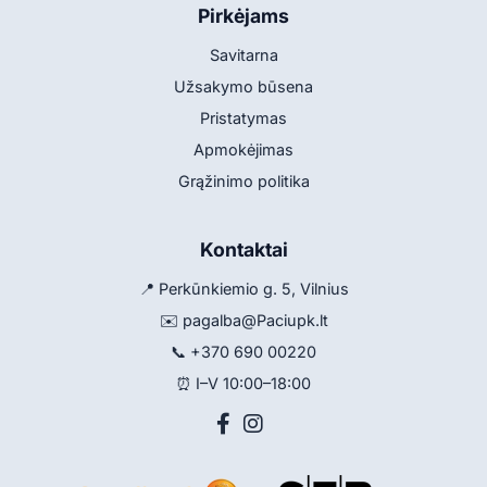
Pirkėjams
Savitarna
Užsakymo būsena
Pristatymas
Apmokėjimas
Grąžinimo politika
Kontaktai
📍 Perkūnkiemio g. 5, Vilnius
✉️
pagalba@Paciupk.lt
📞
+370 690 00220
⏰ I–V 10:00–18:00