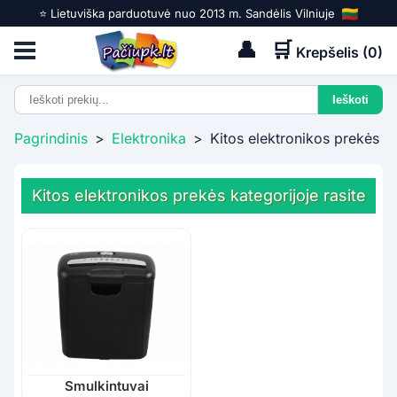
⭐️ Lietuviška parduotuvė nuo 2013 m. Sandėlis Vilniuje
👤
🛒
Krepšelis (
0
)
Pagrindinis
>
Elektronika
>
Kitos elektronikos prekės
Kitos elektronikos prekės kategorijoje rasite
Smulkintuvai