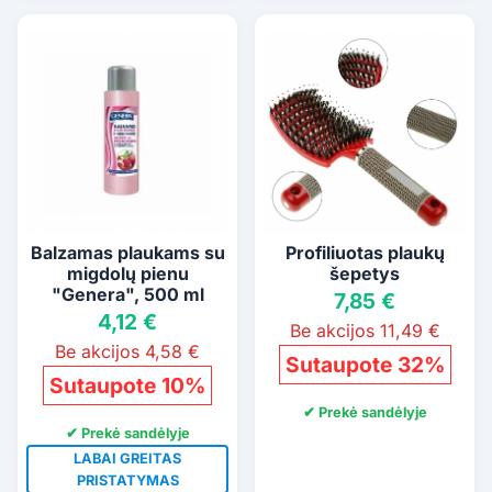
Balzamas plaukams su
Profiliuotas plaukų
migdolų pienu
šepetys
"Genera", 500 ml
7,85 €
4,12 €
Be akcijos 11,49 €
Be akcijos 4,58 €
Sutaupote 32%
Sutaupote 10%
✔ Prekė sandėlyje
✔ Prekė sandėlyje
LABAI GREITAS
PRISTATYMAS