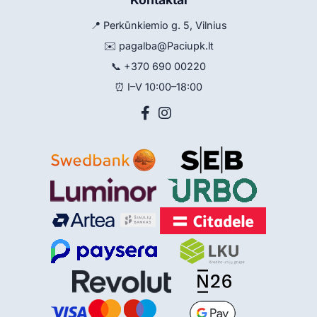
📍 Perkūnkiemio g. 5, Vilnius
✉️
pagalba@Paciupk.lt
📞
+370 690 00220
⏰ I–V 10:00–18:00