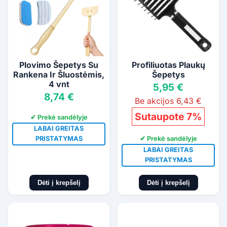
Plovimo Šepetys Su
Profiliuotas Plaukų
Rankena Ir Šluostėmis,
Šepetys
4 vnt
5,95 €
8,74 €
Be akcijos 6,43 €
Sutaupote 7%
✔ Prekė sandėlyje
LABAI GREITAS
✔ Prekė sandėlyje
PRISTATYMAS
LABAI GREITAS
PRISTATYMAS
Dėti į krepšelį
Dėti į krepšelį