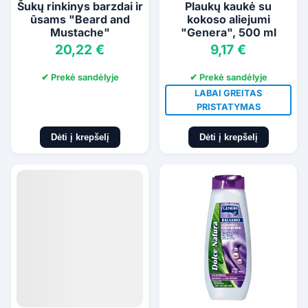
Šukų rinkinys barzdai ir
Plaukų kaukė su
ūsams "Beard and
kokoso aliejumi
Mustache"
"Genera", 500 ml
20,22 €
9,17 €
✔ Prekė sandėlyje
✔ Prekė sandėlyje
LABAI GREITAS
PRISTATYMAS
Dėti į krepšelį
Dėti į krepšelį