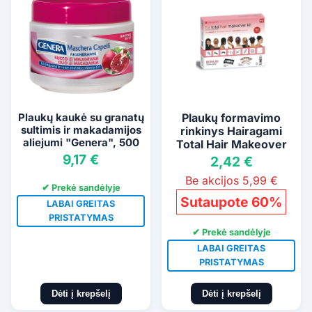
Plaukų kaukė su granatų
Plaukų formavimo
sultimis ir makadamijos
rinkinys Hairagami
aliejumi "Genera", 500
Total Hair Makeover
ml
9,17 €
2,42 €
Be akcijos 5,99 €
✔ Prekė sandėlyje
Sutaupote 60%
LABAI GREITAS
PRISTATYMAS
✔ Prekė sandėlyje
LABAI GREITAS
PRISTATYMAS
Dėti į krepšelį
Dėti į krepšelį