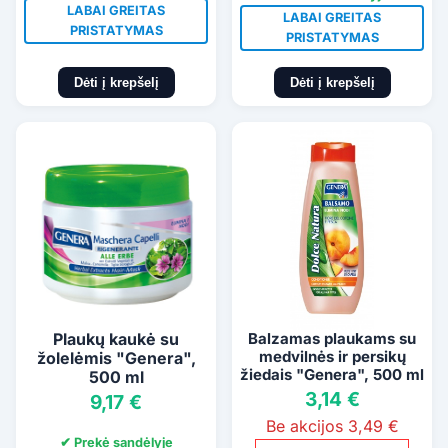
LABAI GREITAS
LABAI GREITAS
PRISTATYMAS
PRISTATYMAS
Dėti į krepšelį
Dėti į krepšelį
Plaukų kaukė su
Balzamas plaukams su
medvilnės ir persikų
žolelėmis "Genera",
žiedais "Genera", 500 ml
500 ml
3,14 €
9,17 €
Be akcijos 3,49 €
✔ Prekė sandėlyje