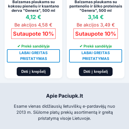
Balzamas plaukams su
Balzamas plaukams su
kokosu pieneliu ir ksantano
pantenolio ir šilko proteinais
derva "Genera", 500 ml
"Genera", 500 ml
4,12 €
3,14 €
Be akcijos 4,58 €
Be akcijos 3,49 €
Sutaupote 10%
Sutaupote 10%
✔ Prekė sandėlyje
✔ Prekė sandėlyje
LABAI GREITAS
LABAI GREITAS
PRISTATYMAS
PRISTATYMAS
Dėti į krepšelį
Dėti į krepšelį
Apie Paciupk.lt
Esame vienas didžiausių lietuviškų e-pardavėjų nuo
2013 m. Siūlome platų prekių asortimentą ir greitą
pristatymą visoje Lietuvoje.