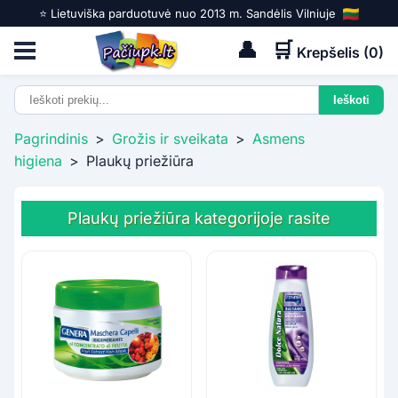
⭐️ Lietuviška parduotuvė nuo 2013 m. Sandėlis Vilniuje
👤
🛒
Krepšelis (
0
)
Pagrindinis
>
Grožis ir sveikata
>
Asmens
higiena
>
Plaukų priežiūra
Plaukų priežiūra kategorijoje rasite