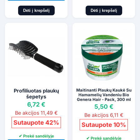
Dėti į krepšelį
Dėti į krepšelį
Profiliuotas plaukų
Maitinanti Plaukų Kaukė Su
Hamamelių Vandeniu Bio
šepetys
Genera Hair - Pack, 300 ml
6,72 €
5,50 €
Be akcijos 11,49 €
Be akcijos 6,11 €
Sutaupote 42%
Sutaupote 10%
✔ Prekė sandėlyje
✔ Prekė sandėlyje