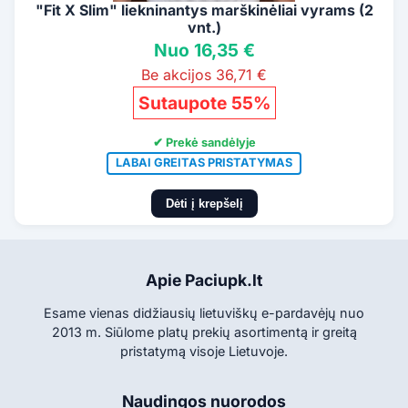
"Fit X Slim" liekninantys marškinėliai vyrams (2
vnt.)
Nuo 16,35 €
Be akcijos 36,71 €
Sutaupote 55%
✔ Prekė sandėlyje
LABAI GREITAS PRISTATYMAS
Dėti į krepšelį
Apie Paciupk.lt
Esame vienas didžiausių lietuviškų e-pardavėjų nuo
2013 m. Siūlome platų prekių asortimentą ir greitą
pristatymą visoje Lietuvoje.
Naudingos nuorodos