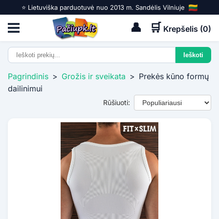
⭐️ Lietuviška parduotuvė nuo 2013 m. Sandėlis Vilniuje
👤
🛒
Krepšelis (
0
)
Pagrindinis
>
Grožis ir sveikata
>
Prekės kūno formų
dailinimui
Rūšiuoti: