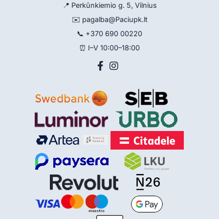
📍 Perkūnkiemio g. 5, Vilnius
✉️
pagalba@Paciupk.lt
📞
+370 690 00220
⏰ I–V 10:00–18:00