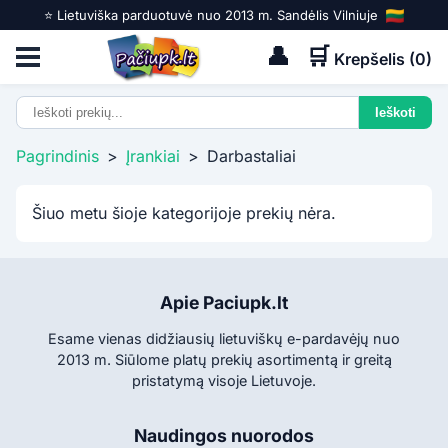
⭐️ Lietuviška parduotuvė nuo 2013 m. Sandėlis Vilniuje
👤
🛒
Krepšelis (
0
)
Pagrindinis
>
Įrankiai
>
Darbastaliai
Šiuo metu šioje kategorijoje prekių nėra.
Apie Paciupk.lt
Esame vienas didžiausių lietuviškų e-pardavėjų nuo
2013 m. Siūlome platų prekių asortimentą ir greitą
pristatymą visoje Lietuvoje.
Naudingos nuorodos