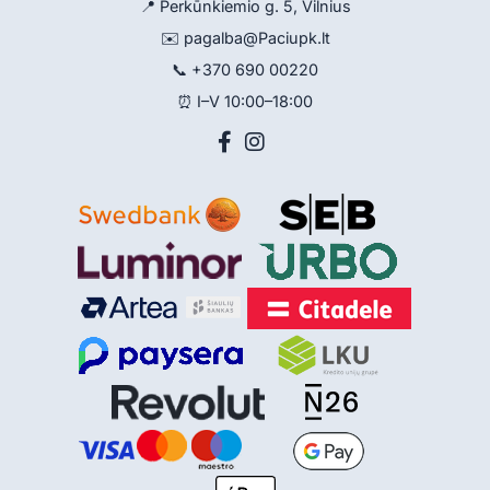
📍 Perkūnkiemio g. 5, Vilnius
✉️
pagalba@Paciupk.lt
📞
+370 690 00220
⏰ I–V 10:00–18:00