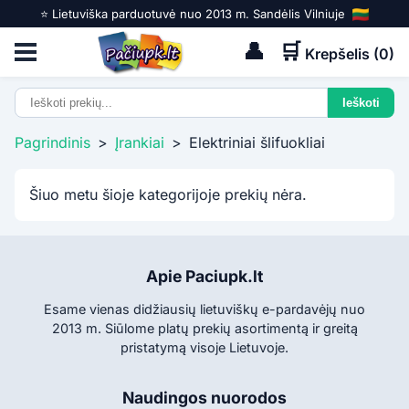
⭐️ Lietuviška parduotuvė nuo 2013 m. Sandėlis Vilniuje
👤
🛒
Krepšelis (
0
)
Pagrindinis
>
Įrankiai
>
Elektriniai šlifuokliai
Šiuo metu šioje kategorijoje prekių nėra.
Apie Paciupk.lt
Esame vienas didžiausių lietuviškų e-pardavėjų nuo
2013 m. Siūlome platų prekių asortimentą ir greitą
pristatymą visoje Lietuvoje.
Naudingos nuorodos