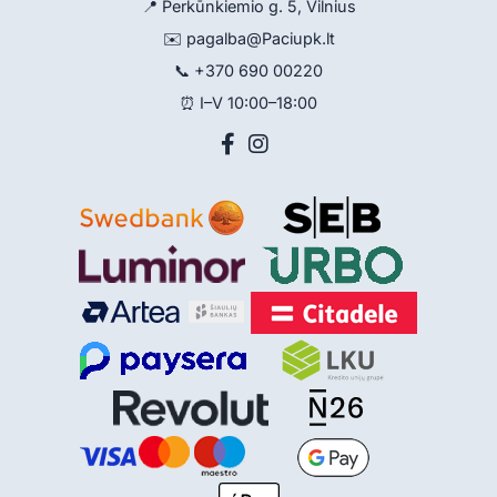
📍 Perkūnkiemio g. 5, Vilnius
✉️
pagalba@Paciupk.lt
📞
+370 690 00220
⏰ I–V 10:00–18:00