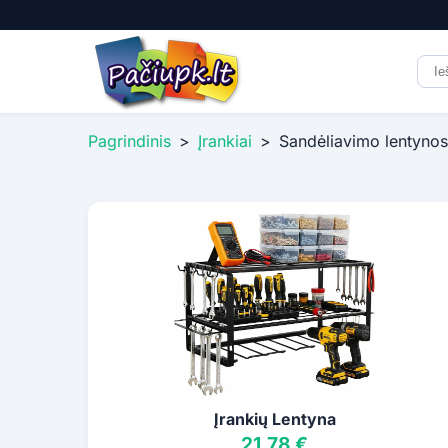
Pagrindinis
>
Įrankiai
>
Sandėliavimo lentynos
Įrankių Lentyna
21,78 €