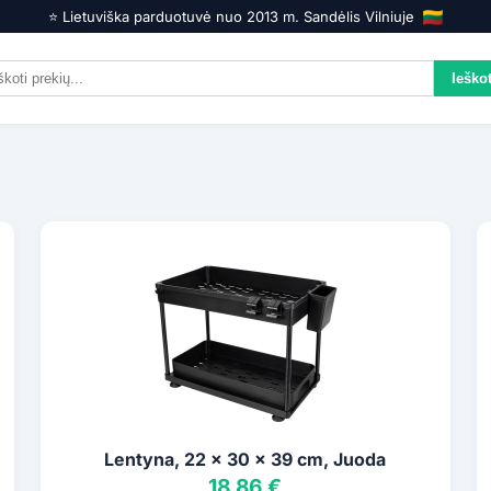
⭐️ Lietuviška parduotuvė nuo 2013 m. Sandėlis Vilniuje
Lentyna, 22 x 30 x 39 cm, Juoda
18,86 €