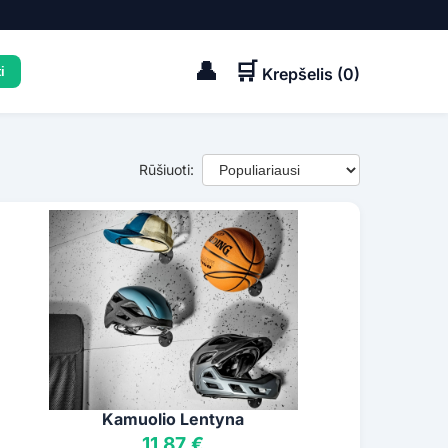
👤
🛒
Krepšelis (
0
)
Rūšiuoti:
Kamuolio Lentyna
11,87 €