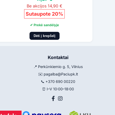
Be akcijos 14,90 €
Sutaupote 20%
✔ Prekė sandėlyje
Dėti į krepšelį
Kontaktai
📍 Perkūnkiemio g. 5, Vilnius
✉️
pagalba@Paciupk.lt
📞
+370 690 00220
⏰ I–V 10:00–18:00