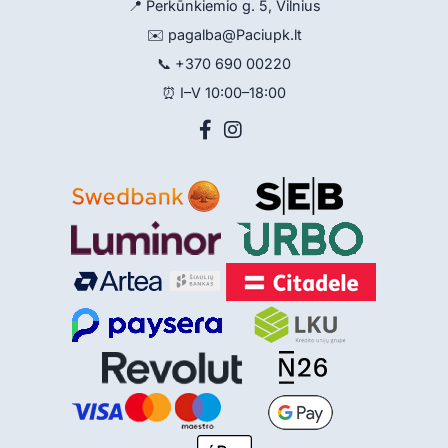
📍 Perkūnkiemio g. 5, Vilnius
✉️
pagalba@Paciupk.lt
📞
+370 690 00220
⏰ I–V 10:00–18:00