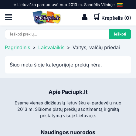
⭐️ Lietuviška parduotuvė nuo 2013 m. Sandėlis Vilniuje
👤
🛒
Krepšelis (
0
)
Pagrindinis
>
Laisvalaikis
>
Valtys, valčių priedai
Šiuo metu šioje kategorijoje prekių nėra.
Apie Paciupk.lt
Esame vienas didžiausių lietuviškų e-pardavėjų nuo
2013 m. Siūlome platų prekių asortimentą ir greitą
pristatymą visoje Lietuvoje.
Naudingos nuorodos