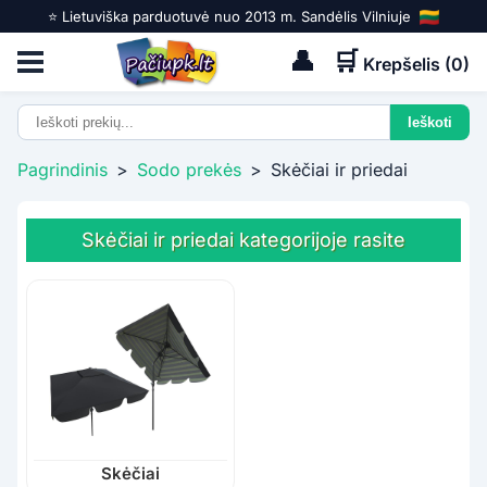
⭐️ Lietuviška parduotuvė nuo 2013 m. Sandėlis Vilniuje
👤
🛒
Krepšelis (
0
)
Pagrindinis
>
Sodo prekės
>
Skėčiai ir priedai
Skėčiai ir priedai kategorijoje rasite
Skėčiai