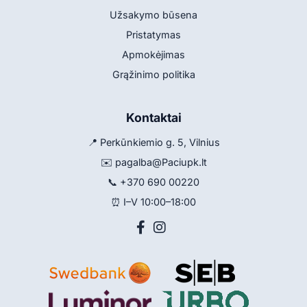
Užsakymo būsena
Pristatymas
Apmokėjimas
Grąžinimo politika
Kontaktai
📍 Perkūnkiemio g. 5, Vilnius
✉️
pagalba@Paciupk.lt
📞
+370 690 00220
⏰ I–V 10:00–18:00