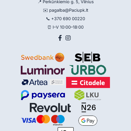
📍 Perkūnkiemio g. 5, Vilnius
✉️
pagalba@Paciupk.lt
📞
+370 690 00220
⏰ I–V 10:00–18:00