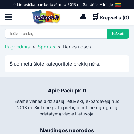
⭐️ Lietuviška parduotuvė nuo 2013 m. Sandėlis Vilniuje
👤
🛒
Krepšelis (
0
)
Pagrindinis
>
Sportas
>
Rankšluosčiai
Šiuo metu šioje kategorijoje prekių nėra.
Apie Paciupk.lt
Esame vienas didžiausių lietuviškų e-pardavėjų nuo
2013 m. Siūlome platų prekių asortimentą ir greitą
pristatymą visoje Lietuvoje.
Naudingos nuorodos