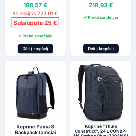
198,57 €
218,93 €
Be akcijos 223,91 €
✔ Prekė sandėlyje
Sutaupote 25 €
✔ Prekė sandėlyje
Dėti į krepšelį
Dėti į krepšelį
Kuprinė Puma S
Kuprinė "Thule
Construct", 24 L CONBP-
Backpack tamsiai
116 Carbon Blue (3204168)