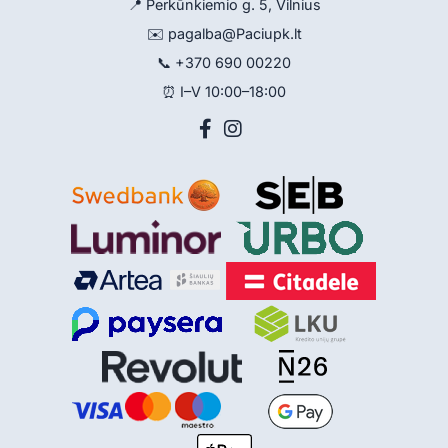
📍 Perkūnkiemio g. 5, Vilnius
✉️
pagalba@Paciupk.lt
📞
+370 690 00220
⏰ I–V 10:00–18:00