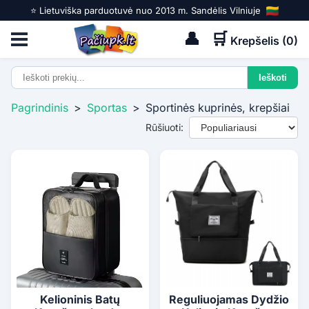
⭐️ Lietuviška parduotuvė nuo 2013 m. Sandėlis Vilniuje
👤
🛒
Krepšelis (
0
)
Pagrindinis
>
Sportas
>
Sportinės kuprinės, krepšiai
Rūšiuoti:
Kelioninis Batų
Reguliuojamas Dydžio