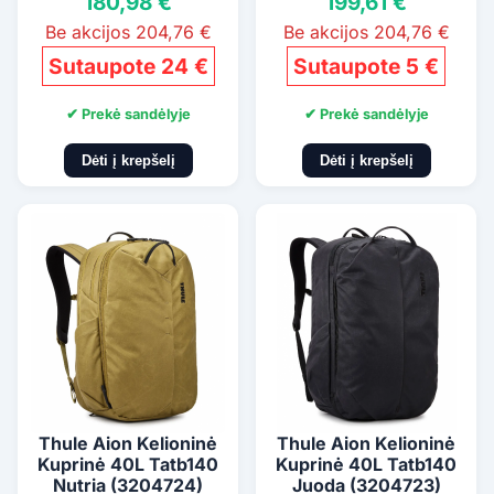
180,98 €
199,61 €
Be akcijos 204,76 €
Be akcijos 204,76 €
Sutaupote 24 €
Sutaupote 5 €
✔ Prekė sandėlyje
✔ Prekė sandėlyje
Dėti į krepšelį
Dėti į krepšelį
Thule Aion Kelioninė
Thule Aion Kelioninė
Kuprinė 40L Tatb140
Kuprinė 40L Tatb140
Nutria (3204724)
Juoda (3204723)