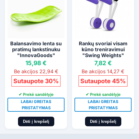
Balansavimo lenta su
Rankų svoriai visam
pratimų lankstinuku
kūno treniravimui
"InnovaGoods"
"Swing Weights"
15,98 €
7,82 €
Be akcijos 22,94 €
Be akcijos 14,27 €
Sutaupote 30%
Sutaupote 45%
✔ Prekė sandėlyje
✔ Prekė sandėlyje
LABAI GREITAS
LABAI GREITAS
PRISTATYMAS
PRISTATYMAS
Dėti į krepšelį
Dėti į krepšelį