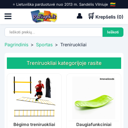
⭐️ Lietuviška parduotuvė nuo 2013 m. Sandėlis Vilniuje
👤
🛒
Krepšelis (
0
)
Pagrindinis
>
Sportas
>
Treniruokliai
Treniruokliai kategorijoje rasite
Bėgimo treniruokliai
Daugiafunkciniai