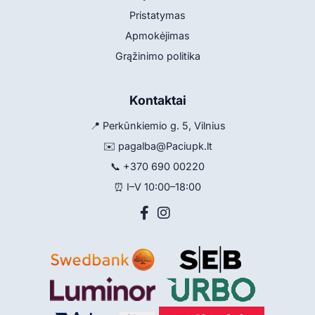
Pristatymas
Apmokėjimas
Grąžinimo politika
Kontaktai
📍 Perkūnkiemio g. 5, Vilnius
✉️
pagalba@Paciupk.lt
📞
+370 690 00220
⏰ I–V 10:00–18:00