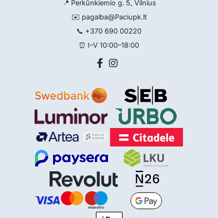
📍 Perkūnkiemio g. 5, Vilnius
✉️
pagalba@Paciupk.lt
📞
+370 690 00220
⏰ I–V 10:00–18:00