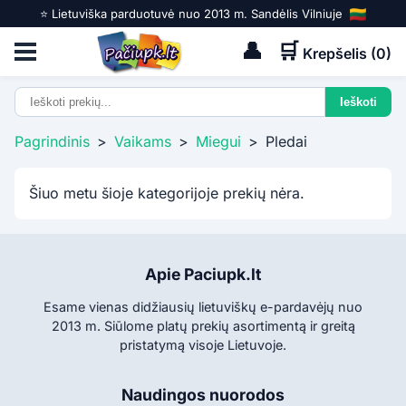
⭐️ Lietuviška parduotuvė nuo 2013 m. Sandėlis Vilniuje
👤
🛒
Krepšelis (
0
)
Pagrindinis
>
Vaikams
>
Miegui
>
Pledai
Šiuo metu šioje kategorijoje prekių nėra.
Apie Paciupk.lt
Esame vienas didžiausių lietuviškų e-pardavėjų nuo
2013 m. Siūlome platų prekių asortimentą ir greitą
pristatymą visoje Lietuvoje.
Naudingos nuorodos