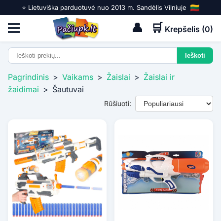
⭐️ Lietuviška parduotuvė nuo 2013 m. Sandėlis Vilniuje
👤
🛒
Krepšelis (
0
)
Pagrindinis
>
Vaikams
>
Žaislai
>
Žaislai ir
žaidimai
>
Šautuvai
Rūšiuoti: