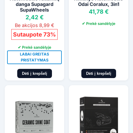
danga Supagard
Odai Coralux, 3in1
SupaWheels
41,78 €
2,42 €
✔ Prekė sandėlyje
Be akcijos 8,99 €
Sutaupote 73%
✔ Prekė sandėlyje
LABAI GREITAS
PRISTATYMAS
Dėti į krepšelį
Dėti į krepšelį