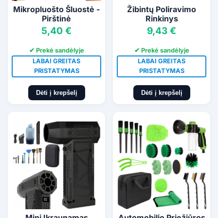
Mikropluošto Šluostė -
Žibintų Poliravimo
Pirštinė
Rinkinys
5,40 €
9,43 €
✔ Prekė sandėlyje
✔ Prekė sandėlyje
LABAI GREITAS
LABAI GREITAS
PRISTATYMAS
PRISTATYMAS
Dėti į krepšelį
Dėti į krepšelį
Mini Įkraunamas
Automobilio Priežiūros