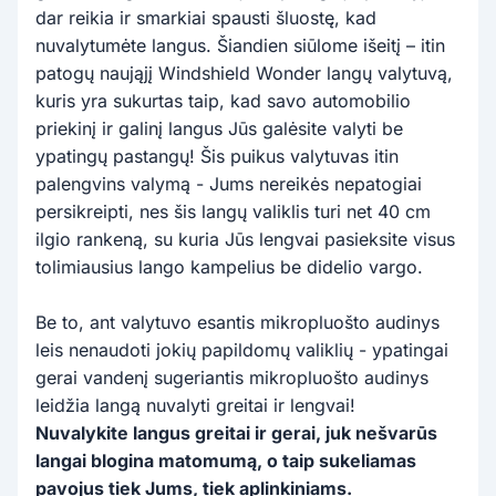
dar reikia ir smarkiai spausti šluostę, kad
nuvalytumėte langus. Šiandien siūlome išeitį – itin
patogų naująjį Windshield Wonder langų valytuvą,
kuris yra sukurtas taip, kad savo automobilio
priekinį ir galinį langus Jūs galėsite valyti be
ypatingų pastangų! Šis puikus valytuvas itin
palengvins valymą - Jums nereikės nepatogiai
persikreipti, nes šis langų valiklis turi net 40 cm
ilgio rankeną, su kuria Jūs lengvai pasieksite visus
tolimiausius lango kampelius be didelio vargo.
Be to, ant valytuvo esantis mikropluošto audinys
leis nenaudoti jokių papildomų valiklių - ypatingai
gerai vandenį sugeriantis mikropluošto audinys
leidžia langą nuvalyti greitai ir lengvai!
Nuvalykite langus greitai ir gerai, juk nešvarūs
langai blogina matomumą, o taip sukeliamas
pavojus tiek Jums, tiek aplinkiniams.