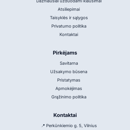
Dažniausiai užduodami klausimai
Atsiliepimai
Taisyklės ir sąlygos
Privatumo politika
Kontaktai
Pirkėjams
Savitarna
Užsakymo būsena
Pristatymas
Apmokėjimas
Grąžinimo politika
Kontaktai
📍 Perkūnkiemio g. 5, Vilnius