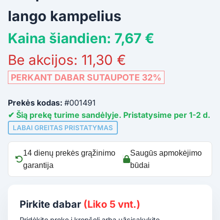
lango kampelius
Kaina šiandien: 7,67 €
Be akcijos: 11,30 €
PERKANT DABAR SUTAUPOTE 32%
Prekės kodas:
#001491
✔ Šią prekę turime sandėlyje. Pristatysime per 1-2 d.
LABAI GREITAS PRISTATYMAS
14 dienų prekės grąžinimo
Saugūs apmokėjimo
garantija
būdai
Pirkite dabar
(Liko 5 vnt.)
Pridėkite prekę į krepšelį arba užsisakykite