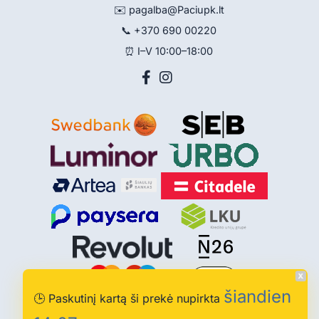
✉️
pagalba@Paciupk.lt
📞
+370 690 00220
⏰ I–V 10:00–18:00
šiandien
🕒
Paskutinį kartą ši prekė nupirkta