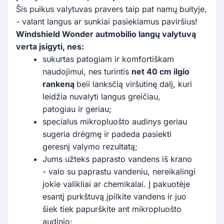
Šis puikus valytuvas pravers taip pat namų buityje,
- valant langus ar sunkiai pasiekiamus paviršius!
Windshield Wonder autmobilio langų valytuvą
verta įsigyti, nes:
sukurtas patogiam ir komfortiškam
naudojimui, nes turintis
net 40 cm ilgio
rankeną
beii lanksčią viršutinę dalį, kuri
leidžia nuvalyti langus greičiau,
patogiau ir geriau;
specialus mikropluošto audinys geriau
sugeria drėgmę ir padeda pasiekti
geresnį valymo rezultatą;
Jums užteks paprasto vandens iš krano
- valo su paprastu vandeniu, nereikalingi
jokie valikliai ar chemikalai. Į pakuotėje
esantį purkštuvą įpilkite vandens ir juo
šiek tiek papurškite ant mikropluošto
audinio;