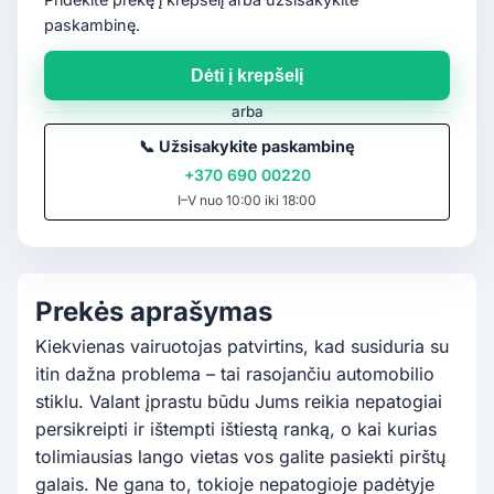
paskambinę.
Dėti į krepšelį
arba
📞
Užsisakykite paskambinę
+370 690 00220
I–V nuo 10:00 iki 18:00
Prekės aprašymas
Kiekvienas vairuotojas patvirtins, kad susiduria su
itin dažna problema – tai rasojančiu automobilio
stiklu. Valant įprastu būdu Jums reikia nepatogiai
persikreipti ir ištempti ištiestą ranką, o kai kurias
tolimiausias lango vietas vos galite pasiekti pirštų
galais. Ne gana to, tokioje nepatogioje padėtyje