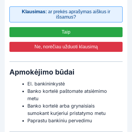
Klausimas:
ar prekės aprašymas aiškus ir
išsamus?
Taip
Ne, norėčiau užduoti klausimą
Apmokėjimo būdai
El. bankininkystė
Banko kortelė paštomate atsiėmimo
metu
Banko kortelė arba grynaisiais
sumokant kurjeriui pristatymo metu
Paprastu bankiniu pervedimu