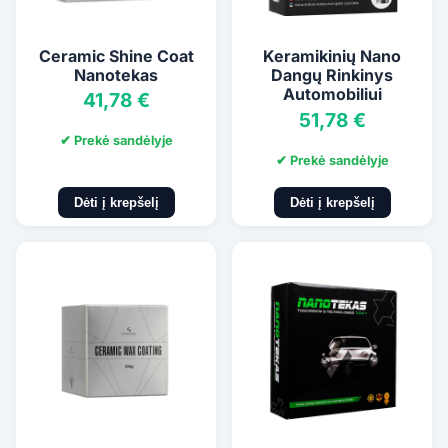
Ceramic Shine Coat
Keramikinių Nano
Nanotekas
Dangų Rinkinys
Automobiliui
41,78 €
Nanotekas
51,78 €
✔ Prekė sandėlyje
✔ Prekė sandėlyje
Dėti į krepšelį
Dėti į krepšelį