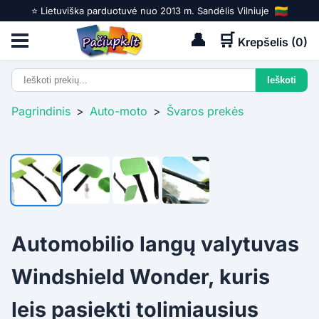
⭐️ Lietuviška parduotuvė nuo 2013 m. Sandėlis Vilniuje
👤
🛒
Krepšelis (
0
)
Pagrindinis
>
Auto-moto
>
Švaros prekės
Automobilio langų valytuvas
Windshield Wonder, kuris
leis pasiekti tolimiausius