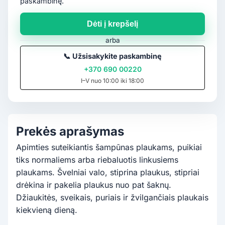
paskambinę.
Dėti į krepšelį
arba
📞
Užsisakykite paskambinę
+370 690 00220
I–V nuo 10:00 iki 18:00
Prekės aprašymas
Apimties suteikiantis šampūnas plaukams, puikiai
tiks normaliems arba riebaluotis linkusiems
plaukams. Švelniai valo, stiprina plaukus, stipriai
drėkina ir pakelia plaukus nuo pat šaknų.
Džiaukitės, sveikais, puriais ir žvilgančiais plaukais
kiekvieną dieną.