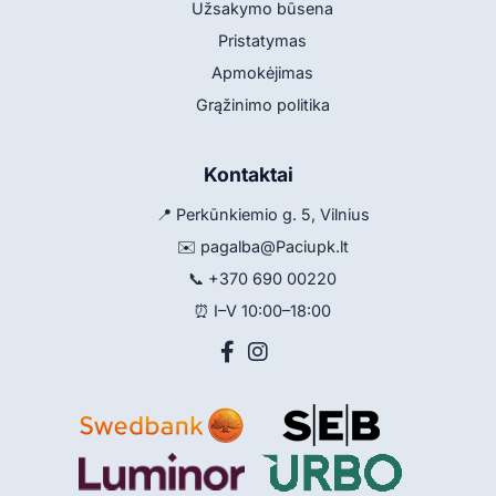
Užsakymo būsena
Pristatymas
Apmokėjimas
Grąžinimo politika
Kontaktai
📍 Perkūnkiemio g. 5, Vilnius
✉️
pagalba@Paciupk.lt
📞
+370 690 00220
⏰ I–V 10:00–18:00