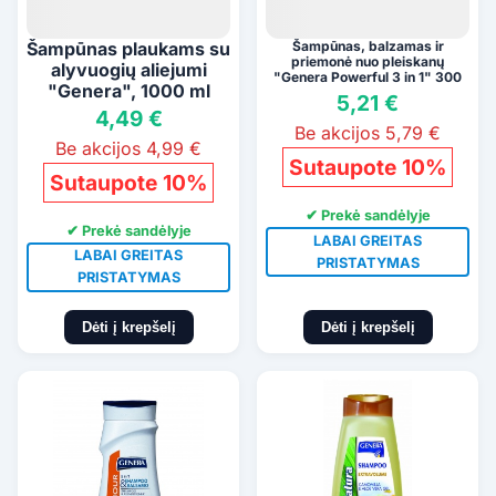
Šampūnas plaukams su
Šampūnas, balzamas ir
priemonė nuo pleiskanų
alyvuogių aliejumi
"Genera Powerful 3 in 1" 300
"Genera", 1000 ml
ml
5,21 €
4,49 €
Be akcijos 5,79 €
Be akcijos 4,99 €
Sutaupote 10%
Sutaupote 10%
✔ Prekė sandėlyje
✔ Prekė sandėlyje
LABAI GREITAS
LABAI GREITAS
PRISTATYMAS
PRISTATYMAS
Dėti į krepšelį
Dėti į krepšelį