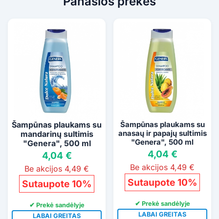
Panašios prekės
Šampūnas plaukams su
Šampūnas plaukams su
anasaų ir papajų sultimis
mandarinų sultimis
"Genera", 500 ml
"Genera", 500 ml
4,04 €
4,04 €
Be akcijos 4,49 €
Be akcijos 4,49 €
Sutaupote 10%
Sutaupote 10%
✔ Prekė sandėlyje
✔ Prekė sandėlyje
LABAI GREITAS
LABAI GREITAS