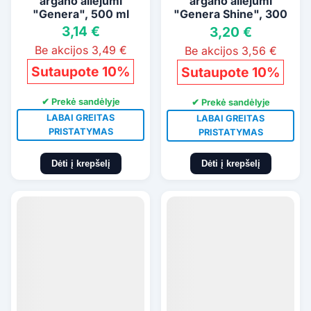
argano aliejumi
argano aliejumi
"Genera", 500 ml
"Genera Shine", 300
ml
3,14 €
3,20 €
Be akcijos 3,49 €
Be akcijos 3,56 €
Sutaupote 10%
Sutaupote 10%
✔ Prekė sandėlyje
✔ Prekė sandėlyje
LABAI GREITAS
LABAI GREITAS
PRISTATYMAS
PRISTATYMAS
Dėti į krepšelį
Dėti į krepšelį