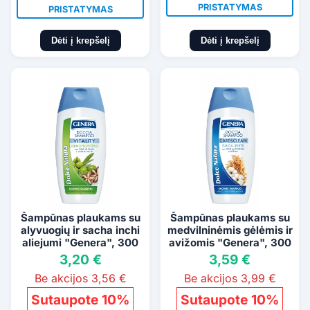
PRISTATYMAS
PRISTATYMAS
Dėti į krepšelį
Dėti į krepšelį
Šampūnas plaukams su
Šampūnas plaukams su
alyvuogių ir sacha inchi
medvilninėmis gėlėmis ir
aliejumi "Genera", 300
avižomis "Genera", 300
ml
ml
3,20 €
3,59 €
Be akcijos 3,56 €
Be akcijos 3,99 €
Sutaupote 10%
Sutaupote 10%