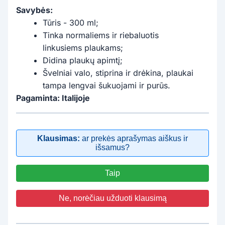
Savybės:
Tūris - 300 ml;
Tinka normaliems ir riebaluotis
linkusiems plaukams;
Didina plaukų apimtį;
Švelniai valo, stiprina ir drėkina, plaukai
tampa lengvai šukuojami ir purūs.
Pagaminta: Italijoje
Klausimas:
ar prekės aprašymas aiškus ir
išsamus?
Taip
Ne, norėčiau užduoti klausimą