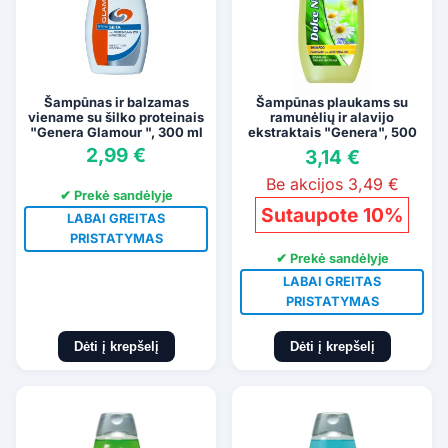
Šampūnas ir balzamas
Šampūnas plaukams su
viename su šilko proteinais
ramunėlių ir alavijo
"Genera Glamour ", 300 ml
ekstraktais "Genera", 500
ml
2,99 €
3,14 €
Be akcijos 3,49 €
✔ Prekė sandėlyje
Sutaupote 10%
LABAI GREITAS
PRISTATYMAS
✔ Prekė sandėlyje
LABAI GREITAS
PRISTATYMAS
Dėti į krepšelį
Dėti į krepšelį