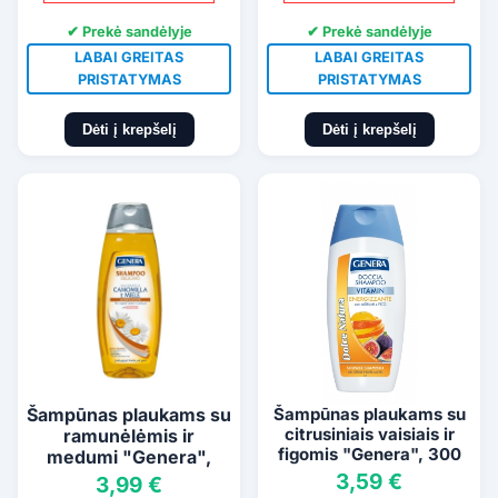
✔ Prekė sandėlyje
✔ Prekė sandėlyje
LABAI GREITAS
LABAI GREITAS
PRISTATYMAS
PRISTATYMAS
Dėti į krepšelį
Dėti į krepšelį
Šampūnas plaukams su
Šampūnas plaukams su
citrusiniais vaisiais ir
ramunėlėmis ir
figomis "Genera", 300
medumi "Genera",
ml
1000 ml
3,59 €
3,99 €