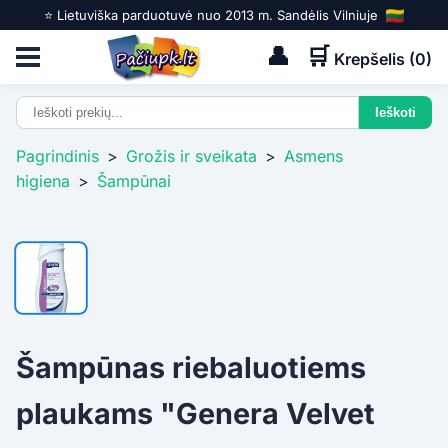
⭐️ Lietuviška parduotuvė nuo 2013 m. Sandėlis Vilniuje
👤
🛒
Krepšelis (
0
)
Pagrindinis
>
Grožis ir sveikata
>
Asmens
higiena
>
Šampūnai
Šampūnas riebaluotiems
plaukams "Genera Velvet