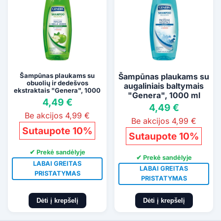
Šampūnas plaukams su
Šampūnas plaukams su
obuolių ir dedešvos
augaliniais baltymais
ekstraktais "Genera", 1000
"Genera", 1000 ml
ml
4,49 €
4,49 €
Be akcijos 4,99 €
Be akcijos 4,99 €
Sutaupote 10%
Sutaupote 10%
✔ Prekė sandėlyje
✔ Prekė sandėlyje
LABAI GREITAS
LABAI GREITAS
PRISTATYMAS
PRISTATYMAS
Dėti į krepšelį
Dėti į krepšelį