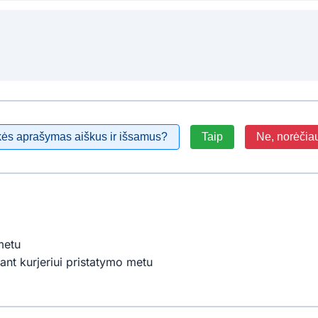
kės aprašymas aiškus ir išsamus?
Taip
Ne, norėčia
metu
ant kurjeriui pristatymo metu