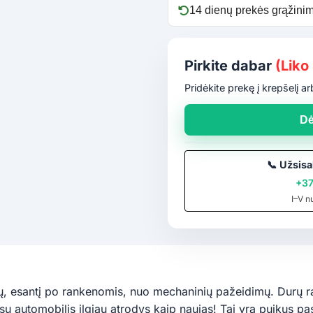
14 dienų prekės grąžinim
Pirkite dabar
(Liko 
Pridėkite prekę į krepšelį 
Dė
📞
Užsisa
+37
I–V n
ų, esantį po rankenomis, nuo mechaninių pažeidimų. Durų ran
sų automobilis ilgiau atrodys kaip naujas! Tai yra puikus pa