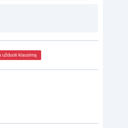
u užduoti klausimą