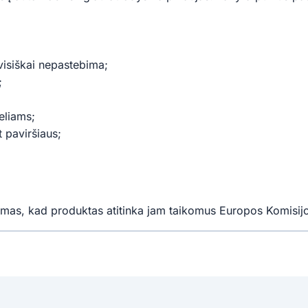
visiškai nepastebima;
;
eliams;
 paviršiaus;
mas, kad produktas atitinka jam taikomus Europos Komisijo