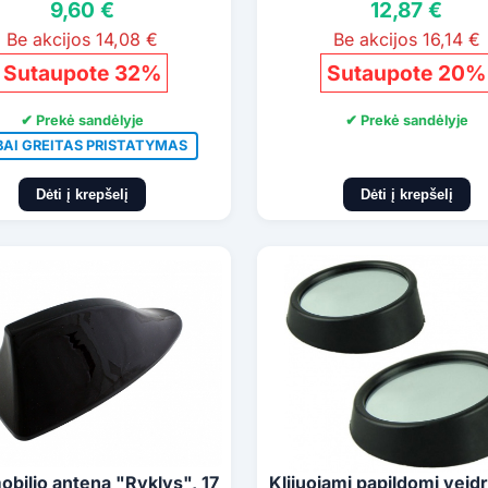
9,60 €
12,87 €
Be akcijos 14,08 €
Be akcijos 16,14 €
Sutaupote 32%
Sutaupote 20%
✔ Prekė sandėlyje
✔ Prekė sandėlyje
BAI GREITAS PRISTATYMAS
Dėti į krepšelį
Dėti į krepšelį
bilio antena "Ryklys", 17
Klijuojami papildomi veidr