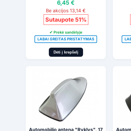
6,45 €
Be akcijos 13,14 €
Sutaupote 51%
✔ Prekė sandėlyje
LABAI GREITAS PRISTATYMAS
LA
Dėti į krepšelį
Automobilio antena "Ryklys", 17
Automo