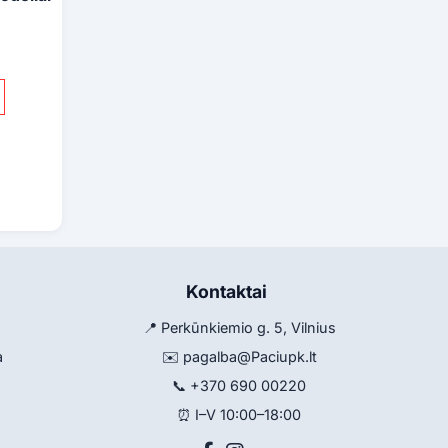
Kontaktai
📍 Perkūnkiemio g. 5, Vilnius
a
✉️
pagalba@Paciupk.lt
📞
+370 690 00220
⏰ I–V 10:00–18:00