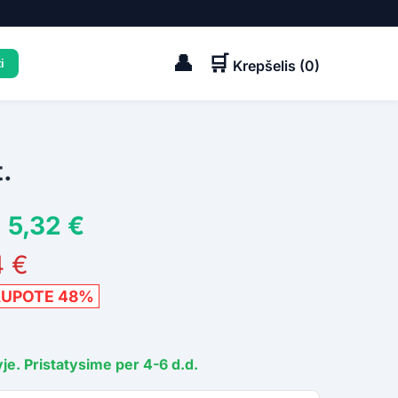
👤
🛒
Krepšelis (
0
)
.
 5,32 €
4 €
AUPOTE 48%
je. Pristatysime per 4-6 d.d.