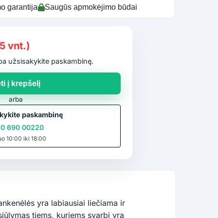
o garantija
Saugūs apmokėjimo būdai
5 vnt.)
arba užsisakykite paskambinę.
ti į krepšelį
arba
kykite paskambinę
0 690 00220
uo 10:00 iki 18:00
kenėlės yra labiausiai liečiama ir
siūlymas tiems, kuriems svarbi yra