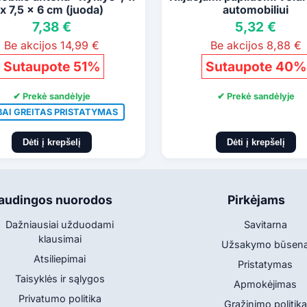
x 7,5 x 6 cm (juoda)
automobiliui
7,38 €
5,32 €
Be akcijos 14,99 €
Be akcijos 8,88 €
Sutaupote 51%
Sutaupote 40%
✔ Prekė sandėlyje
✔ Prekė sandėlyje
BAI GREITAS PRISTATYMAS
Dėti į krepšelį
Dėti į krepšelį
audingos nuorodos
Pirkėjams
Dažniausiai užduodami
Savitarna
klausimai
Užsakymo būsen
Atsiliepimai
Pristatymas
Taisyklės ir sąlygos
Apmokėjimas
Privatumo politika
Grąžinimo politika