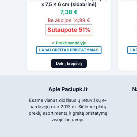
x 7,5 x 6 cm (sidabrinė)
7,38 €
Be akcijos 14,99 €
Sutaupote 51%
✔ Prekė sandėlyje
LABAI GREITAS PRISTATYMAS
LA
Dėti į krepšelį
Apie Paciupk.lt
N
Esame vienas didžiausių lietuviškų e-
pardavėjų nuo 2013 m. Siūlome platų
prekių asortimentą ir greitą pristatymą
visoje Lietuvoje.