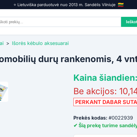
⭐️ Lietuviška parduotuvė nuo 2013 m. Sandėlis Vilniuje
ai
>
Išorės kėbulo aksesuarai
omobilių durų rankenomis, 4 vnt
Kaina šiandien:
Be akcijos: 10,1
PERKANT DABAR SUT
Prekės kodas:
#0022939
✔ Šią prekę turime sandėly