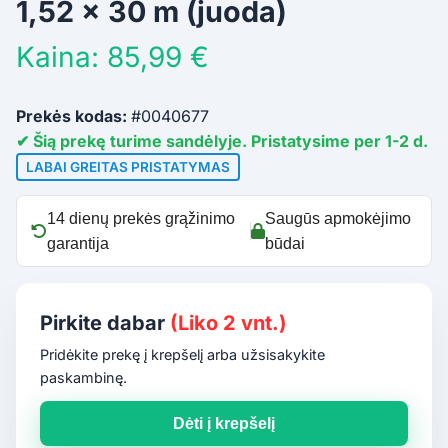
1,52 x 30 m (juoda)
Kaina: 85,99 €
Prekės kodas:
#0040677
✔ Šią prekę turime sandėlyje. Pristatysime per 1-2 d.
LABAI GREITAS PRISTATYMAS
14 dienų prekės grąžinimo
Saugūs apmokėjimo
garantija
būdai
Pirkite dabar
(Liko 2 vnt.)
Pridėkite prekę į krepšelį arba užsisakykite
paskambinę.
Dėti į krepšelį