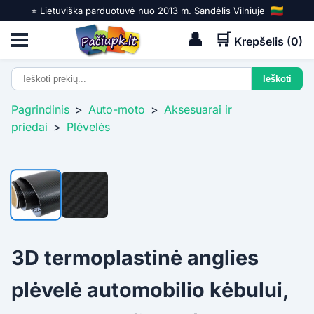
⭐️ Lietuviška parduotuvė nuo 2013 m. Sandėlis Vilniuje
👤
🛒
Krepšelis (
0
)
Pagrindinis
>
Auto-moto
>
Aksesuarai ir
priedai
>
Plėvelės
3D termoplastinė anglies
plėvelė automobilio kėbului,