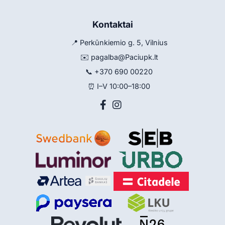
Kontaktai
📍 Perkūnkiemio g. 5, Vilnius
✉️
pagalba@Paciupk.lt
📞
+370 690 00220
⏰ I–V 10:00–18:00