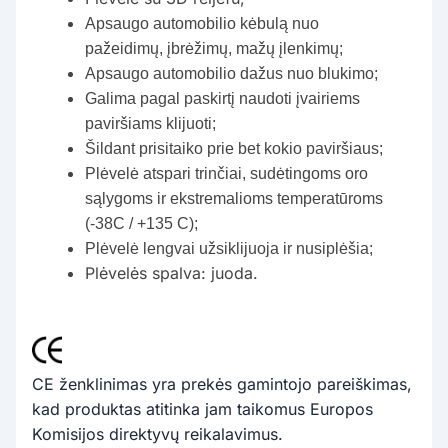
Apsaugo automobilio kėbulą nuo
pažeidimų, įbrėžimų, mažų įlenkimų;
Apsaugo automobilio dažus nuo blukimo;
Galima pagal paskirtį naudoti įvairiems
paviršiams klijuoti;
Šildant prisitaiko prie bet kokio paviršiaus;
Plėvelė atspari trinčiai, sudėtingoms oro
sąlygoms ir ekstremalioms temperatūroms
(-38C / +135 C);
Plėvelė lengvai užsiklijuoja ir nusiplėšia;
Plėvelės spalva: juoda.
CE ženklinimas yra prekės gamintojo pareiškimas,
kad produktas atitinka jam taikomus Europos
Komisijos direktyvų reikalavimus.