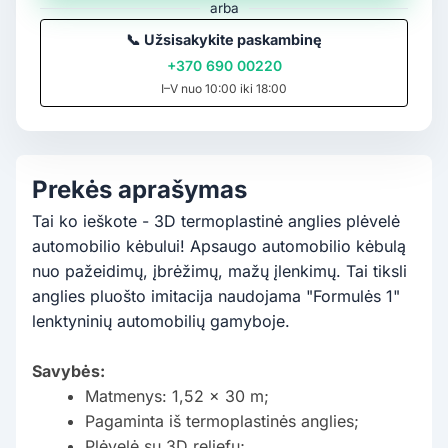
arba
📞
Užsisakykite paskambinę
+370 690 00220
I–V nuo 10:00 iki 18:00
Prekės aprašymas
Tai ko ieškote - 3D termoplastinė anglies plėvelė
automobilio kėbului! Apsaugo automobilio kėbulą
nuo pažeidimų, įbrėžimų, mažų įlenkimų. Tai tiksli
anglies pluošto imitacija naudojama "Formulės 1"
lenktyninių automobilių gamyboje.
Savybės:
Matmenys: 1,52 x 30 m;
Pagaminta iš termoplastinės anglies;
Plėvelė su 3D reljefu;