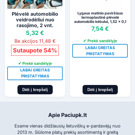
Plėvelė automobilio
Lygaus matinio paviršiaus
termoplastinė plėvelė
veidrodėliui nuo
automobilio kėbului, 1,52 x 0,1
rasojimo, 2 vnt.
m (šviesiai žalia)
7,54 €
5,32 €
Be akcijos 11,48 €
✔ Prekė sandėlyje
LABAI GREITAS
Sutaupote 54%
PRISTATYMAS
✔ Prekė sandėlyje
LABAI GREITAS
PRISTATYMAS
Dėti į krepšelį
Dėti į krepšelį
Apie Paciupk.lt
Esame vienas didžiausių lietuviškų e-pardavėjų nuo
2013 m. Siūlome platų prekių asortimentą ir greitą