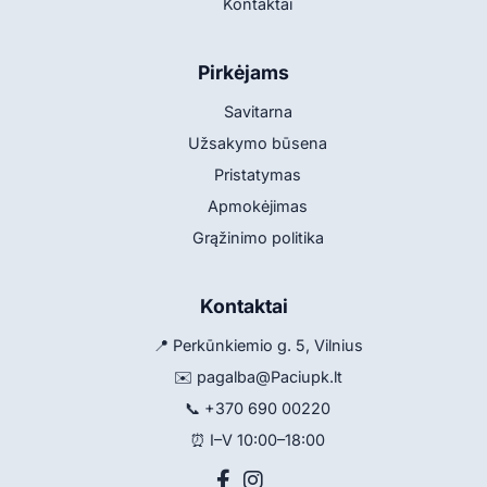
Kontaktai
Pirkėjams
Savitarna
Užsakymo būsena
Pristatymas
Apmokėjimas
Grąžinimo politika
Kontaktai
📍 Perkūnkiemio g. 5, Vilnius
✉️
pagalba@Paciupk.lt
📞
+370 690 00220
⏰ I–V 10:00–18:00