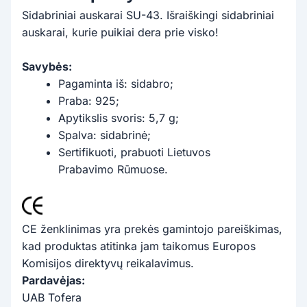
Sidabriniai auskarai SU-43. Išraiškingi sidabriniai
auskarai, kurie puikiai dera prie visko!
Savybės:
Pagaminta iš: sidabro;
Praba: 925;
Apytikslis svoris: 5,7 g;
Spalva: sidabrinė;
Sertifikuoti, prabuoti Lietuvos
Prabavimo Rūmuose.
CE ženklinimas yra prekės gamintojo pareiškimas,
kad produktas atitinka jam taikomus Europos
Komisijos direktyvų reikalavimus.
Pardavėjas:
UAB Tofera