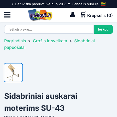
⭐️ Lietuviška parduotuvė nuo 2013 m. Sandėlis Vilniuje
👤
🛒
Krepšelis (
0
)
Pagrindinis
>
Grožis ir sveikata
>
Sidabriniai
papuošalai
Sidabriniai auskarai
moterims SU-43