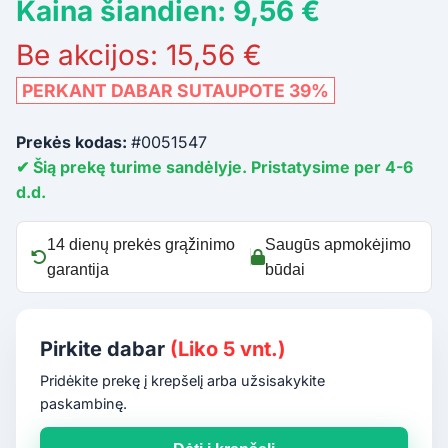
Kaina šiandien: 9,56 €
Be akcijos: 15,56 €
PERKANT DABAR SUTAUPOTE 39%
Prekės kodas:
#0051547
✔ Šią prekę turime sandėlyje. Pristatysime per 4-6
d.d.
14 dienų prekės grąžinimo
Saugūs apmokėjimo
garantija
būdai
Pirkite dabar
(Liko 5 vnt.)
Pridėkite prekę į krepšelį arba užsisakykite
paskambinę.