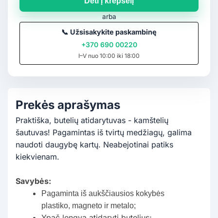
Dėti į krepšelį
arba
📞
Užsisakykite paskambinę
+370 690 00220
I–V nuo 10:00 iki 18:00
Prekės aprašymas
Praktiška, butelių atidarytuvas - kamštelių
šautuvas! Pagamintas iš tvirtų medžiagų, galima
naudoti daugybę kartų. Neabejotinai patiks
kiekvienam.
Savybės:
Pagaminta iš aukščiausios kokybės
plastiko, magneto ir metalo;
Ypač lengva atidaryti butelius;