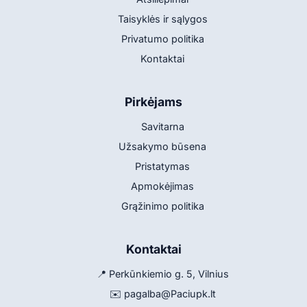
Taisyklės ir sąlygos
Privatumo politika
Kontaktai
Pirkėjams
Savitarna
Užsakymo būsena
Pristatymas
Apmokėjimas
Grąžinimo politika
Kontaktai
📍 Perkūnkiemio g. 5, Vilnius
✉️
pagalba@Paciupk.lt