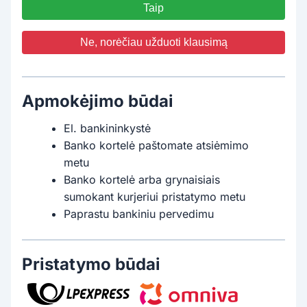
Taip
Ne, norėčiau užduoti klausimą
Apmokėjimo būdai
El. bankininkystė
Banko kortelė paštomate atsiėmimo
metu
Banko kortelė arba grynaisiais
sumokant kurjeriui pristatymo metu
Paprastu bankiniu pervedimu
Pristatymo būdai