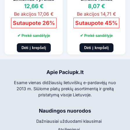
12,66 €
8,07 €
Be akcijos 17,06 €
Be akcijos 14,71 €
Sutaupote 26%
Sutaupote 45%
✔ Prekė sandėlyje
✔ Prekė sandėlyje
Dėti į krepšelį
Dėti į krepšelį
Apie Paciupk.lt
Esame vienas didžiausių lietuviškų e-pardavėjų nuo
2013 m. Siūlome platų prekių asortimentą ir greitą
pristatymą visoje Lietuvoje.
Naudingos nuorodos
Dažniausiai užduodami klausimai
Atsiliepimai