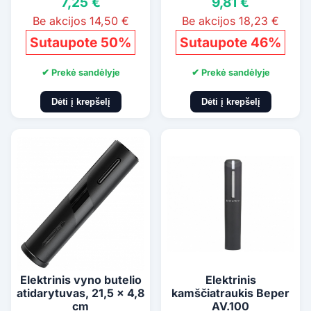
7,25 €
9,81 €
Be akcijos 14,50 €
Be akcijos 18,23 €
Sutaupote 50%
Sutaupote 46%
✔ Prekė sandėlyje
✔ Prekė sandėlyje
Dėti į krepšelį
Dėti į krepšelį
Elektrinis vyno butelio
Elektrinis
atidarytuvas, 21,5 x 4,8
kamščiatraukis Beper
cm
AV.100