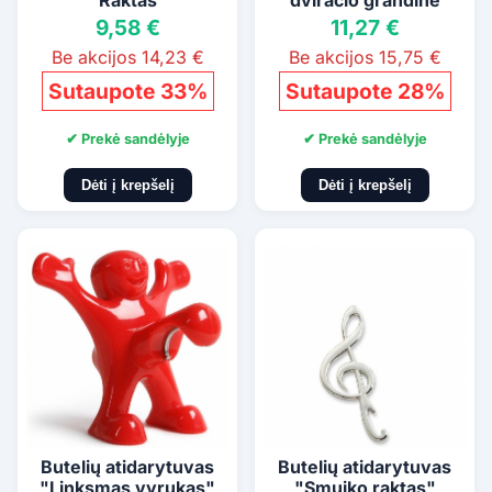
"Raktas"
dviračio grandine
9,58 €
11,27 €
Be akcijos 14,23 €
Be akcijos 15,75 €
Sutaupote 33%
Sutaupote 28%
✔ Prekė sandėlyje
✔ Prekė sandėlyje
Dėti į krepšelį
Dėti į krepšelį
Butelių atidarytuvas
Butelių atidarytuvas
"Linksmas vyrukas"
"Smuiko raktas"