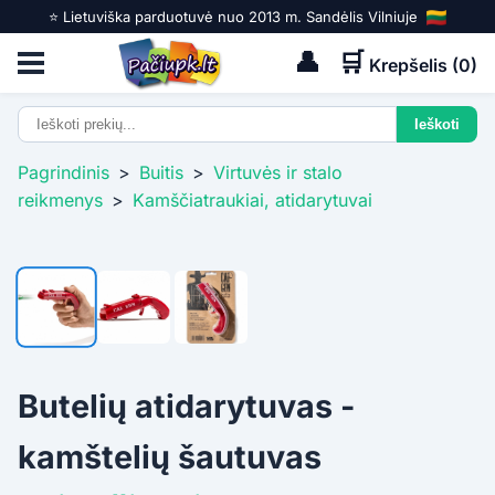
⭐️ Lietuviška parduotuvė nuo 2013 m. Sandėlis Vilniuje
👤
🛒
Krepšelis (
0
)
Pagrindinis
>
Buitis
>
Virtuvės ir stalo
reikmenys
>
Kamščiatraukiai, atidarytuvai
Butelių atidarytuvas -
kamštelių šautuvas