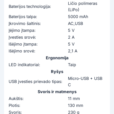
Ličio polimeras
Baterijos technologija:
(LiPo)
Baterijos talpa:
5000 mAh
Įkrovimo šaltinis:
AC,USB
Įėjimo įtampa:
5 V
Įvesties srovė:
2 A
Išėjimo įtampa:
5 V
Išėjimo srovė:
2,1 A
Ergonomija
LED indikatoriai:
Taip
Ryšys
Micro-USB + USB
USB įvesties prievado tipas:
C
Svoris ir matmenys
Aukštis:
11 mm
Plotis:
130 mm
Svoris:
230 g