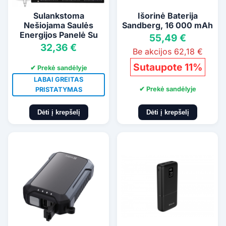
Sulankstoma
Išorinė Baterija
Nešiojama Saulės
Sandberg, 16 000 mAh
Energijos Panelė Su
55,49 €
Usb, 20 W
32,36 €
Be akcijos 62,18 €
Sutaupote 11%
✔ Prekė sandėlyje
LABAI GREITAS
✔ Prekė sandėlyje
PRISTATYMAS
Dėti į krepšelį
Dėti į krepšelį