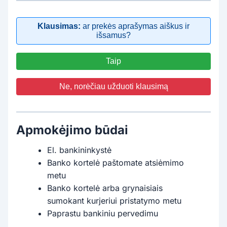
Klausimas:
ar prekės aprašymas aiškus ir
išsamus?
Taip
Ne, norėčiau užduoti klausimą
Apmokėjimo būdai
El. bankininkystė
Banko kortelė paštomate atsiėmimo
metu
Banko kortelė arba grynaisiais
sumokant kurjeriui pristatymo metu
Paprastu bankiniu pervedimu