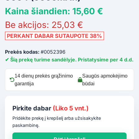
Kaina šiandien: 15,60 €
Be akcijos: 25,03 €
PERKANT DABAR SUTAUPOTE 38%
Prekės kodas:
#0052396
✔ Šią prekę turime sandėlyje. Pristatysime per 4 d.d.
14 dienų prekės grąžinimo
Saugūs apmokėjimo
garantija
būdai
Pirkite dabar
(Liko 5 vnt.)
Pridėkite prekę į krepšelį arba užsisakykite
paskambinę.