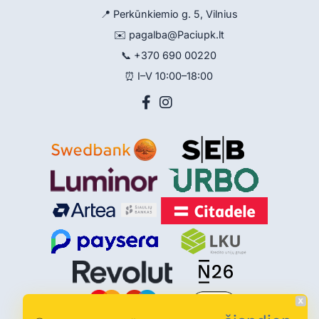
📍 Perkūnkiemio g. 5, Vilnius
✉️
pagalba@Paciupk.lt
📞
+370 690 00220
⏰ I–V 10:00–18:00