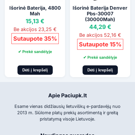
Išorinė Baterija, 4800
Išorinė Baterija Denver
Mah
Pbs-30007
(30000Mah)
15,13 €
44,29 €
Be akcijos 23,25 €
Be akcijos 52,16 €
Sutaupote 35%
Sutaupote 15%
✔ Prekė sandėlyje
✔ Prekė sandėlyje
Dėti į krepšelį
Dėti į krepšelį
Apie Paciupk.lt
Esame vienas didžiausių lietuviškų e-pardavėjų nuo
2013 m. Siūlome platų prekių asortimentą ir greitą
pristatymą visoje Lietuvoje.