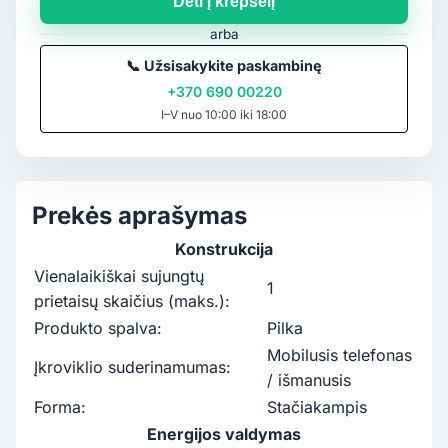
Dėti į krepšelį
arba
📞
Užsisakykite paskambinę
+370 690 00220
I–V nuo 10:00 iki 18:00
Prekės aprašymas
Konstrukcija
Vienalaikiškai sujungtų
1
prietaisų skaičius (maks.):
Produkto spalva:
Pilka
Mobilusis telefonas
Įkroviklio suderinamumas:
/ išmanusis
Forma:
Stačiakampis
Energijos valdymas