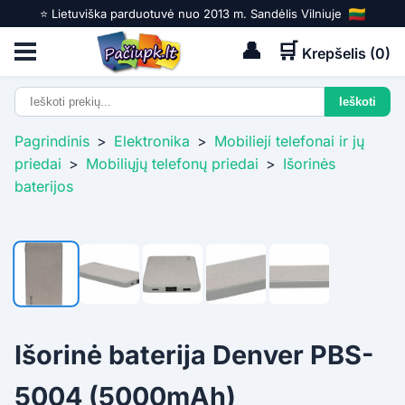
⭐️ Lietuviška parduotuvė nuo 2013 m. Sandėlis Vilniuje
👤
🛒
Krepšelis (
0
)
Pagrindinis
>
Elektronika
>
Mobilieji telefonai ir jų
priedai
>
Mobiliųjų telefonų priedai
>
Išorinės
baterijos
Išorinė baterija Denver PBS-
5004 (5000mAh)