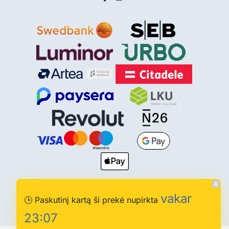
© 2013-2026 Paciupk.lt | Visos teisės saugomos. Be
vakar
🕒
Paskutinį kartą ši prekė nupirkta
sutikimo draudžiama kopijuoti ir platinti svetainės turinį.
23:07