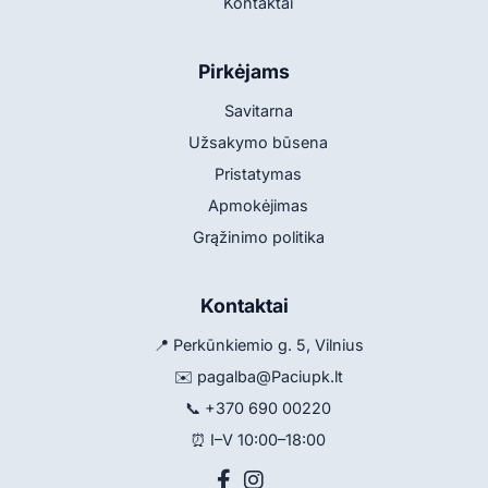
Kontaktai
Pirkėjams
Savitarna
Užsakymo būsena
Pristatymas
Apmokėjimas
Grąžinimo politika
Kontaktai
📍 Perkūnkiemio g. 5, Vilnius
✉️
pagalba@Paciupk.lt
📞
+370 690 00220
⏰ I–V 10:00–18:00