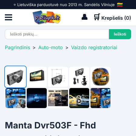
⭐️ Lietuviška parduotuvė nuo 2013 m. Sandėlis Vilniuje
👤
🛒
Krepšelis (
0
)
Pagrindinis
>
Auto-moto
>
Vaizdo registratoriai
Manta Dvr503F - Fhd