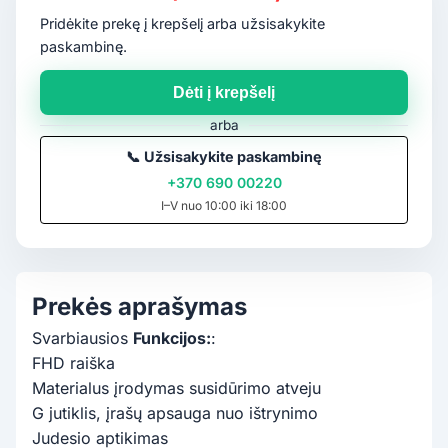
Pridėkite prekę į krepšelį arba užsisakykite
paskambinę.
Dėti į krepšelį
arba
📞
Užsisakykite paskambinę
+370 690 00220
I–V nuo 10:00 iki 18:00
Prekės aprašymas
Svarbiausios
Funkcijos:
:
FHD raiška
Materialus įrodymas susidūrimo atveju
G jutiklis, įrašų apsauga nuo ištrynimo
Judesio aptikimas