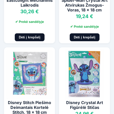
Eastcolight Mechaninis
Spider-Man Crystal Art
Laikrodis
Atvirukas Žmogus-
Voras, 18 x 18 cm
30,26 €
19,24 €
✔ Prekė sandėlyje
✔ Prekė sandėlyje
Dėti į krepšelį
Dėti į krepšelį
Disney Stitch Piešimo
Disney Crystal Art
Deimantais Kortelė
Figūrėlė Stičas
Stitch, 18 x 18 cm
24,96 €