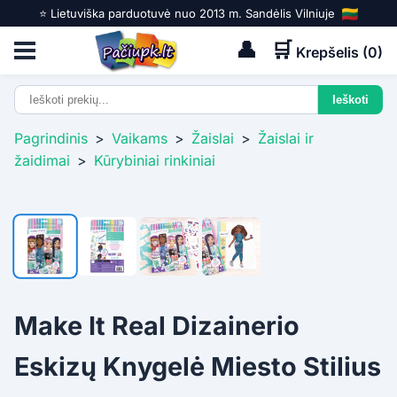
⭐️ Lietuviška parduotuvė nuo 2013 m. Sandėlis Vilniuje
👤
🛒
Krepšelis (
0
)
Pagrindinis
>
Vaikams
>
Žaislai
>
Žaislai ir
žaidimai
>
Kūrybiniai rinkiniai
Make It Real Dizainerio
Eskizų Knygelė Miesto Stilius