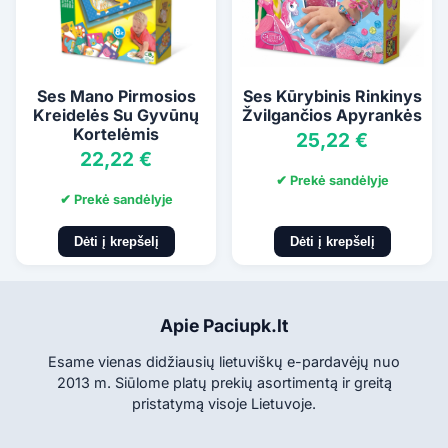
Ses Mano Pirmosios
Ses Kūrybinis Rinkinys
Kreidelės Su Gyvūnų
Žvilgančios Apyrankės
Kortelėmis
25,22 €
22,22 €
✔ Prekė sandėlyje
✔ Prekė sandėlyje
Dėti į krepšelį
Dėti į krepšelį
Apie Paciupk.lt
Esame vienas didžiausių lietuviškų e-pardavėjų nuo
2013 m. Siūlome platų prekių asortimentą ir greitą
pristatymą visoje Lietuvoje.