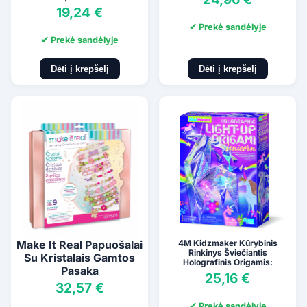
19,24 €
✔ Prekė sandėlyje
✔ Prekė sandėlyje
Dėti į krepšelį
Dėti į krepšelį
Make It Real Papuošalai
4M Kidzmaker Kūrybinis
Rinkinys Šviečiantis
Su Kristalais Gamtos
Holografinis Origamis:
Pasaka
Vienaragis
25,16 €
32,57 €
✔ Prekė sandėlyje