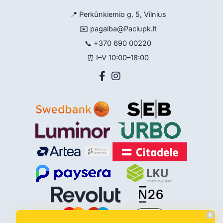
📍 Perkūnkiemio g. 5, Vilnius
✉️
pagalba@Paciupk.lt
📞
+370 690 00220
⏰ I–V 10:00–18:00