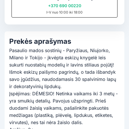
+370 690 00220
I–V nuo 10:00 iki 18:00
Prekės aprašymas
Pasaulio mados sostinių - Paryžiaus, Niujorko,
Milano ir Tokijo - įkvėpta eskizų knygelė leis
sukurti nuostabių modelių ir lavins stiliaus pojūtį!
Išmok eskizų paišymo pagrindų, o tada išbandyk
savo įgūdžius, naudodamasis 30 spalvinimo lapų
ir dekoratyvinių lipdukų.
Įspėjimas: DĖMESIO! Netinka vaikams iki 3 metų -
yra smulkių detalių. Pavojus užspringti. Prieš
duodami žaislą vaikams, pašalinkite pakuotės
medžiagas (plastiką, plėvelę, lipdukus, etiketes,
virvutes), nes tai nėra žaislo dalis.