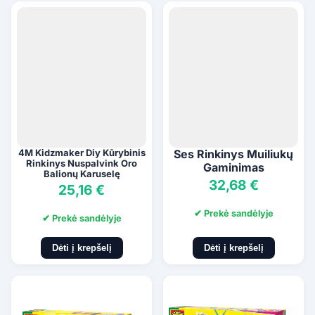
4M Kidzmaker Diy Kūrybinis
Ses Rinkinys Muiliukų
Rinkinys Nuspalvink Oro
Gaminimas
Balionų Karuselę
32,68 €
25,16 €
✔ Prekė sandėlyje
✔ Prekė sandėlyje
Dėti į krepšelį
Dėti į krepšelį