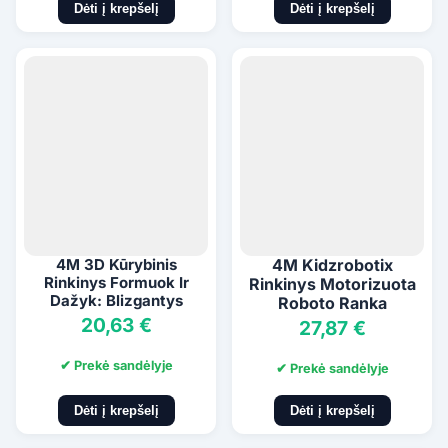
Dėti į krepšelį
Dėti į krepšelį
4M 3D Kūrybinis
4M Kidzrobotix
Rinkinys Formuok Ir
Rinkinys Motorizuota
Dažyk: Blizgantys
Roboto Ranka
Vienaragiai
20,63 €
27,87 €
✔ Prekė sandėlyje
✔ Prekė sandėlyje
Dėti į krepšelį
Dėti į krepšelį