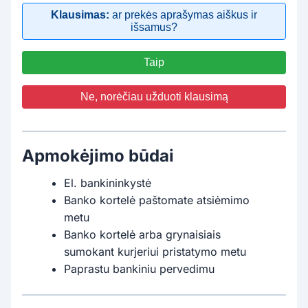
Klausimas:
ar prekės aprašymas aiškus ir
išsamus?
Taip
Ne, norėčiau užduoti klausimą
Apmokėjimo būdai
El. bankininkystė
Banko kortelė paštomate atsiėmimo
metu
Banko kortelė arba grynaisiais
sumokant kurjeriui pristatymo metu
Paprastu bankiniu pervedimu