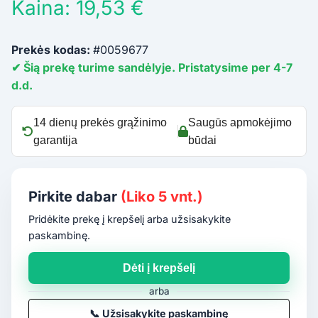
Kaina: 19,53 €
Prekės kodas:
#0059677
✔ Šią prekę turime sandėlyje. Pristatysime per 4-7
d.d.
14 dienų prekės grąžinimo
Saugūs apmokėjimo
garantija
būdai
Pirkite dabar
(Liko 5 vnt.)
Pridėkite prekę į krepšelį arba užsisakykite
paskambinę.
Dėti į krepšelį
arba
📞
Užsisakykite paskambinę