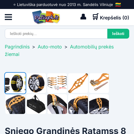
⭐️ Lietuviška parduotuvė nuo 2013 m. Sandėlis Vilniuje
👤
🛒
Krepšelis (
0
)
Pagrindinis
>
Auto-moto
>
Automobilių prekės
žiemai
Sniego Grandinės Ratamss 8