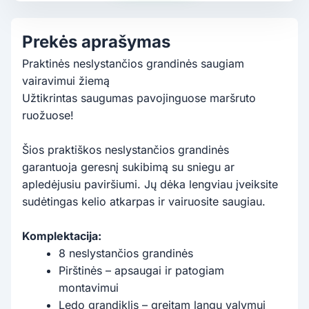
Prekės aprašymas
Praktinės neslystančios grandinės saugiam
vairavimui žiemą
Užtikrintas saugumas pavojinguose maršruto
ruožuose!
Šios praktiškos neslystančios grandinės
garantuoja geresnį sukibimą su sniegu ar
apledėjusiu paviršiumi. Jų dėka lengviau įveiksite
sudėtingas kelio atkarpas ir vairuosite saugiau.
Komplektacija:
8 neslystančios grandinės
Pirštinės – apsaugai ir patogiam
montavimui
Ledo grandiklis – greitam langų valymui