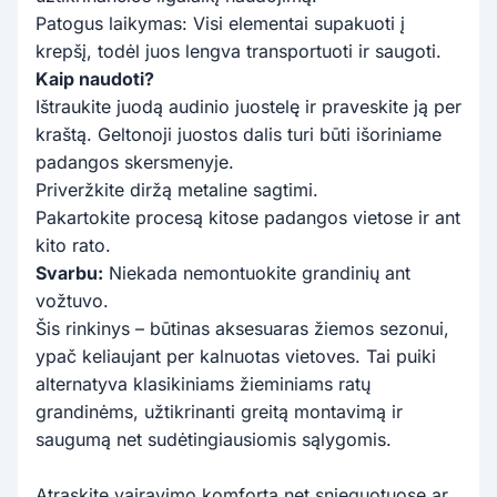
Patogus laikymas: Visi elementai supakuoti į
krepšį, todėl juos lengva transportuoti ir saugoti.
Kaip naudoti?
Ištraukite juodą audinio juostelę ir praveskite ją per
kraštą. Geltonoji juostos dalis turi būti išoriniame
padangos skersmenyje.
Priveržkite diržą metaline sagtimi.
Pakartokite procesą kitose padangos vietose ir ant
kito rato.
Svarbu:
Niekada nemontuokite grandinių ant
vožtuvo.
Šis rinkinys – būtinas aksesuaras žiemos sezonui,
ypač keliaujant per kalnuotas vietoves. Tai puiki
alternatyva klasikiniams žieminiams ratų
grandinėms, užtikrinanti greitą montavimą ir
saugumą net sudėtingiausiomis sąlygomis.
Atraskite vairavimo komfortą net snieguotuose ar