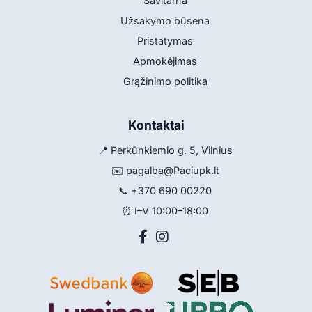
Savitarna
Užsakymo būsena
Pristatymas
Apmokėjimas
Grąžinimo politika
Kontaktai
📍 Perkūnkiemio g. 5, Vilnius
✉️
pagalba@Paciupk.lt
📞
+370 690 00220
⏰ I–V 10:00–18:00