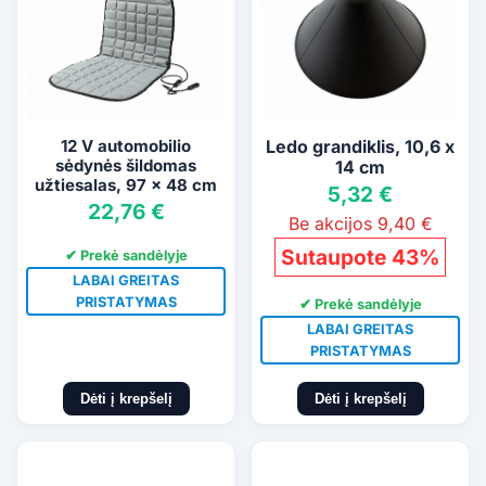
12 V automobilio
Ledo grandiklis, 10,6 x
sėdynės šildomas
14 cm
užtiesalas, 97 x 48 cm
5,32 €
(pilkas)
22,76 €
Be akcijos 9,40 €
Sutaupote 43%
✔ Prekė sandėlyje
LABAI GREITAS
PRISTATYMAS
✔ Prekė sandėlyje
LABAI GREITAS
PRISTATYMAS
Dėti į krepšelį
Dėti į krepšelį