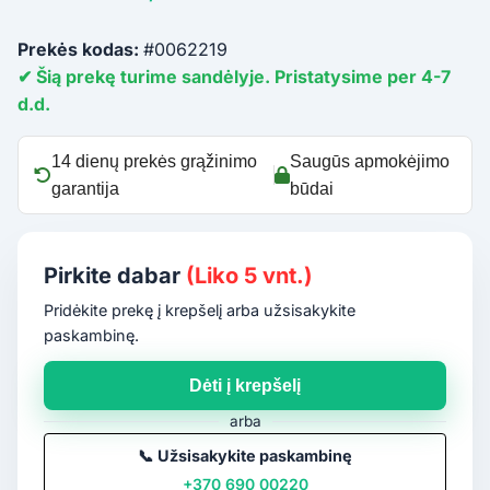
Prekės kodas:
#0062219
✔ Šią prekę turime sandėlyje. Pristatysime per 4-7
d.d.
14 dienų prekės grąžinimo
Saugūs apmokėjimo
garantija
būdai
Pirkite dabar
(Liko 5 vnt.)
Pridėkite prekę į krepšelį arba užsisakykite
paskambinę.
Dėti į krepšelį
arba
📞
Užsisakykite paskambinę
+370 690 00220