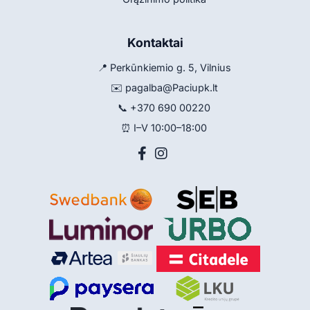
Kontaktai
📍 Perkūnkiemio g. 5, Vilnius
✉️
pagalba@Paciupk.lt
📞
+370 690 00220
⏰ I–V 10:00–18:00