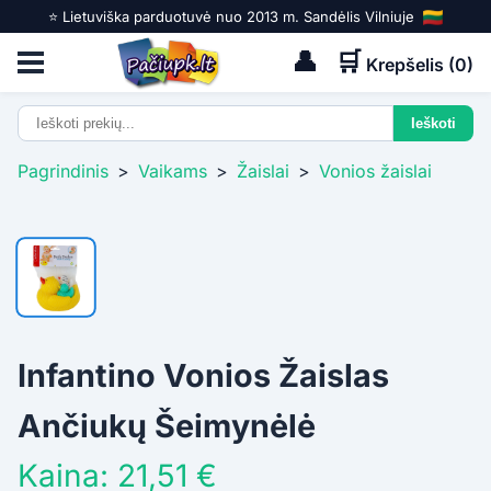
⭐️ Lietuviška parduotuvė nuo 2013 m. Sandėlis Vilniuje
👤
🛒
Krepšelis (
0
)
Pagrindinis
>
Vaikams
>
Žaislai
>
Vonios žaislai
Infantino Vonios Žaislas
Ančiukų Šeimynėlė
Kaina: 21,51 €