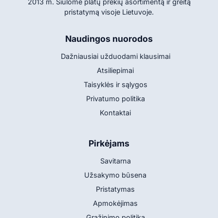
2013 m. Siūlome platų prekių asortimentą ir greitą
pristatymą visoje Lietuvoje.
Naudingos nuorodos
Dažniausiai užduodami klausimai
Atsiliepimai
Taisyklės ir sąlygos
Privatumo politika
Kontaktai
Pirkėjams
Savitarna
Užsakymo būsena
Pristatymas
Apmokėjimas
Grąžinimo politika