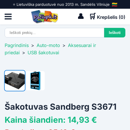
⭐️ Lietuviška parduotuvė nuo 2013 m. Sandėlis Vilniuje
👤
🛒
Krepšelis (
0
)
Pagrindinis
>
Auto-moto
>
Aksesuarai ir
priedai
>
USB šakotuvai
Šakotuvas Sandberg S3671
Kaina šiandien: 14,93 €