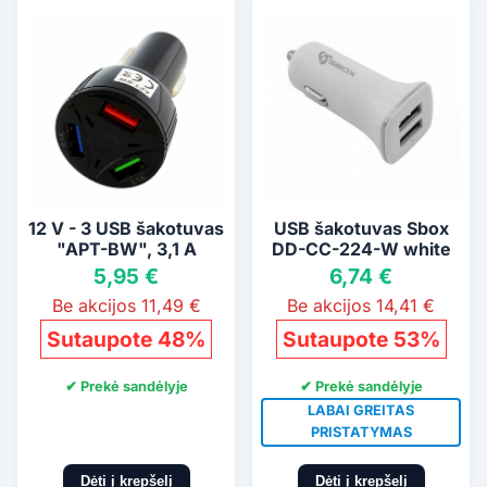
12 V - 3 USB šakotuvas
USB šakotuvas Sbox
"APT-BW", 3,1 A
DD-CC-224-W white
5,95 €
6,74 €
Be akcijos 11,49 €
Be akcijos 14,41 €
Sutaupote 48%
Sutaupote 53%
✔ Prekė sandėlyje
✔ Prekė sandėlyje
LABAI GREITAS
PRISTATYMAS
Dėti į krepšelį
Dėti į krepšelį