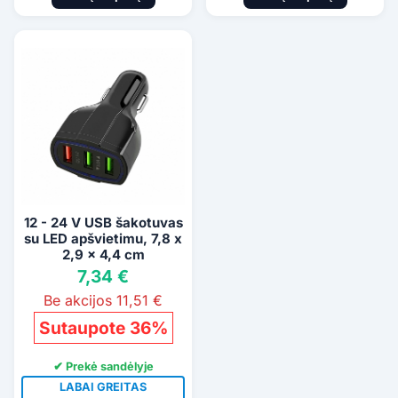
12 - 24 V USB šakotuvas
su LED apšvietimu, 7,8 x
2,9 x 4,4 cm
7,34 €
Be akcijos 11,51 €
Sutaupote 36%
✔ Prekė sandėlyje
LABAI GREITAS