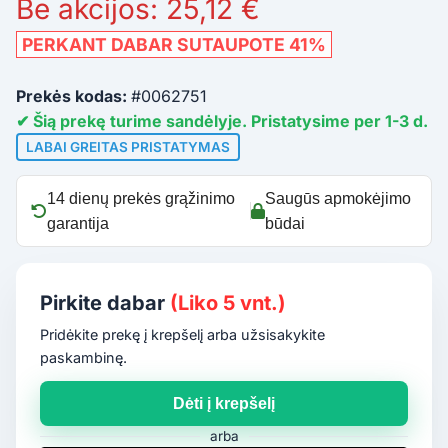
Be akcijos: 25,12 €
PERKANT DABAR SUTAUPOTE 41%
Prekės kodas:
#0062751
✔ Šią prekę turime sandėlyje. Pristatysime per 1-3 d.
LABAI GREITAS PRISTATYMAS
14 dienų prekės grąžinimo
Saugūs apmokėjimo
garantija
būdai
Pirkite dabar
(Liko 5 vnt.)
Pridėkite prekę į krepšelį arba užsisakykite
paskambinę.
Dėti į krepšelį
arba