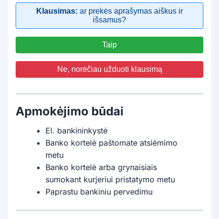
Klausimas:
ar prekės aprašymas aiškus ir
išsamus?
Taip
Ne, norėčiau užduoti klausimą
Apmokėjimo būdai
El. bankininkystė
Banko kortelė paštomate atsiėmimo
metu
Banko kortelė arba grynaisiais
sumokant kurjeriui pristatymo metu
Paprastu bankiniu pervedimu