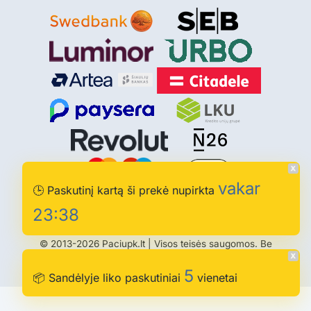
vakar
🕒
Paskutinį kartą ši prekė nupirkta
23:38
© 2013-2026 Paciupk.lt | Visos teisės saugomos. Be
sutikimo draudžiama kopijuoti ir platinti svetainės turinį.
5
📦
Sandėlyje liko
paskutiniai
vienetai