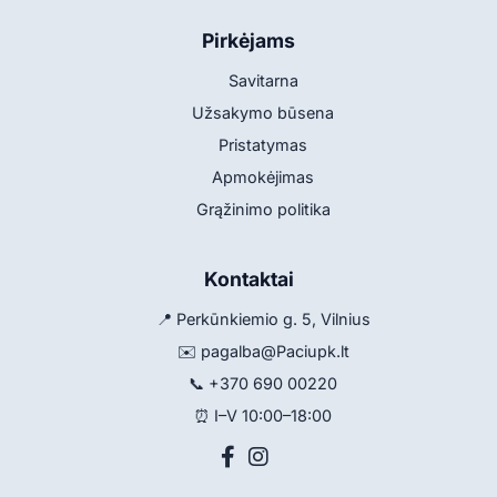
Pirkėjams
Savitarna
Užsakymo būsena
Pristatymas
Apmokėjimas
Grąžinimo politika
Kontaktai
📍 Perkūnkiemio g. 5, Vilnius
✉️
pagalba@Paciupk.lt
📞
+370 690 00220
⏰ I–V 10:00–18:00