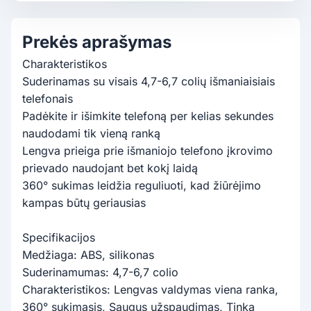
Prekės aprašymas
Charakteristikos
Suderinamas su visais 4,7-6,7 colių išmaniaisiais
telefonais
Padėkite ir išimkite telefoną per kelias sekundes
naudodami tik vieną ranką
Lengva prieiga prie išmaniojo telefono įkrovimo
prievado naudojant bet kokį laidą
360° sukimas leidžia reguliuoti, kad žiūrėjimo
kampas būtų geriausias
Specifikacijos
Medžiaga: ABS, silikonas
Suderinamumas: 4,7-6,7 colio
Charakteristikos: Lengvas valdymas viena ranka,
360° sukimasis, Saugus užspaudimas, Tinka