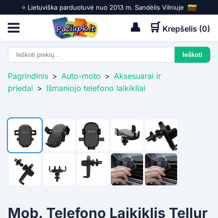
⭐️ Lietuviška parduotuvė nuo 2013 m. Sandėlis Vilniuje
👤
🛒
Krepšelis (
0
)
Pagrindinis
>
Auto-moto
>
Aksesuarai ir
priedai
>
Išmaniojo telefono laikikliai
Mob. Telefono Laikiklis Tellur