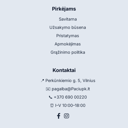
Pirkėjams
Savitarna
Užsakymo būsena
Pristatymas
Apmokėjimas
Grąžinimo politika
Kontaktai
📍 Perkūnkiemio g. 5, Vilnius
✉️
pagalba@Paciupk.lt
📞
+370 690 00220
⏰ I–V 10:00–18:00