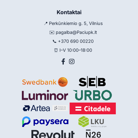
Kontaktai
📍 Perkūnkiemio g. 5, Vilnius
✉️
pagalba@Paciupk.lt
📞
+370 690 00220
⏰ I–V 10:00–18:00