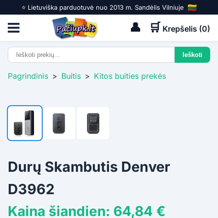
⭐️ Lietuviška parduotuvė nuo 2013 m. Sandėlis Vilniuje
👤
🛒
Krepšelis (
0
)
Pagrindinis
>
Buitis
>
Kitos buities prekės
Durų Skambutis Denver
D3962
Kaina šiandien: 64,84 €