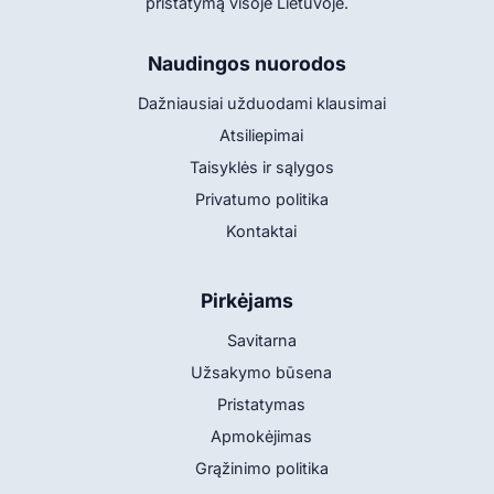
pristatymą visoje Lietuvoje.
Naudingos nuorodos
Dažniausiai užduodami klausimai
Atsiliepimai
Taisyklės ir sąlygos
Privatumo politika
Kontaktai
Pirkėjams
Savitarna
Užsakymo būsena
Pristatymas
Apmokėjimas
Grąžinimo politika