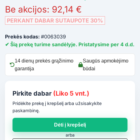
Be akcijos: 92,14 €
PERKANT DABAR SUTAUPOTE 30%
Prekės kodas:
#0063039
✔ Šią prekę turime sandėlyje. Pristatysime per 4 d.d.
14 dienų prekės grąžinimo
Saugūs apmokėjimo
garantija
būdai
Pirkite dabar
(Liko 5 vnt.)
Pridėkite prekę į krepšelį arba užsisakykite
paskambinę.
Dėti į krepšelį
arba