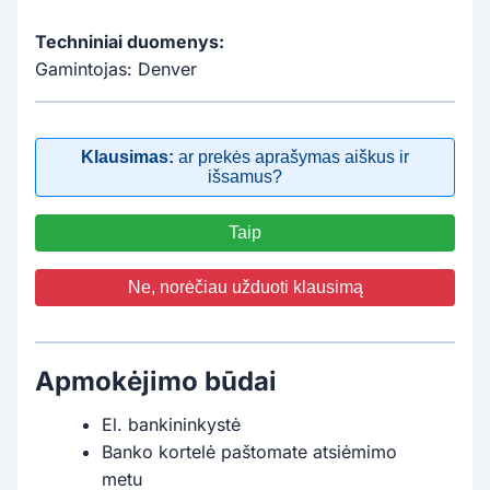
Techniniai duomenys:
Gamintojas: Denver
Klausimas:
ar prekės aprašymas aiškus ir
išsamus?
Taip
Ne, norėčiau užduoti klausimą
Apmokėjimo būdai
El. bankininkystė
Banko kortelė paštomate atsiėmimo
metu