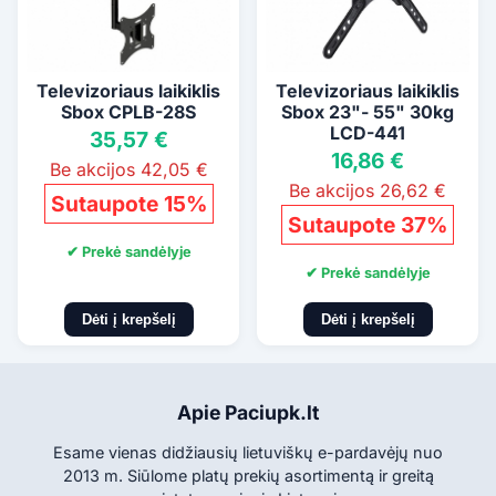
Televizoriaus laikiklis
Televizoriaus laikiklis
Sbox CPLB-28S
Sbox 23"- 55" 30kg
LCD-441
35,57 €
16,86 €
Be akcijos 42,05 €
Be akcijos 26,62 €
Sutaupote 15%
Sutaupote 37%
✔ Prekė sandėlyje
✔ Prekė sandėlyje
Dėti į krepšelį
Dėti į krepšelį
Apie Paciupk.lt
Esame vienas didžiausių lietuviškų e-pardavėjų nuo
2013 m. Siūlome platų prekių asortimentą ir greitą