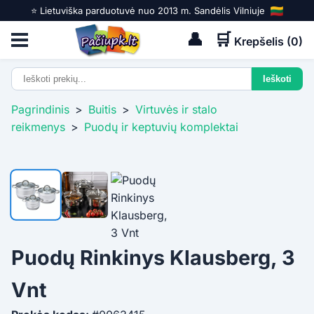
⭐️ Lietuviška parduotuvė nuo 2013 m. Sandėlis Vilniuje
👤
🛒
Krepšelis (
0
)
Pagrindinis
>
Buitis
>
Virtuvės ir stalo
reikmenys
>
Puodų ir keptuvių komplektai
Puodų Rinkinys Klausberg, 3
Vnt