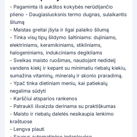
- Pagaminta iš aukštos kokybės nerūdijančio
plieno - Daugiasluoksnis termo dugnas, sulaikantis
šilumą
- Maistas greitai įšyla ir ilgai palaiko šilumą
- Tinka visų tipų šildymo šaltiniams: dujiniams,
elektriniams, keramikiniams, stikliniams,
halogeniniams, indukciniams degikliams
- Sveikas maisto ruošimas, naudojant nedidelį
vandens kiekį ir kepant su minimaliu riebalų kiekiu,
sumažina vitaminų, mineralų ir skonio praradimą.
- Ypač tinka dietiniam meniu, kai patiekalų
negalima sūdyti
- Karščiui atsparios rankenos
- Patraukli išvaizda derinama su praktiškumas
- Maisto ir riebalų dalelės nesikaupia lenkimo
kraštuose
- Lengva plauti
- Saugus automatinėse indaplovėse