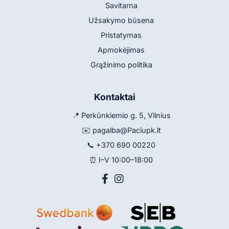
Savitarna
Užsakymo būsena
Pristatymas
Apmokėjimas
Grąžinimo politika
Kontaktai
📍 Perkūnkiemio g. 5, Vilnius
✉️
pagalba@Paciupk.lt
📞
+370 690 00220
⏰ I–V 10:00–18:00