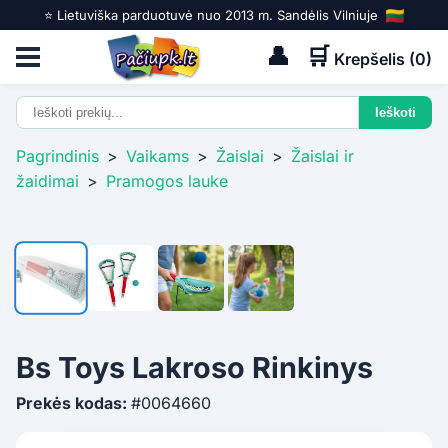
⭐️ Lietuviška parduotuvė nuo 2013 m. Sandėlis Vilniuje
👤
🛒
Krepšelis (
0
)
Pagrindinis
>
Vaikams
>
Žaislai
>
Žaislai ir
žaidimai
>
Pramogos lauke
Bs Toys Lakroso Rinkinys
Prekės kodas:
#0064660