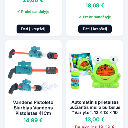
29,00 €
18,69 €
✔ Prekė sandėlyje
✔ Prekė sandėlyje
Dėti į krepšelį
Dėti į krepšelį
Vandens Pistoleto
Automatinis prietaisas
pučiantis muilo burbulus
Siurblys Vandens
"Varlytė", 12 x 13 x 10
Pistoletas 41Cm
cm
13,00 €
14,99 €
Be akcijos 19,09 €