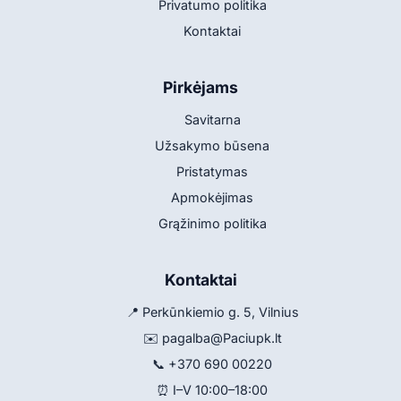
Privatumo politika
Kontaktai
Pirkėjams
Savitarna
Užsakymo būsena
Pristatymas
Apmokėjimas
Grąžinimo politika
Kontaktai
📍 Perkūnkiemio g. 5, Vilnius
✉️
pagalba@Paciupk.lt
📞
+370 690 00220
⏰ I–V 10:00–18:00