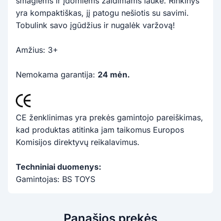
smagiems ir įdomiems žaidimams lauke. Rinkinys
yra kompaktiškas, jį patogu nešiotis su savimi.
Tobulink savo įgūdžius ir nugalėk varžovą!
Amžius: 3+
Nemokama garantija:
24 mėn.
CE ženklinimas yra prekės gamintojo pareiškimas,
kad produktas atitinka jam taikomus Europos
Komisijos direktyvų reikalavimus.
Techniniai duomenys:
Gamintojas: BS TOYS
Panašios prekės