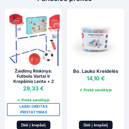
Žaidimų Rinkinys:
Bo. Lauko Kreidelės
Futbolo Vartai Ir
14,10 €
Krepšinio Lenta + 2
Kamuoliai
28,33 €
✔ Prekė sandėlyje
✔ Prekė sandėlyje
LABAI GREITAS
PRISTATYMAS
Dėti į krepšelį
Dėti į krepšelį