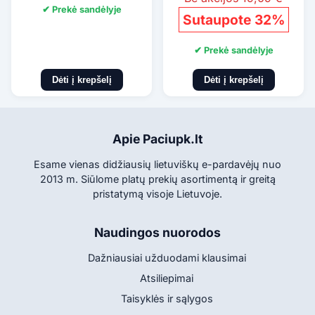
✔ Prekė sandėlyje
Sutaupote 32%
✔ Prekė sandėlyje
Dėti į krepšelį
Dėti į krepšelį
Apie Paciupk.lt
Esame vienas didžiausių lietuviškų e-pardavėjų nuo
2013 m. Siūlome platų prekių asortimentą ir greitą
pristatymą visoje Lietuvoje.
Naudingos nuorodos
Dažniausiai užduodami klausimai
Atsiliepimai
Taisyklės ir sąlygos