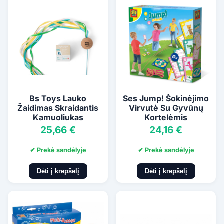
Bs Toys Lauko
Ses Jump! Šokinėjimo
Žaidimas Skraidantis
Virvutė Su Gyvūnų
Kamuoliukas
Kortelėmis
25,66 €
24,16 €
✔ Prekė sandėlyje
✔ Prekė sandėlyje
Dėti į krepšelį
Dėti į krepšelį