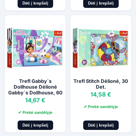
Dėti į krepšelį
Dėti į krepšelį
Trefl Gabby´s
Trefl Stitch Dėlionė, 30
Dollhouse Dėlionė
Det.
Gabby´s Dollhouse, 60
14,58 €
Det.
14,67 €
✔ Prekė sandėlyje
✔ Prekė sandėlyje
Dėti į krepšelį
Dėti į krepšelį