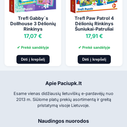
Trefl Gabby´s
Trefl Paw Patrol 4
Dollhouse 3 Dėlionių
Dėlionių Rinkinys
Rinkinys
Šuniukai-Patruliai
17,07 €
17,91 €
✔ Prekė sandėlyje
✔ Prekė sandėlyje
Dėti į krepšelį
Dėti į krepšelį
Apie Paciupk.lt
Esame vienas didžiausių lietuviškų e-pardavėjų nuo
2013 m. Siūlome platų prekių asortimentą ir greitą
pristatymą visoje Lietuvoje.
Naudingos nuorodos