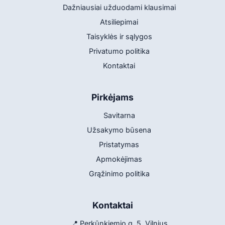
Dažniausiai užduodami klausimai
Atsiliepimai
Taisyklės ir sąlygos
Privatumo politika
Kontaktai
Pirkėjams
Savitarna
Užsakymo būsena
Pristatymas
Apmokėjimas
Grąžinimo politika
Kontaktai
📍 Perkūnkiemio g. 5, Vilnius