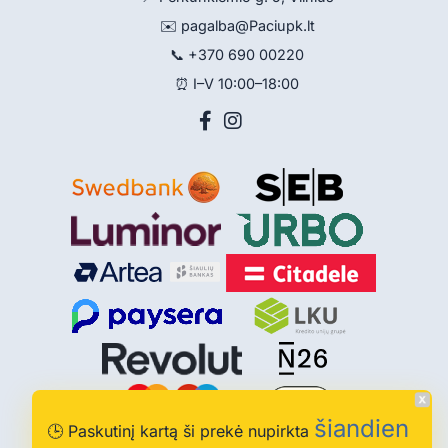
✉️
pagalba@Paciupk.lt
📞
+370 690 00220
⏰ I–V 10:00–18:00
šiandien
🕒
Paskutinį kartą ši prekė nupirkta