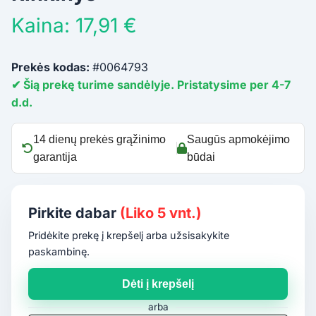
Kaina: 17,91 €
Prekės kodas:
#0064793
✔ Šią prekę turime sandėlyje. Pristatysime per 4-7
d.d.
14 dienų prekės grąžinimo
Saugūs apmokėjimo
garantija
būdai
Pirkite dabar
(Liko 5 vnt.)
Pridėkite prekę į krepšelį arba užsisakykite
paskambinę.
Dėti į krepšelį
arba