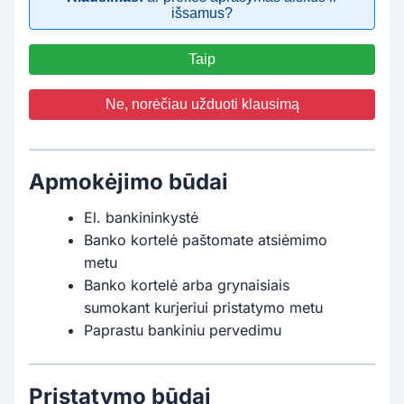
išsamus?
Taip
Ne, norėčiau užduoti klausimą
Apmokėjimo būdai
El. bankininkystė
Banko kortelė paštomate atsiėmimo
metu
Banko kortelė arba grynaisiais
sumokant kurjeriui pristatymo metu
Paprastu bankiniu pervedimu
Pristatymo būdai