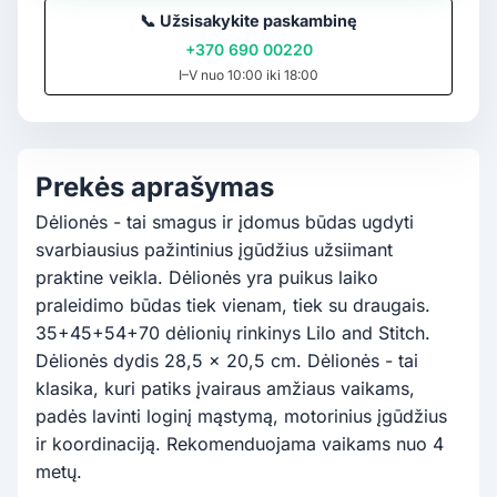
📞
Užsisakykite paskambinę
+370 690 00220
I–V nuo 10:00 iki 18:00
Prekės aprašymas
Dėlionės - tai smagus ir įdomus būdas ugdyti
svarbiausius pažintinius įgūdžius užsiimant
praktine veikla. Dėlionės yra puikus laiko
praleidimo būdas tiek vienam, tiek su draugais.
35+45+54+70 dėlionių rinkinys Lilo and Stitch.
Dėlionės dydis 28,5 x 20,5 cm. Dėlionės - tai
klasika, kuri patiks įvairaus amžiaus vaikams,
padės lavinti loginį mąstymą, motorinius įgūdžius
ir koordinaciją. Rekomenduojama vaikams nuo 4
metų.