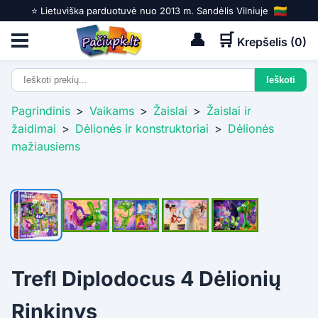
⭐️ Lietuviška parduotuvė nuo 2013 m. Sandėlis Vilniuje
👤
🛒
Krepšelis (
0
)
Pagrindinis
>
Vaikams
>
Žaislai
>
Žaislai ir
žaidimai
>
Dėlionės ir konstruktoriai
>
Dėlionės
mažiausiems
Trefl Diplodocus 4 Dėlionių
Rinkinys