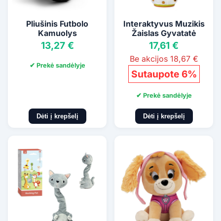
Pliušinis Futbolo
Interaktyvus Muzikis
Kamuolys
Žaislas Gyvatatė
13,27 €
17,61 €
Be akcijos 18,67 €
✔ Prekė sandėlyje
Sutaupote 6%
✔ Prekė sandėlyje
Dėti į krepšelį
Dėti į krepšelį