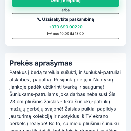
Dėti į krepšelį
arba
📞
Užsisakykite paskambinę
+370 690 00220
I–V nuo 10:00 iki 18:00
Prekės aprašymas
Patekus į bėdą tereikia sušukti, ir šuniukai-patruliai
atskubės į pagalbą. Prisijunk prie jų ir Nuotykių
įlankoje padėk užtikrinti tvarką ir saugumą!
Šuniukams-patruliams joks darbas nebaisus! Šis
23 cm pliušinis žaislas - tikra šuniukų-patrulių
mažųjų gerbėjų svajonė! Žaislas puikiai papildys
jau turimą kolekciją ir nuotykius iš TV ekrano
perkels į realybę! Be to, su mielu pliušiniu šuniuku
smagu ne tik žaisti, bet ir leistis drauge į saldžius