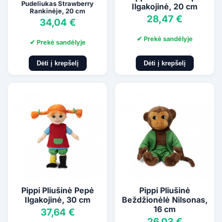
Pudeliukas Strawberry
Ilgakojinė, 20 cm
Rankinėje, 20 cm
28,47 €
34,04 €
✔ Prekė sandėlyje
✔ Prekė sandėlyje
Dėti į krepšelį
Dėti į krepšelį
Pippi Pliušinė Pepė
Pippi Pliušinė
Ilgakojinė, 30 cm
Beždžionėlė Nilsonas,
16 cm
37,64 €
26,03 €