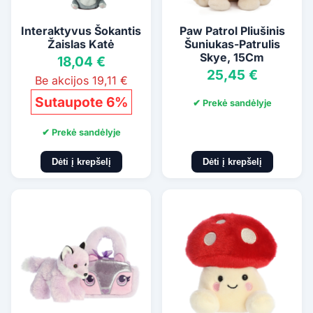
Interaktyvus Šokantis
Paw Patrol Pliušinis
Žaislas Katė
Šuniukas-Patrulis
Skye, 15Cm
18,04 €
25,45 €
Be akcijos 19,11 €
Sutaupote 6%
✔ Prekė sandėlyje
✔ Prekė sandėlyje
Dėti į krepšelį
Dėti į krepšelį