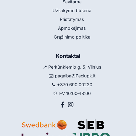
Savitarna
Užsakymo būsena
Pristatymas
Apmokėjimas
Grąžinimo politika
Kontaktai
📍 Perkūnkiemio g. 5, Vilnius
✉️
pagalba@Paciupk.lt
📞
+370 690 00220
⏰ I–V 10:00–18:00