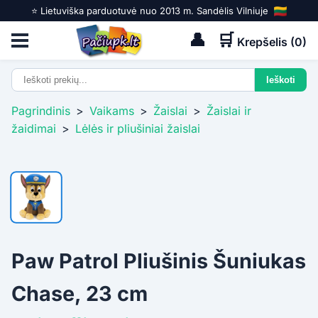
⭐️ Lietuviška parduotuvė nuo 2013 m. Sandėlis Vilniuje
👤
🛒
Krepšelis (
0
)
Pagrindinis
>
Vaikams
>
Žaislai
>
Žaislai ir
žaidimai
>
Lėlės ir pliušiniai žaislai
Paw Patrol Pliušinis Šuniukas
Chase, 23 cm