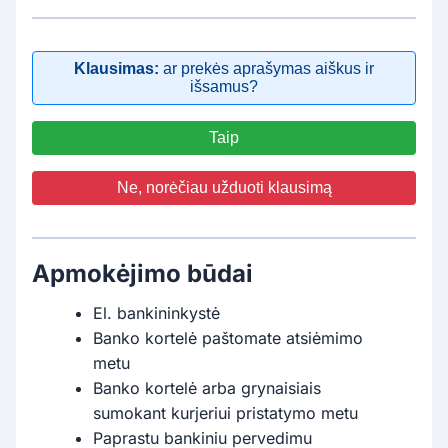
Klausimas:
ar prekės aprašymas aiškus ir
išsamus?
Taip
Ne, norėčiau užduoti klausimą
Apmokėjimo būdai
El. bankininkystė
Banko kortelė paštomate atsiėmimo
metu
Banko kortelė arba grynaisiais
sumokant kurjeriui pristatymo metu
Paprastu bankiniu pervedimu