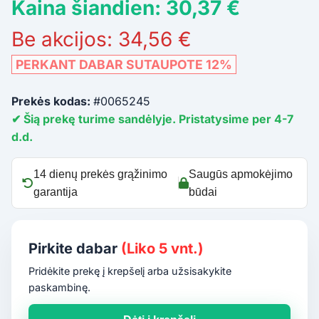
Kaina šiandien: 30,37 €
Be akcijos: 34,56 €
PERKANT DABAR SUTAUPOTE 12%
Prekės kodas:
#0065245
✔ Šią prekę turime sandėlyje. Pristatysime per 4-7
d.d.
14 dienų prekės grąžinimo
Saugūs apmokėjimo
garantija
būdai
Pirkite dabar
(Liko 5 vnt.)
Pridėkite prekę į krepšelį arba užsisakykite
paskambinę.