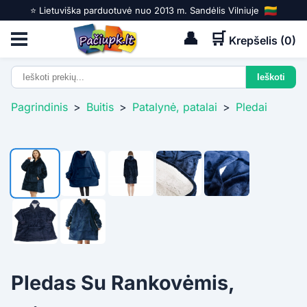
⭐️ Lietuviška parduotuvė nuo 2013 m. Sandėlis Vilniuje
👤
🛒
Krepšelis (
0
)
Pagrindinis
>
Buitis
>
Patalynė, patalai
>
Pledai
Pledas Su Rankovėmis,