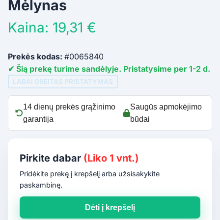
Mėlynas
Kaina: 19,31 €
Prekės kodas:
#0065840
✔ Šią prekę turime sandėlyje. Pristatysime per 1-2 d.
LABAI GREITAS PRISTATYMAS
14 dienų prekės grąžinimo
Saugūs apmokėjimo
garantija
būdai
Pirkite dabar
(Liko 1 vnt.)
Pridėkite prekę į krepšelį arba užsisakykite
paskambinę.
Dėti į krepšelį