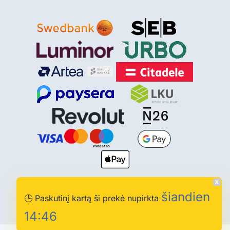
© 2013-2026 Paciupk.lt | Visos teisės saugomos. Be
šiandien
🕒
Paskutinį kartą ši prekė nupirkta
sutikimo draudžiama kopijuoti ir platinti svetainės turinį.
14:46