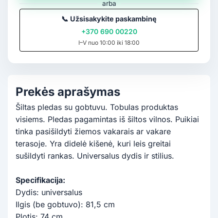
arba
📞
Užsisakykite paskambinę
+370 690 00220
I–V nuo 10:00 iki 18:00
Prekės aprašymas
Šiltas pledas su gobtuvu. Tobulas produktas
visiems. Pledas pagamintas iš šiltos vilnos. Puikiai
tinka pasišildyti žiemos vakarais ar vakare
terasoje. Yra didelė kišenė, kuri leis greitai
sušildyti rankas. Universalus dydis ir stilius.
Specifikacija:
Dydis: universalus
Ilgis (be gobtuvo): 81,5 cm
Plotis: 74 cm