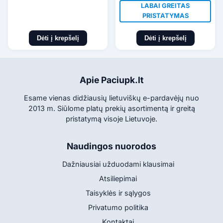
LABAI GREITAS
PRISTATYMAS
Dėti į krepšelį
Dėti į krepšelį
Apie Paciupk.lt
Esame vienas didžiausių lietuviškų e-pardavėjų nuo
2013 m. Siūlome platų prekių asortimentą ir greitą
pristatymą visoje Lietuvoje.
Naudingos nuorodos
Dažniausiai užduodami klausimai
Atsiliepimai
Taisyklės ir sąlygos
Privatumo politika
Kontaktai