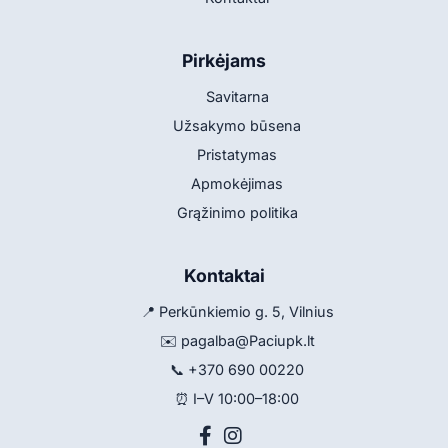
Pirkėjams
Savitarna
Užsakymo būsena
Pristatymas
Apmokėjimas
Grąžinimo politika
Kontaktai
📍 Perkūnkiemio g. 5, Vilnius
✉️
pagalba@Paciupk.lt
📞
+370 690 00220
⏰ I–V 10:00–18:00