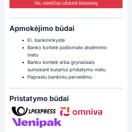
Ne, norėčiau užduoti klausimą
Apmokėjimo būdai
El. bankininkystė
Banko kortelė paštomate atsiėmimo
metu
Banko kortelė arba grynaisiais
sumokant kurjeriui pristatymo metu
Paprastu bankiniu pervedimu
Pristatymo būdai