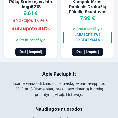
Pūkų Surinkėjas Jata
Kompaktiškas,
Jeqp5218
Rankinis Drabužių
Pūkelių Skustuvas
9,61 €
7,99 €
Be akcijos 17,94 €
Sutaupote 46%
✔ Prekė sandėlyje
LABAI GREITAS
✔ Prekė sandėlyje
PRISTATYMAS
Dėti į krepšelį
Dėti į krepšelį
Apie Paciupk.lt
Esame vienas didžiausių lietuviškų e-pardavėjų nuo
2013 m. Siūlome platų prekių asortimentą ir greitą
pristatymą visoje Lietuvoje.
Naudingos nuorodos