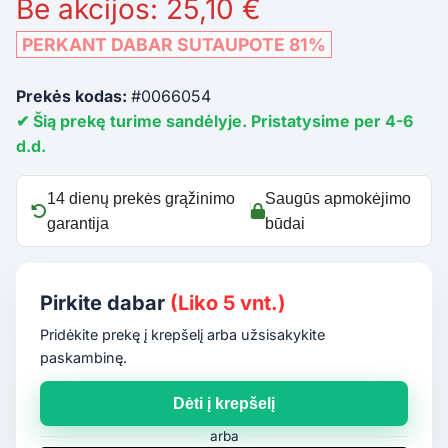
Be akcijos: 25,10 €
PERKANT DABAR SUTAUPOTE 81%
Prekės kodas:
#0066054
✔ Šią prekę turime sandėlyje. Pristatysime per 4-6
d.d.
14 dienų prekės grąžinimo
Saugūs apmokėjimo
garantija
būdai
Pirkite dabar
(Liko 5 vnt.)
Pridėkite prekę į krepšelį arba užsisakykite
paskambinę.
Dėti į krepšelį
arba