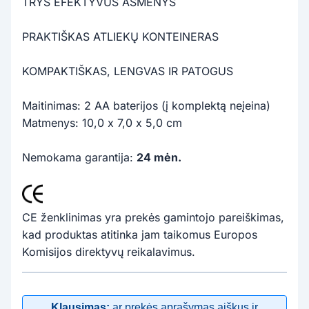
TRYS EFEKTYVŪS AŠMENYS
PRAKTIŠKAS ATLIEKŲ KONTEINERAS
KOMPAKTIŠKAS, LENGVAS IR PATOGUS
Maitinimas: 2 AA baterijos (į komplektą neįeina)
Matmenys: 10,0 x 7,0 x 5,0 cm
Nemokama garantija:
24 mėn.
CE ženklinimas yra prekės gamintojo pareiškimas,
kad produktas atitinka jam taikomus Europos
Komisijos direktyvų reikalavimus.
Klausimas:
ar prekės aprašymas aiškus ir