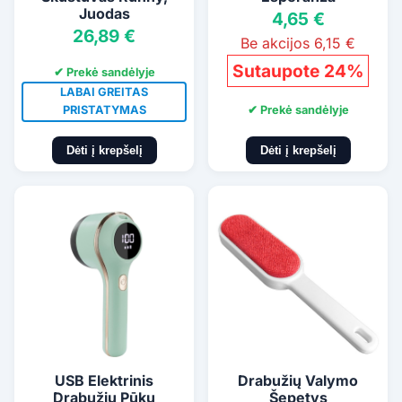
Juodas
4,65 €
26,89 €
Be akcijos 6,15 €
Sutaupote 24%
✔ Prekė sandėlyje
LABAI GREITAS
✔ Prekė sandėlyje
PRISTATYMAS
Dėti į krepšelį
Dėti į krepšelį
USB Elektrinis
Drabužių Valymo
Drabužių Pūkų
Šepetys