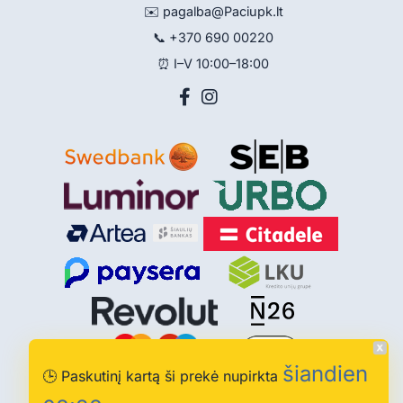
✉️
pagalba@Paciupk.lt
📞
+370 690 00220
⏰ I–V 10:00–18:00
šiandien
🕒
Paskutinį kartą ši prekė nupirkta