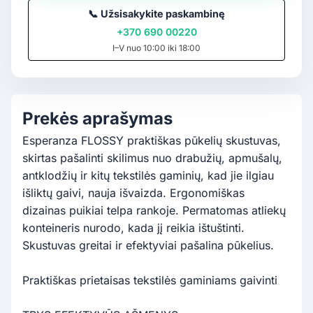
📞
Užsisakykite paskambinę
+370 690 00220
I–V nuo 10:00 iki 18:00
Prekės aprašymas
Esperanza FLOSSY praktiškas pūkelių skustuvas,
skirtas pašalinti skilimus nuo drabužių, apmušalų,
antklodžių ir kitų tekstilės gaminių, kad jie ilgiau
išliktų gaivi, nauja išvaizda. Ergonomiškas
dizainas puikiai telpa rankoje. Permatomas atliekų
konteineris nurodo, kada jį reikia ištuštinti.
Skustuvas greitai ir efektyviai pašalina pūkelius.
Praktiškas prietaisas tekstilės gaminiams gaivinti