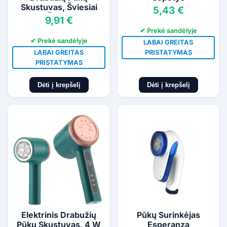
Skustuvas, Šviesiai
5,43 €
Žalias
9,91 €
✔ Prekė sandėlyje
✔ Prekė sandėlyje
LABAI GREITAS
LABAI GREITAS
PRISTATYMAS
PRISTATYMAS
Dėti į krepšelį
Dėti į krepšelį
Elektrinis Drabužių
Pūkų Surinkėjas
Pūkų Skustuvas, 4 W
Esperanza