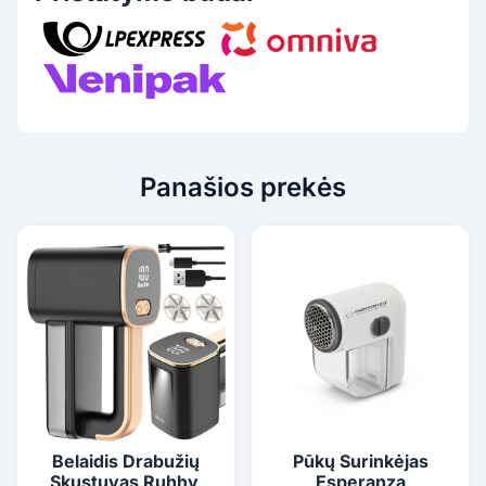
Panašios prekės
Belaidis Drabužių
Pūkų Surinkėjas
Skustuvas Ruhhy,
Esperanza