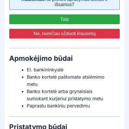
išsamus?
Taip
Ne, norėčiau užduoti klausimą
Apmokėjimo būdai
El. bankininkystė
Banko kortelė paštomate atsiėmimo
metu
Banko kortelė arba grynaisiais
sumokant kurjeriui pristatymo metu
Paprastu bankiniu pervedimu
Pristatymo būdai