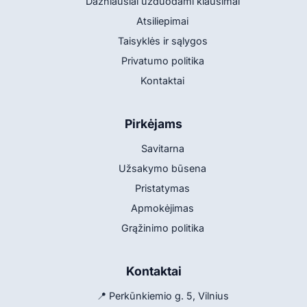
Dažniausiai užduodami klausimai
Atsiliepimai
Taisyklės ir sąlygos
Privatumo politika
Kontaktai
Pirkėjams
Savitarna
Užsakymo būsena
Pristatymas
Apmokėjimas
Grąžinimo politika
Kontaktai
📍 Perkūnkiemio g. 5, Vilnius