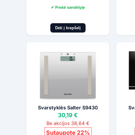
✔ Prekė sandėlyje
Dėti į krepšelį
Svarstyklės Salter S9430
Sv
30,19 €
Be akcijos 38,64 €
Sutaupote 22%