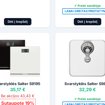
✔ Prekė sandėlyje
LABAI GREITAS PRISTATY
Dėti į krepšelį
Dėti į krepšelį
arstyklės Salter S9195
Svarstyklės Salter S9
35,17 €
32,29 €
Be akcijos 43,43 €
✔ Prekė sandėlyje
Sutaupote 19%
LABAI GREITAS PRISTATY