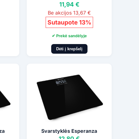
11,94 €
Be akcijos 13,67 €
Sutaupote 13%
✔ Prekė sandėlyje
Dėti į krepšelį
za
Svarstyklės Esperanza
12,80 €