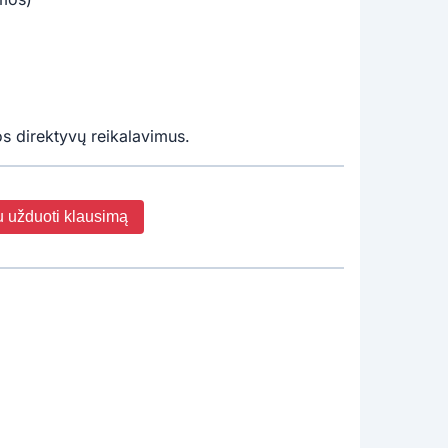
s direktyvų reikalavimus.
u užduoti klausimą