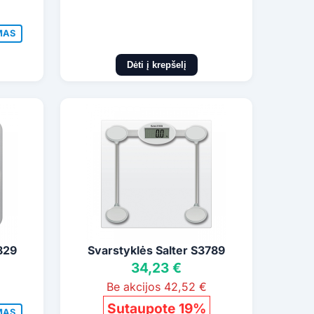
MAS
Dėti į krepšelį
829
Svarstyklės Salter S3789
34,23 €
Be akcijos 42,52 €
Sutaupote 19%
MAS