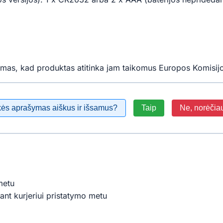
mas, kad produktas atitinka jam taikomus Europos Komisijo
kės aprašymas aiškus ir išsamus?
Taip
Ne, norėčia
metu
ant kurjeriui pristatymo metu