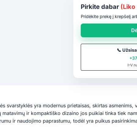
Pirkite dabar
(Liko 
Pridėkite prekę į krepšelį 
Dė
📞
Užsisa
+37
I–V n
 svarstyklės yra modernus prietaisas, skirtas asmenims, v
ių matavimų ir kompaktiško dizaino jos puikiai tinka tiek na
varumu ir naudojimo paprastumu, todėl yra puikus pasirinkim