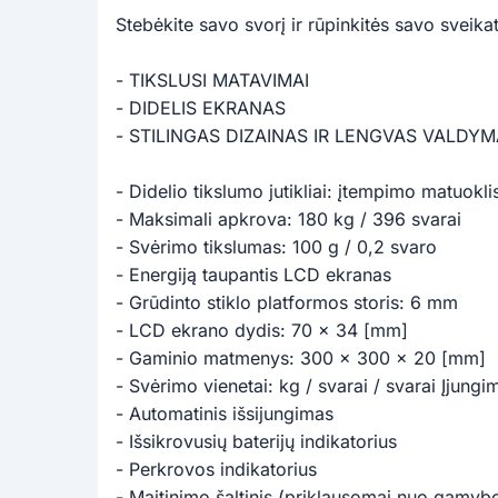
Stebėkite savo svorį ir rūpinkitės savo sveika
- TIKSLUSI MATAVIMAI
- DIDELIS EKRANAS
- STILINGAS DIZAINAS IR LENGVAS VALDY
- Didelio tikslumo jutikliai: įtempimo matuokli
- Maksimali apkrova: 180 kg / 396 svarai
- Svėrimo tikslumas: 100 g / 0,2 svaro
- Energiją taupantis LCD ekranas
- Grūdinto stiklo platformos storis: 6 mm
- LCD ekrano dydis: 70 x 34 [mm]
- Gaminio matmenys: 300 x 300 x 20 [mm]
- Svėrimo vienetai: kg / svarai / svarai Įjun
- Automatinis išsijungimas
- Išsikrovusių baterijų indikatorius
- Perkrovos indikatorius
- Maitinimo šaltinis (priklausomai nuo gamyb