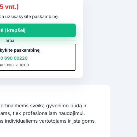
5 vnt.)
arba užsisakykite paskambinę.
ti į krepšelį
arba
kykite paskambinę
0 690 00220
uo 10:00 iki 18:00
ertinantiems sveiką gyvenimo būdą ir
mams, tiek profesionaliam naudojimui.
as individualiems vartotojams ir įstaigoms,