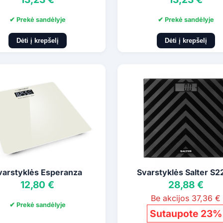
✔ Prekė sandėlyje
✔ Prekė sandėlyje
Dėti į krepšelį
Dėti į krepšelį
varstyklės Esperanza
Svarstyklės Salter S2
12,80 €
28,88 €
Be akcijos 37,36 €
✔ Prekė sandėlyje
Sutaupote 23%