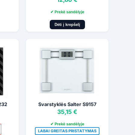
✔ Prekė sandėlyje
Dėti į krepšelį
232
Svarstyklės Salter S9157
35,15 €
✔ Prekė sandėlyje
LABAI GREITAS PRISTATYMAS