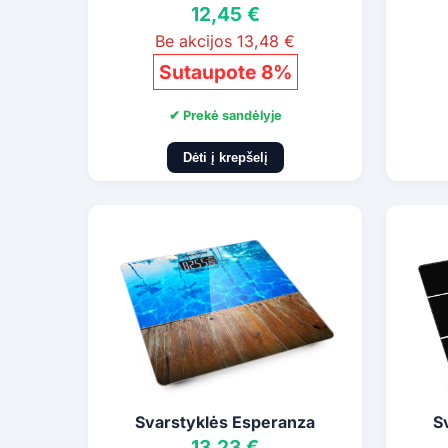
12,45 €
Be akcijos 13,48 €
Sutaupote 8%
✔ Prekė sandėlyje
Dėti į krepšelį
Svarstyklės Esperanza
S
13,23 €