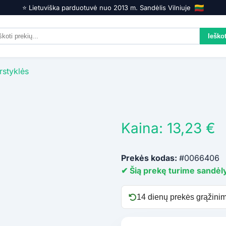
⭐️ Lietuviška parduotuvė nuo 2013 m. Sandėlis Vilniuje
rstyklės
Kaina: 13,23 €
Prekės kodas:
#0066406
✔ Šią prekę turime sandėly
14 dienų prekės grąžinim