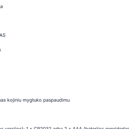
ta
MAS
s
gimas kojiniu mygtuko paspaudimu
os versijos): 1 x CR2032 arba 2 x AAA (baterijos neprided