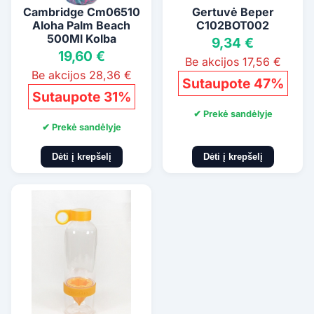
Cambridge Cm06510
Gertuvė Beper
Aloha Palm Beach
C102BOT002
500Ml Kolba
9,34 €
19,60 €
Be akcijos 17,56 €
Be akcijos 28,36 €
Sutaupote 47%
Sutaupote 31%
✔ Prekė sandėlyje
✔ Prekė sandėlyje
Dėti į krepšelį
Dėti į krepšelį