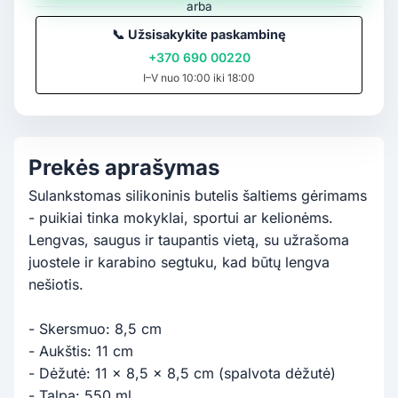
arba
📞
Užsisakykite paskambinę
+370 690 00220
I–V nuo 10:00 iki 18:00
Prekės aprašymas
Sulankstomas silikoninis butelis šaltiems gėrimams
- puikiai tinka mokyklai, sportui ar kelionėms.
Lengvas, saugus ir taupantis vietą, su užrašoma
juostele ir karabino segtuku, kad būtų lengva
nešiotis.
- Skersmuo: 8,5 cm
- Aukštis: 11 cm
- Dėžutė: 11 x 8,5 x 8,5 cm (spalvota dėžutė)
- Talpa: 550 ml