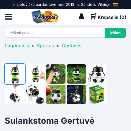
⭐️ Lietuviška parduotuvė nuo 2013 m. Sandėlis Vilniuje
👤
🛒
Krepšelis (
0
)
Pagrindinis
>
Sportas
>
Gertuvės
Sulankstoma Gertuvė