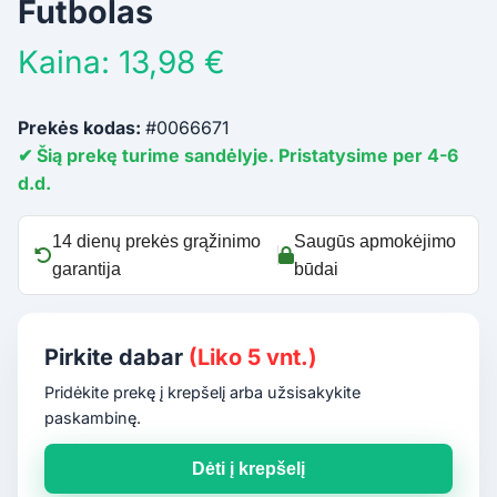
Futbolas
Kaina: 13,98 €
Prekės kodas:
#0066671
✔ Šią prekę turime sandėlyje. Pristatysime per 4-6
d.d.
14 dienų prekės grąžinimo
Saugūs apmokėjimo
garantija
būdai
Pirkite dabar
(Liko 5 vnt.)
Pridėkite prekę į krepšelį arba užsisakykite
paskambinę.
Dėti į krepšelį