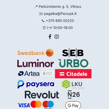
📍 Perkūnkiemio g. 5, Vilnius
✉️
pagalba@Paciupk.lt
📞
+370 690 00220
⏰ I–V 10:00–18:00