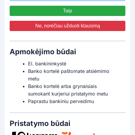
Taip
Ne, norėčiau užduoti klausimą
Apmokėjimo būdai
El. bankininkystė
Banko kortelė paštomate atsiėmimo
metu
Banko kortelė arba grynaisiais
sumokant kurjeriui pristatymo metu
Paprastu bankiniu pervedimu
Pristatymo būdai