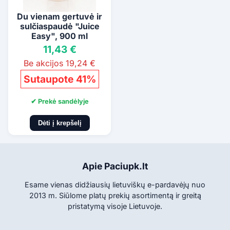
Du vienam gertuvė ir
sulčiaspaudė "Juice
Easy", 900 ml
(oranžinė)
11,43 €
Be akcijos 19,24 €
Sutaupote 41%
✔ Prekė sandėlyje
Dėti į krepšelį
Apie Paciupk.lt
Esame vienas didžiausių lietuviškų e-pardavėjų nuo
2013 m. Siūlome platų prekių asortimentą ir greitą
pristatymą visoje Lietuvoje.