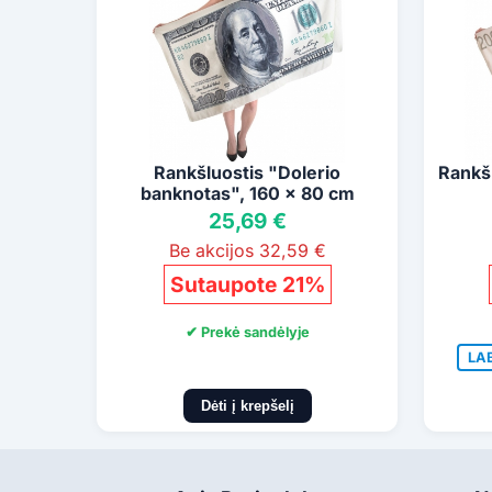
Rankšluostis "Dolerio
Rankš
banknotas", 160 x 80 cm
25,69 €
Be akcijos 32,59 €
Sutaupote 21%
✔ Prekė sandėlyje
LA
Dėti į krepšelį