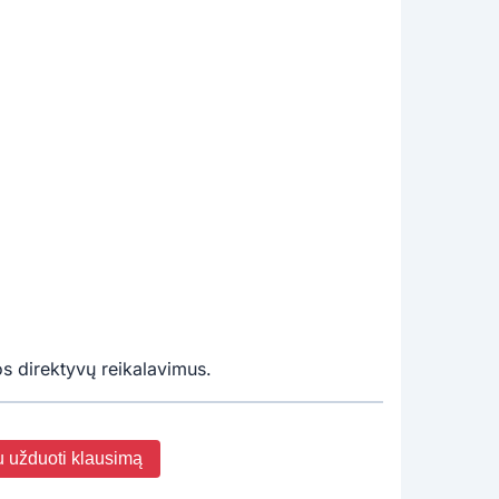
s direktyvų reikalavimus.
u užduoti klausimą