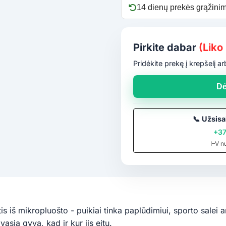
14 dienų prekės grąžinim
Pirkite dabar
(Liko 
Pridėkite prekę į krepšelį 
Dė
📞
Užsisa
+37
I–V n
is iš mikropluošto - puikiai tinka paplūdimiui, sporto salei 
asią gyvą, kad ir kur jis eitų.