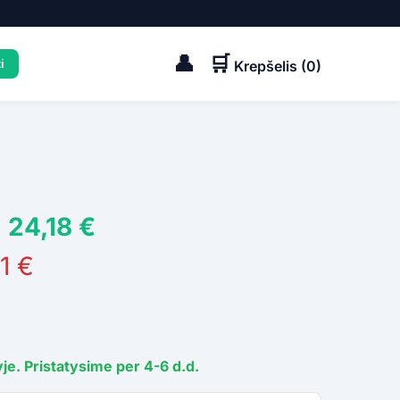
👤
🛒
Krepšelis (
0
)
 24,18 €
1 €
AUPOTE 5%
je. Pristatysime per 4-6 d.d.