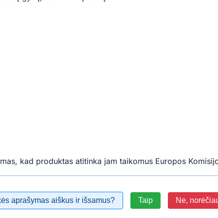
mas, kad produktas atitinka jam taikomus Europos Komisijo
kės aprašymas aiškus ir išsamus?
Taip
Ne, norėčia