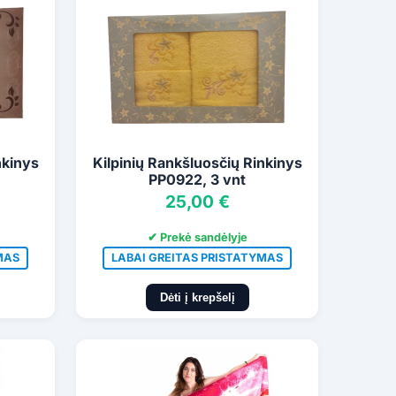
nkinys
Kilpinių Rankšluosčių Rinkinys
PP0922, 3 vnt
25,00 €
✔ Prekė sandėlyje
MAS
LABAI GREITAS PRISTATYMAS
Dėti į krepšelį