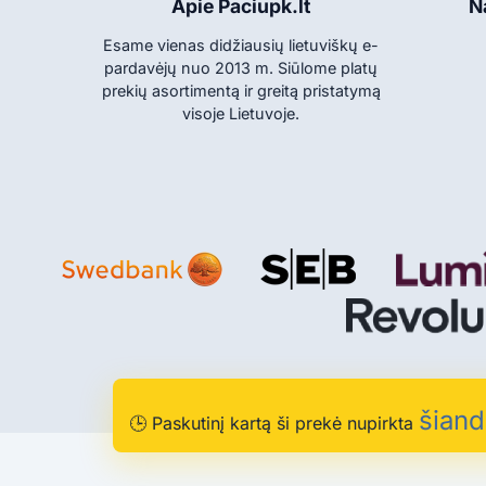
Apie Paciupk.lt
N
Esame vienas didžiausių lietuviškų e-
pardavėjų nuo 2013 m. Siūlome platų
prekių asortimentą ir greitą pristatymą
visoje Lietuvoje.
© 2013-2026 Paciupk
šiand
🕒
Paskutinį kartą ši prekė nupirkta