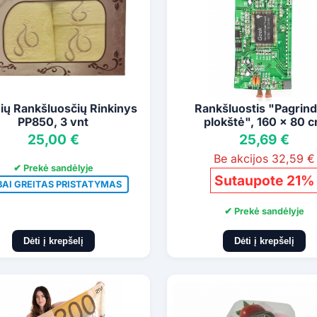
nių Rankšluosčių Rinkinys
Rankšluostis "Pagrind
PP850, 3 vnt
plokštė", 160 x 80 
25,00 €
25,69 €
Be akcijos 32,59 €
✔ Prekė sandėlyje
Sutaupote 21%
BAI GREITAS PRISTATYMAS
✔ Prekė sandėlyje
Dėti į krepšelį
Dėti į krepšelį