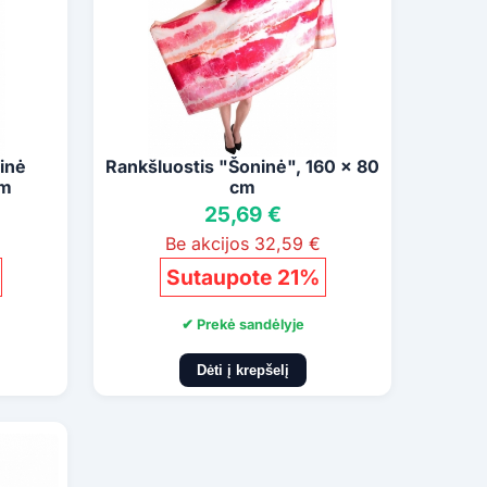
inė
Rankšluostis "Šoninė", 160 x 80
cm
cm
25,69 €
Be akcijos 32,59 €
Sutaupote 21%
✔ Prekė sandėlyje
Dėti į krepšelį