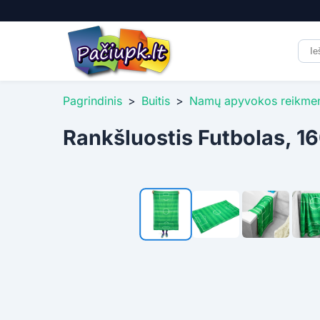
Pagrindinis
>
Buitis
>
Namų apyvokos reikme
Rankšluostis Futbolas, 1