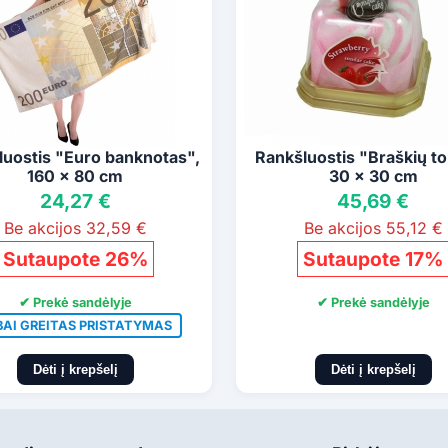
luostis "Euro banknotas",
Rankšluostis "Braškių to
160 x 80 cm
30 x 30 cm
24,27 €
45,69 €
Be akcijos 32,59 €
Be akcijos 55,12 €
Sutaupote 26%
Sutaupote 17%
✔ Prekė sandėlyje
✔ Prekė sandėlyje
BAI GREITAS PRISTATYMAS
Dėti į krepšelį
Dėti į krepšelį