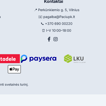
Kontaktai
📍 Perkūnkiemio g. 5, Vilnius
a
✉️
pagalba@Paciupk.lt
📞
+370 690 00220
⏰ I–V 10:00–18:00
ti svetainės turinį.