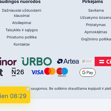
audingos nuorodos
Pirkėjams
Dažniausiai užduodami
Savitarna
klausimai
Užsakymo būsen
Atsiliepimai
Pristatymas
Taisyklės ir sąlygos
Apmokėjimas
Privatumo politika
Grąžinimo politika
Kontaktai
.lt | Visos teisės saugomos. Be sutikimo draudžiama kopijuoti ir platin
ien 08:29