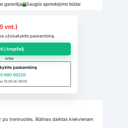
o garantija
Saugūs apmokėjimo būdai
5 vnt.)
arba užsisakykite paskambinę.
ti į krepšelį
arba
kykite paskambinę
0 690 00220
uo 10:00 iki 18:00
ar po treniruotės. Būtinas daiktas kiekvienam