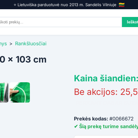
⭐️ Lietuviška parduotuvė nuo 2013 m. Sandėlis Vilniuje
nys
>
Rankšluosčiai
60 x 103 cm
Kaina šiandien:
Be akcijos: 25,5
PERKANT DABAR SUT
Prekės kodas:
#0066672
✔ Šią prekę turime sandėly