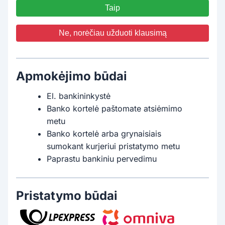
Taip
Ne, norėčiau užduoti klausimą
Apmokėjimo būdai
El. bankininkystė
Banko kortelė paštomate atsiėmimo
metu
Banko kortelė arba grynaisiais
sumokant kurjeriui pristatymo metu
Paprastu bankiniu pervedimu
Pristatymo būdai