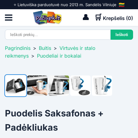
⭐️ Lietuviška parduotuvė nuo 2013 m. Sandėlis Vilniuje
👤
🛒
Krepšelis (
0
)
Pagrindinis
>
Buitis
>
Virtuvės ir stalo
reikmenys
>
Puodeliai ir bokalai
Puodelis Saksafonas +
Padėkliukas