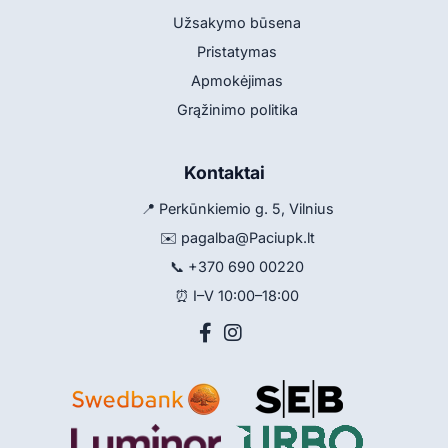
Užsakymo būsena
Pristatymas
Apmokėjimas
Grąžinimo politika
Kontaktai
📍 Perkūnkiemio g. 5, Vilnius
✉️
pagalba@Paciupk.lt
📞
+370 690 00220
⏰ I–V 10:00–18:00