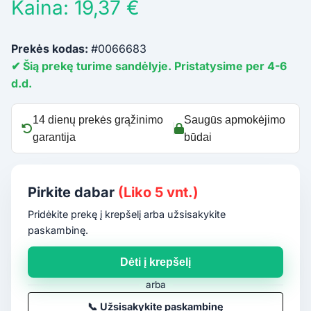
Kaina: 19,37 €
Prekės kodas:
#0066683
✔ Šią prekę turime sandėlyje. Pristatysime per 4-6
d.d.
14 dienų prekės grąžinimo
Saugūs apmokėjimo
garantija
būdai
Pirkite dabar
(Liko 5 vnt.)
Pridėkite prekę į krepšelį arba užsisakykite
paskambinę.
Dėti į krepšelį
arba
📞
Užsisakykite paskambinę