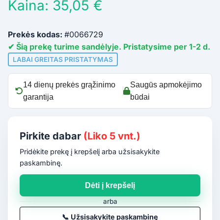
Kaina: 35,05 €
Prekės kodas:
#0066729
✔ Šią prekę turime sandėlyje. Pristatysime per 1-2 d.
LABAI GREITAS PRISTATYMAS
14 dienų prekės grąžinimo
Saugūs apmokėjimo
garantija
būdai
Pirkite dabar
(Liko 5 vnt.)
Pridėkite prekę į krepšelį arba užsisakykite
paskambinę.
Dėti į krepšelį
arba
📞
Užsisakykite paskambinę