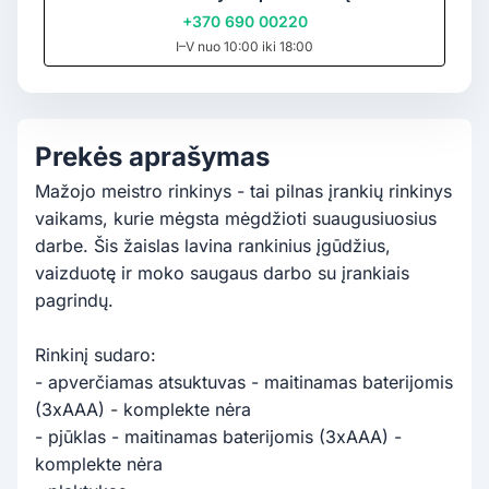
+370 690 00220
I–V nuo 10:00 iki 18:00
Prekės aprašymas
Mažojo meistro rinkinys - tai pilnas įrankių rinkinys
vaikams, kurie mėgsta mėgdžioti suaugusiuosius
darbe. Šis žaislas lavina rankinius įgūdžius,
vaizduotę ir moko saugaus darbo su įrankiais
pagrindų.
Rinkinį sudaro:
- apverčiamas atsuktuvas - maitinamas baterijomis
(3xAAA) - komplekte nėra
- pjūklas - maitinamas baterijomis (3xAAA) -
komplekte nėra