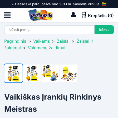
⭐️ Lietuviška parduotuvė nuo 2013 m. Sandėlis Vilniuje
👤
🛒
Krepšelis (
0
)
Pagrindinis
>
Vaikams
>
Žaislai
>
Žaislai ir
žaidimai
>
Vaidmenų žaidimai
Vaikiškas Įrankių Rinkinys
Meistras