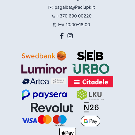
✉️
pagalba@Paciupk.lt
📞
+370 690 00220
⏰ I–V 10:00–18:00