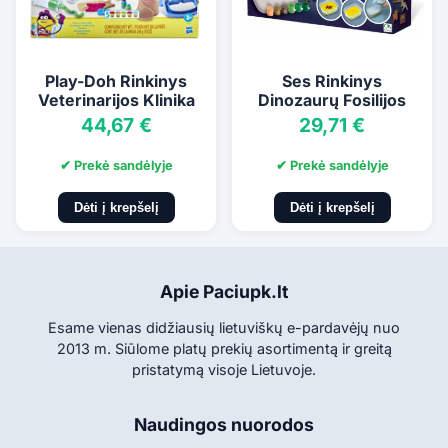
Play-Doh Rinkinys
Ses Rinkinys
Veterinarijos Klinika
Dinozaurų Fosilijos
44,67 €
29,71 €
✔ Prekė sandėlyje
✔ Prekė sandėlyje
Dėti į krepšelį
Dėti į krepšelį
Apie Paciupk.lt
Esame vienas didžiausių lietuviškų e-pardavėjų nuo
2013 m. Siūlome platų prekių asortimentą ir greitą
pristatymą visoje Lietuvoje.
Naudingos nuorodos