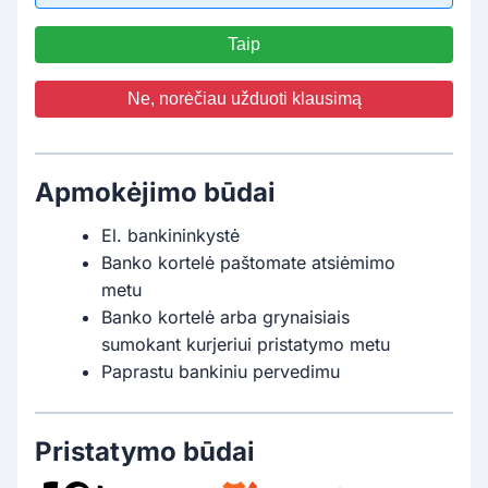
Taip
Ne, norėčiau užduoti klausimą
Apmokėjimo būdai
El. bankininkystė
Banko kortelė paštomate atsiėmimo
metu
Banko kortelė arba grynaisiais
sumokant kurjeriui pristatymo metu
Paprastu bankiniu pervedimu
Pristatymo būdai