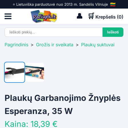
⭐️ Lietuviška parduotuvė nuo 2013 m. Sandėlis Vilniuje
👤
🛒
Krepšelis (
0
)
Pagrindinis
>
Grožis ir sveikata
>
Plaukų suktuvai
Plaukų Garbanojimo Žnyplės
Esperanza, 35 W
Kaina: 18,39 €