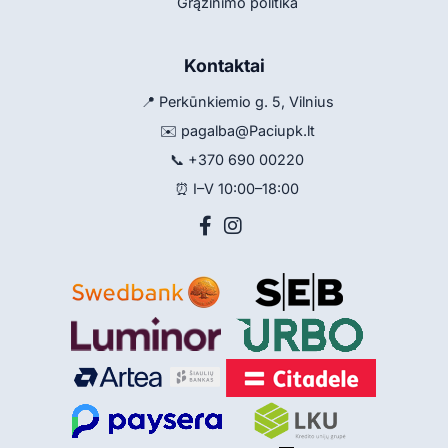
Grąžinimo politika
Kontaktai
📍 Perkūnkiemio g. 5, Vilnius
✉️
pagalba@Paciupk.lt
📞
+370 690 00220
⏰ I–V 10:00–18:00