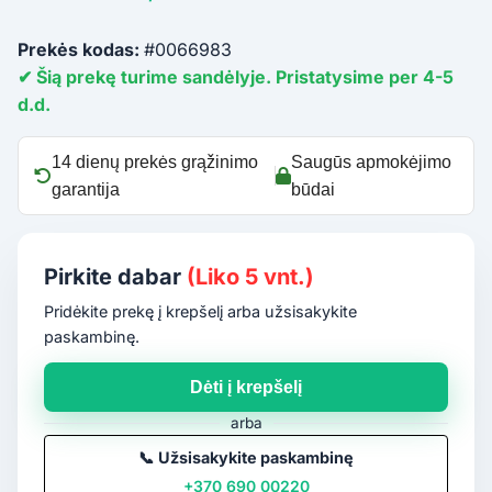
Prekės kodas:
#0066983
✔ Šią prekę turime sandėlyje. Pristatysime per 4-5
d.d.
14 dienų prekės grąžinimo
Saugūs apmokėjimo
garantija
būdai
Pirkite dabar
(Liko 5 vnt.)
Pridėkite prekę į krepšelį arba užsisakykite
paskambinę.
Dėti į krepšelį
arba
📞
Užsisakykite paskambinę
+370 690 00220