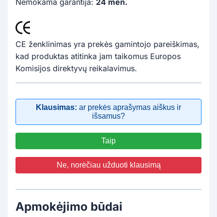
Nemokama garantija:
24 mėn.
CE ženklinimas yra prekės gamintojo pareiškimas,
kad produktas atitinka jam taikomus Europos
Komisijos direktyvų reikalavimus.
Klausimas:
ar prekės aprašymas aiškus ir
išsamus?
Taip
Ne, norėčiau užduoti klausimą
Apmokėjimo būdai