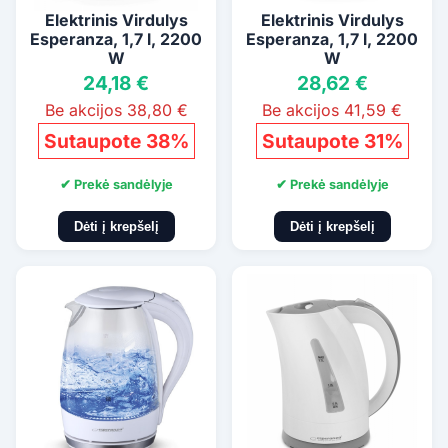
Elektrinis Virdulys
Elektrinis Virdulys
Esperanza, 1,7 l, 2200
Esperanza, 1,7 l, 2200
W
W
24,18 €
28,62 €
Be akcijos 38,80 €
Be akcijos 41,59 €
Sutaupote 38%
Sutaupote 31%
✔ Prekė sandėlyje
✔ Prekė sandėlyje
Dėti į krepšelį
Dėti į krepšelį