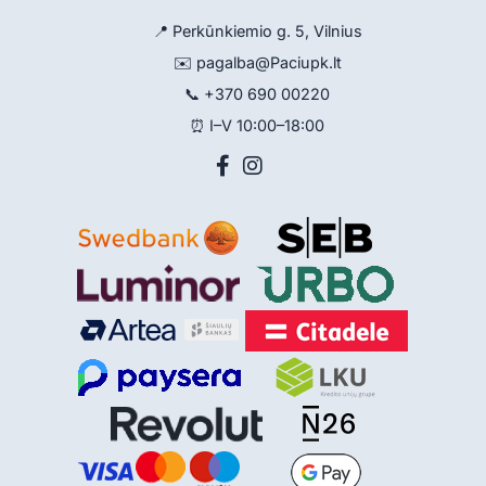
📍 Perkūnkiemio g. 5, Vilnius
✉️
pagalba@Paciupk.lt
📞
+370 690 00220
⏰ I–V 10:00–18:00