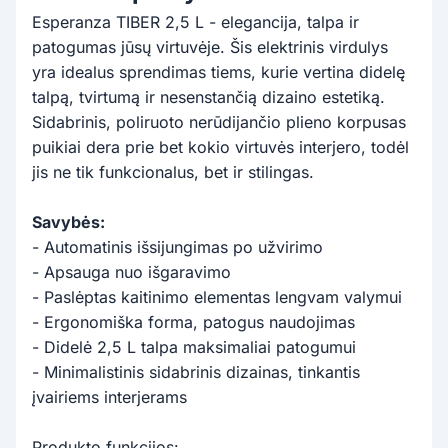
Esperanza TIBER 2,5 L - elegancija, talpa ir
patogumas jūsų virtuvėje. Šis elektrinis virdulys
yra idealus sprendimas tiems, kurie vertina didelę
talpą, tvirtumą ir nesenstančią dizaino estetiką.
Sidabrinis, poliruoto nerūdijančio plieno korpusas
puikiai dera prie bet kokio virtuvės interjero, todėl
jis ne tik funkcionalus, bet ir stilingas.
Savybės:
- Automatinis išsijungimas po užvirimo
- Apsauga nuo išgaravimo
- Paslėptas kaitinimo elementas lengvam valymui
- Ergonomiška forma, patogus naudojimas
- Didelė 2,5 L talpa maksimaliai patogumui
- Minimalistinis sidabrinis dizainas, tinkantis
įvairiems interjerams
Produkto funkcijos: