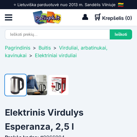
⭐️ Lietuviška parduotuvė nuo 2013 m. Sandėlis Vilniuje
👤
🛒
Krepšelis (
0
)
Pagrindinis
>
Buitis
>
Virduliai, arbatinukai,
kavinukai
>
Elektriniai virduliai
Elektrinis Virdulys
Esperanza, 2,5 l