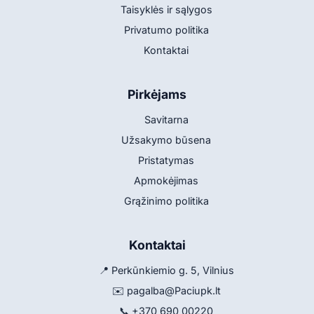
Taisyklės ir sąlygos
Privatumo politika
Kontaktai
Pirkėjams
Savitarna
Užsakymo būsena
Pristatymas
Apmokėjimas
Grąžinimo politika
Kontaktai
📍 Perkūnkiemio g. 5, Vilnius
✉️
pagalba@Paciupk.lt
📞
+370 690 00220