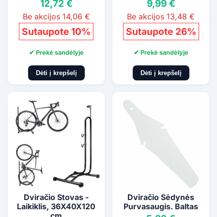
12,72 €
9,99 €
Be akcijos 14,06 €
Be akcijos 13,48 €
Sutaupote 10%
Sutaupote 26%
✔ Prekė sandėlyje
✔ Prekė sandėlyje
Dėti į krepšelį
Dėti į krepšelį
Dviračio Stovas -
Dviračio Sėdynės
Laikiklis, 36X40X120
Purvasaugis. Baltas
cm