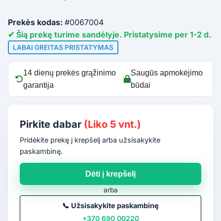
Prekės kodas:
#0067004
✔ Šią prekę turime sandėlyje. Pristatysime per 1-2 d.
LABAI GREITAS PRISTATYMAS
14 dienų prekės grąžinimo
Saugūs apmokėjimo
garantija
būdai
Pirkite dabar
(Liko 5 vnt.)
Pridėkite prekę į krepšelį arba užsisakykite
paskambinę.
Dėti į krepšelį
arba
📞
Užsisakykite paskambinę
+370 690 00220