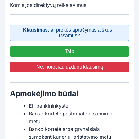
Komisijos direktyvų reikalavimus.
Klausimas:
ar prekės aprašymas aiškus ir
išsamus?
Taip
Ne, norėčiau užduoti klausimą
Apmokėjimo būdai
El. bankininkystė
Banko kortelė paštomate atsiėmimo
metu
Banko kortelė arba grynaisiais
sumokant kurjeriui pristatymo metu