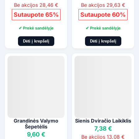
Be akcijos 28,46 €
Be akcijos 29,63 €
Sutaupote 65%
Sutaupote 60%
✔ Prekė sandėlyje
✔ Prekė sandėlyje
Dėti į krepšelį
Dėti į krepšelį
Grandinės Valymo
Sienis Dviračio Laikiklis
Šepetėlis
7,38 €
9,60 €
Be akcijos 13,08 €