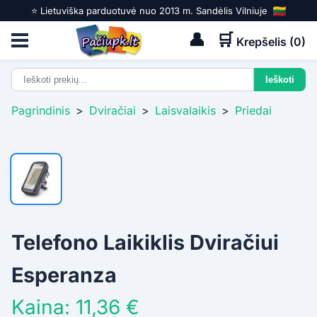
⭐️ Lietuviška parduotuvė nuo 2013 m. Sandėlis Vilniuje
👤
🛒
Krepšelis (
0
)
Pagrindinis
>
Dviračiai
>
Laisvalaikis
>
Priedai
Telefono Laikiklis Dviračiui
Esperanza
Kaina: 11,36 €