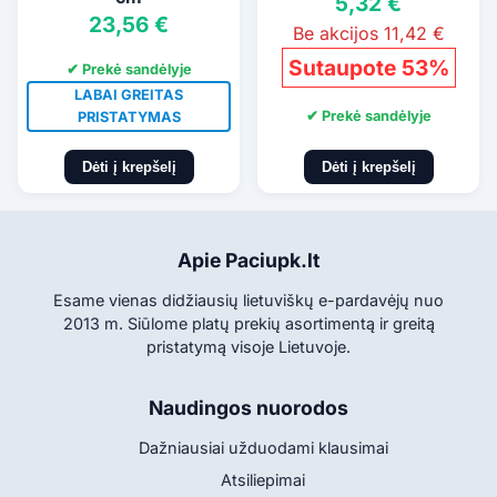
5,32 €
23,56 €
Be akcijos 11,42 €
Sutaupote 53%
✔ Prekė sandėlyje
LABAI GREITAS
✔ Prekė sandėlyje
PRISTATYMAS
Dėti į krepšelį
Dėti į krepšelį
Apie Paciupk.lt
Esame vienas didžiausių lietuviškų e-pardavėjų nuo
2013 m. Siūlome platų prekių asortimentą ir greitą
pristatymą visoje Lietuvoje.
Naudingos nuorodos
Dažniausiai užduodami klausimai
Atsiliepimai