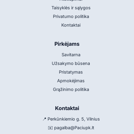
Taisyklės ir sąlygos
Privatumo politika
Kontaktai
Pirkėjams
Savitarna
Užsakymo būsena
Pristatymas
Apmokėjimas
Grąžinimo politika
Kontaktai
📍 Perkūnkiemio g. 5, Vilnius
✉️
pagalba@Paciupk.lt