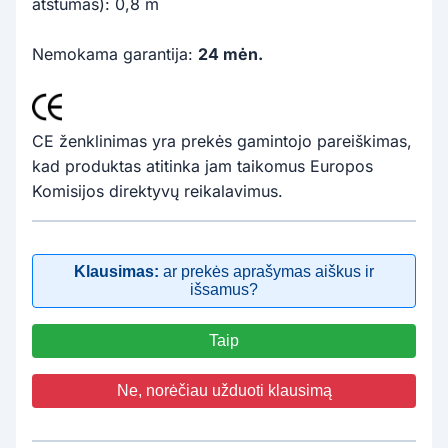
atstumas): 0,8 m
Nemokama garantija:
24 mėn.
CE ženklinimas yra prekės gamintojo pareiškimas,
kad produktas atitinka jam taikomus Europos
Komisijos direktyvų reikalavimus.
Klausimas:
ar prekės aprašymas aiškus ir
išsamus?
Taip
Ne, norėčiau užduoti klausimą