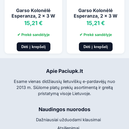
Garso Kolonėlė
Garso Kolonėlė
Esperanza, 2 x 3 W
Esperanza, 2 x 3 W
15,21 €
15,21 €
✔ Prekė sandėlyje
✔ Prekė sandėlyje
Dėti į krepšelį
Dėti į krepšelį
Apie Paciupk.lt
Esame vienas didžiausių lietuviškų e-pardavėjų nuo
2013 m. Siūlome platų prekių asortimentą ir greitą
pristatymą visoje Lietuvoje.
Naudingos nuorodos
Dažniausiai užduodami klausimai
Atsiliepimai