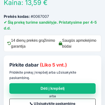
Kaina: 13,59 €
Prekės kodas:
#0067007
✔ Šią prekę turime sandėlyje. Pristatysime per 4-5
d.d.
14 dienų prekės grąžinimo
Saugūs apmokėjimo
garantija
būdai
Pirkite dabar
(Liko 5 vnt.)
Pridėkite prekę į krepšelį arba užsisakykite
paskambinę.
Dėti į krepšelį
arba
📞
Užsisakykite paskambinę