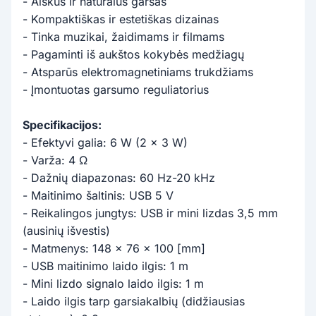
- Aiškus ir natūralus garsas
- Kompaktiškas ir estetiškas dizainas
- Tinka muzikai, žaidimams ir filmams
- Pagaminti iš aukštos kokybės medžiagų
- Atsparūs elektromagnetiniams trukdžiams
- Įmontuotas garsumo reguliatorius
Specifikacijos:
- Efektyvi galia: 6 W (2 x 3 W)
- Varža: 4 Ω
- Dažnių diapazonas: 60 Hz-20 kHz
- Maitinimo šaltinis: USB 5 V
- Reikalingos jungtys: USB ir mini lizdas 3,5 mm
(ausinių išvestis)
- Matmenys: 148 x 76 x 100 [mm]
- USB maitinimo laido ilgis: 1 m
- Mini lizdo signalo laido ilgis: 1 m
- Laido ilgis tarp garsiakalbių (didžiausias