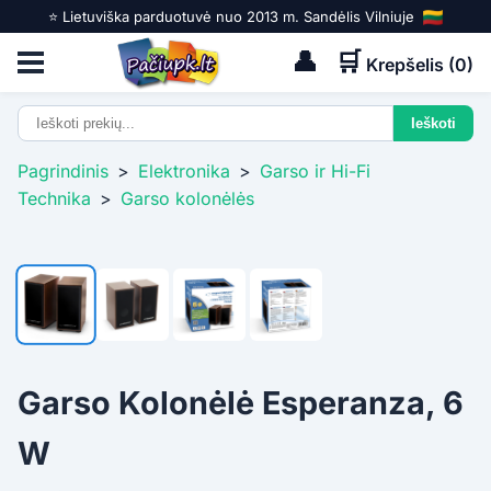
⭐️ Lietuviška parduotuvė nuo 2013 m. Sandėlis Vilniuje
👤
🛒
Krepšelis (
0
)
Pagrindinis
>
Elektronika
>
Garso ir Hi-Fi
Technika
>
Garso kolonėlės
Garso Kolonėlė Esperanza, 6
W